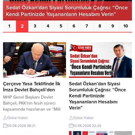
Sedat Özkan’dan Siyasi Sorumluluk Çağrısı: “Önce
Kendi Partinizde Yaşananların Hesabını Verin”
2
1
3
4
5
6
7
8
9
10
Çerçeve Yasa Teklifinde İlk
Sedat Özkan’dan Siyasi
İmza Devlet Bahçeli’den
Sorumluluk Çağrısı: “Önce
Kendi Partinizde
MHP Genel Başkanı Devlet
Yaşananların Hesabını
Bahçeli, PKK’nin fesih süreci
Verin”
kapsamında hazırlanan ve “Milli
Dayanışma ve Toplumsal
DOĞRU Parti Genel Başkan
Özbar Haber
Özbar Haber
Bütünleşmenin Güçlendirilmesi”
Yardımcısı Sedat Özkan,
05.08.2026 08:21
01.08.2026 22:26
adını taşıyan çerçeve yasa teklifini
gündeme ilişkin yaptığı yazılı
imzaladı. Bu hafta Türkiye Büyük
açıklamada yerel seçimlerin