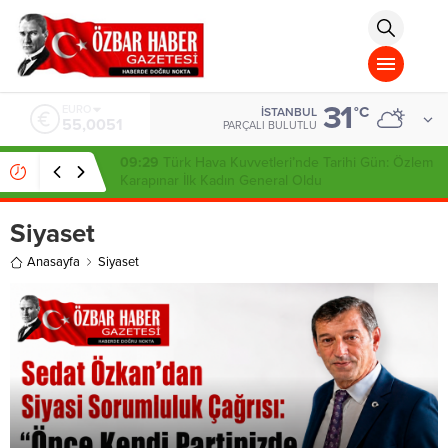
aohbet
islami
chat
omegla
türk
sohbet
31
cinsel
ALTIN
°C
İSTANBUL
6.584,66
sohbet
PARÇALI BULUTLU
dini
chat
08:21
Çerçeve Yasa Teklifinde İlk İmza Devlet
Bahçeli’den
Siyaset
Anasayfa
Siyaset