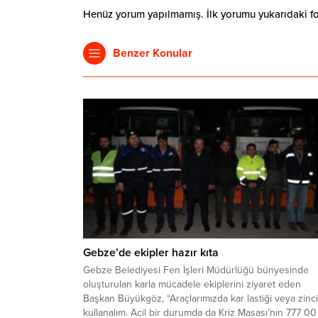
Henüz yorum yapılmamış. İlk yorumu yukarıdaki form
Benzer Konular
Gebze’de ekipler hazır kıta
Gebze Belediyesi Fen İşleri Müdürlüğü bünyesinde
oluşturulan karla mücadele ekiplerini ziyaret eden
Başkan Büyükgöz, “Araçlarımızda kar lastiği veya zinci
kullanalım. Acil bir durumda da Kriz Masası’nın 777 0