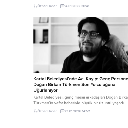
numaralı telefonunu arayarak 7/24 yardım talebinde
Özbar Haber
14.01.2022 20:41
bulunabilirsiniz” dedi. Gebze’de kar ekipleri hazır kıta
teyakkuzda. Başkan Büyükgöz, Gebze Belediyesi Fe
İşleri Müdürlüğü...
Kartal Belediyesi’nde Acı Kayıp: Genç Persone
Doğan Birkan Türkmen Son Yolculuğuna
Uğurlanıyor
Kartal Belediyesi, genç mesai arkadaşları Doğan Birk
Türkmen’in vefat haberiyle büyük bir üzüntü yaşadı.
Çalışkanlığı, samimi kişiliği ve mesai arkadaşlarıyla
Özbar Haber
23.01.2026 14:52
kurduğu güçlü bağlarla tanınan Türkmen’in kaybı,
belediye çalışanları ve ilçe halkı arasında derin bir ya
neden oldu. Belediye Başkanı Gökhan Yüksel,