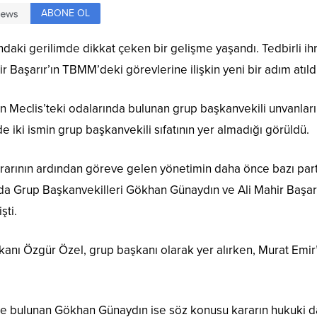
ABONE OL
aki gerilimde dikkat çeken bir gelişme yaşandı. Tedbirli ihr
Başarır’ın TBMM’deki görevlerine ilişkin yeni bir adım atıldı
ın Meclis’teki odalarında bulunan grup başkanvekili unvanların
 iki ismin grup başkanvekili sıfatının yer almadığı görüldü.
arının ardından göreve gelen yönetimin daha önce bazı parti 
amda Grup Başkanvekilleri Gökhan Günaydın ve Ali Mahir Başarır’
şti.
ı Özgür Özel, grup başkanı olarak yer alırken, Murat Emir’i
de bulunan Gökhan Günaydın ise söz konusu kararın hukuki 