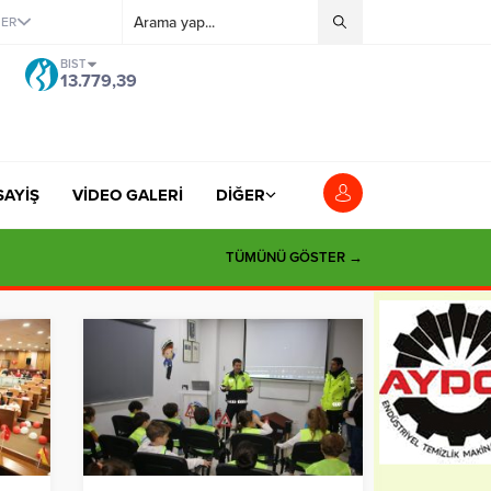
ĞER
BIST
13.779,39
SAYİŞ
VİDEO GALERİ
DİĞER
TÜMÜNÜ GÖSTER →