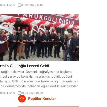
erilerini geliştirmeyi hedefleyen akademi, 1-10 Eylül
Özbar Haber
03.09.2025 12:05
ihleri arasında ön kayıt başvurularını kabul edecek.
demiye katılmak isteyen öğrenciler, Kartal
ediyesi’nin resmi internet sitesi www.kartal.bel.tr
rinden başvurularını gerçekleştirebilecek. 2015,
6, 2017 ve...
rtal’a Güllüoğlu Lezzeti Geldi.
llüoğlu baklavası, Osmanlı coğrafyasında başkent
anbul saray ve konaklarına ulaşmış ,büyük beğeni
lamıştır. Güllüoğlu ailesinde baklavacılığın bir gelenek
line dönüşmesiyle, babadan oğula dört kuşak bireyler
mesleği bilgi, beceri, birikim ve tecrübeyle günümüze
Özbar Haber
01.04.2022 01:59
dar taşıyarak, koşulsuz müşteri memnuniyetini esas
Popüler Konular
ıştır. Türkiye geneline yayılmış şubeleriyle ağlarını
işleten Güllüoğlu zincirine bir yenisi...