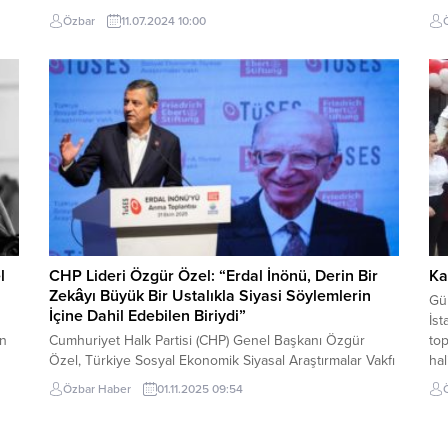
Belediyesi’nin ev sahipliği yaptığı çalıştayda, geri
bec
Özbar
11.07.2024 10:00
dönüşüm, ambalaj atıklarının toplanması ve geri
tar
n
dönüştürülmesinde kooperatifleşmenin önemine vurgu
Aka
yapıldı. Vecihi Hürkuş Havacılık ve Teknoloji Parkı’nda
Bel
düzenlenen çalıştayda atölye çalışmaları gerçekleştirildi.
üze
Kartal Belediyesi İklim Değişikliği...
201
l
CHP Lideri Özgür Özel: “Erdal İnönü, Derin Bir
Ka
Zekâyı Büyük Bir Ustalıkla Siyasi Söylemlerin
Gü
İçine Dahil Edebilen Biriydi”
İst
an
Cumhuriyet Halk Partisi (CHP) Genel Başkanı Özgür
top
Özel, Türkiye Sosyal Ekonomik Siyasal Araştırmalar Vakfı
ha
(TÜSES) tarafından Sarıyer Belediyesi Boğaziçi Kültür
bu 
Özbar Haber
01.11.2025 09:54
Sanat Merkezi’nde düzenlenen, eski Başbakan
ka
sa
Yardımcısı ve Dışişleri Bakanı Erdal İnönü’nün vefatının
alm
18’inci yılı anma toplantısına katıldı. Toplantıda konuşan
gen