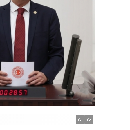
A
A
+
-