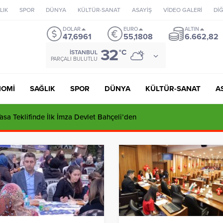
LIK
SPOR
DÜNYA
KÜLTÜR-SANAT
ASAYİŞ
VİDEO GALERİ
Dİ
DOLAR
EURO
ALTIN
47,6961
55,1808
6.662,82
32
°C
İSTANBUL
PARÇALI BULUTLU
NOMİ
SAĞLIK
SPOR
DÜNYA
KÜLTÜR-SANAT
A
sa Teklifinde İlk İmza Devlet Bahçeli’den