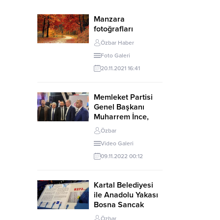
Manzara
fotoğrafları
Özbar Haber
Foto Galeri
20.11.2021 16:41
Memleket Partisi
Genel Başkanı
Muharrem İnce,
İstanbul Anadolu
Özbar
Yakası Doğu ve
Video Galeri
Güneydoğu Aileleri
Yardımlaşma
09.11.2022 00:12
Platformu İle Kartal
Uğur Mumcu
Kartal Belediyesi
Mahallesinde bir
ile Anadolu Yakası
araya gelerek
Bosna Sancak
gündemi
Sosyal
değerlendirdi
Özbar