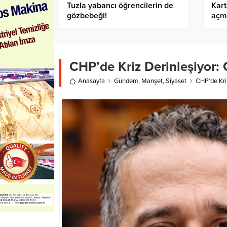
Tuzla yabancı öğrencilerin de
Karta
gözbebeği!
açma
CHP’de Kriz Derinleşiyor: 
Anasayfa
Gündem
,
Manşet
,
Siyaset
CHP’de Kriz