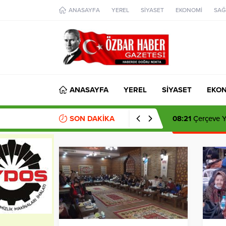
aohbet
ANASAYFA
YEREL
SİYASET
EKONOMİ
SAĞ
islami
chat
omegla
türk
sohbet
cinsel
sohbet
dini
chat
ANASAYFA
YEREL
SİYASET
EKO
SON DAKİKA
08:21
Çerçeve Ya