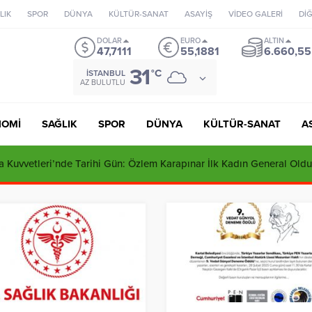
LIK
SPOR
DÜNYA
KÜLTÜR-SANAT
ASAYİŞ
VİDEO GALERİ
Dİ
DOLAR
EURO
ALTIN
47,7111
55,1881
6.660,55
31
°C
İSTANBUL
AZ BULUTLU
NOMİ
SAĞLIK
SPOR
DÜNYA
KÜLTÜR-SANAT
A
 Kuvvetleri’nde Tarihi Gün: Özlem Karapınar İlk Kadın General Oldu