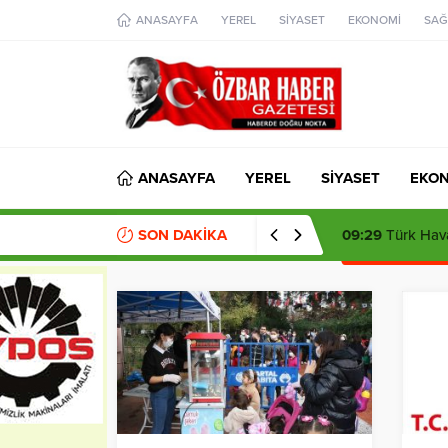
aohbet
ANASAYFA
YEREL
SİYASET
EKONOMİ
SAĞ
islami
chat
omegla
türk
sohbet
cinsel
sohbet
dini
chat
ANASAYFA
YEREL
SİYASET
EKO
SON DAKİKA
09:29
Türk Hava