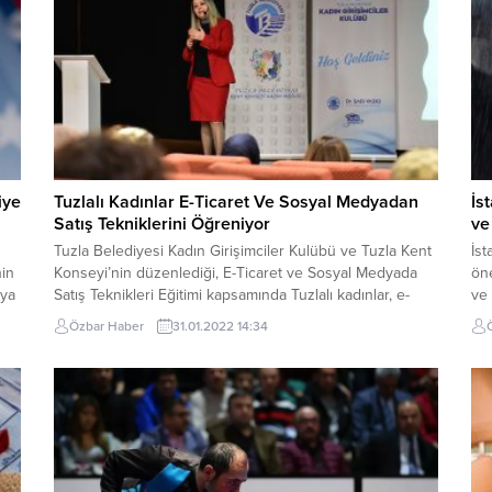
iye
Tuzlalı Kadınlar E-Ticaret Ve Sosyal Medyadan
İs
Satış Tekniklerini Öğreniyor
ve
Tuzla Belediyesi Kadın Girişimciler Kulübü ve Tuzla Kent
İst
nin
Konseyi’nin düzenlediği, E-Ticaret ve Sosyal Medyada
öne
aya
Satış Teknikleri Eğitimi kapsamında Tuzlalı kadınlar, e-
ve 
Ticaret eğitimi aldı. Yapılan eğitimler kapsamında Tuzlalı
hav
Özbar Haber
31.01.2022 14:34
kadınlar ürettiği el emeği ürünleri nasıl satacaklarının
Büy
ere
tekniklerini öğrendi. Tuzla Belediyesi Kadın Girişimciler
AKO
k
Kulübü ve Tuzla Kent Konseyi’nin düzenlediği, E-Ticaret
yaş
ve Sosyal Medyada...
tedb