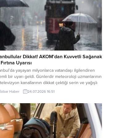
tanbullular Dikkat! AKOM’dan Kuvvetli Sağanak
 Fırtına Uyarısı
anbul’da yaşayan milyonlarca vatandaşı ilgilendiren
mli bir uyarı geldi. Günlerdir meteoroloji uzmanlarının
televizyon kanallarının dikkat çektiği serin ve yağışlı
a sistemi, yarın itibarıyla etkisini artırıyor. İstanbul
Özbar Haber
24.07.2026 16:51
ükşehir Belediyesi (İBB) Afet İşleri Dairesi Başkanlığı
M, özellikle ani sel, su baskını, yıldırım ve ulaşımda
anabilecek aksamalara karşı vatandaşların dikkatli ve
irli...