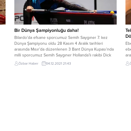
Bir Dünya Şampiyonluğu daha!
Te
Dö
Bilardo’da efsane sporcumuz Semih Saygıner 7. kez
Dünya Şampiyonu oldu 28 Kasım 4 Aralık tarihleri
Ebe
arasında Mısır’da düzenlenen 3 Bant Dünya Kupası’nda
ebe
milli sporcumuz Semih Saygıner Hollanda’lı rakibi Dick
ar
jaspers’ ı 50-37 yenerek 7. şampiyonluğa adını yazdırdı.
be
Özbar Haber
04.12.2021 21:43
Dün
Doo
ya
öze
pra