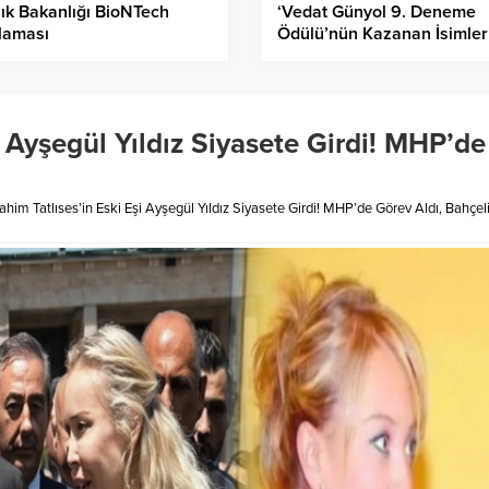
ık Bakanlığı BioNTech
‘Vedat Günyol 9. Deneme
laması
Ödülü’nün Kazanan İsimler
Basın Toplantısında
Açıklanacak
i Ayşegül Yıldız Siyasete Girdi! MHP’de 
rahim Tatlıses’in Eski Eşi Ayşegül Yıldız Siyasete Girdi! MHP’de Görev Aldı, Bahçeli