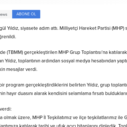
ABONE OL
ül Yıldız, siyasete adım attı. Milliyetçi Hareket Partisi (MHP) 
renildi.
’nde (TBMM) gerçekleştirilen MHP Grup Toplantısı’na katılara
an Yıldız, toplantının ardından sosyal medya hesabından yap
kin mesajlar verdi.
bir program gerçekleştirdiklerini belirten Yıldız, grup toplan
in hayır duasını alarak kendisini selamlama fırsatı bulduklarını
verdi:
 olmak üzere, MHP İl Teşkilatımız ve ilçe teşkilatlarımız ile
ımıza katılarak tarihi ve ufuk açıcı hitaplarını dinledik. Topl