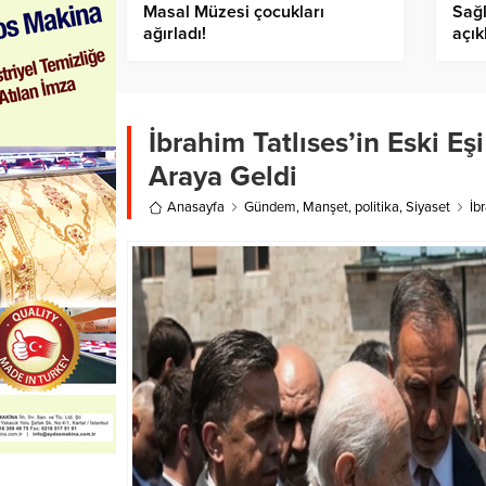
Masal Müzesi çocukları
Sağl
ağırladı!
açık
İbrahim Tatlıses’in Eski Eş
Araya Geldi
Anasayfa
Gündem
,
Manşet
,
politika
,
Siyaset
İb