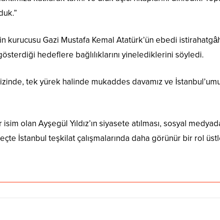
duk.”
kurucusu Gazi Mustafa Kemal Atatürk’ün ebedi istirahatgâhı An
gösterdiği hedeflere bağlılıklarını yinelediklerini söyledi.
 izinde, tek yürek halinde mukaddes davamız ve İstanbul’umuz
r isim olan Ayşegül Yıldız’ın siyasete atılması, sosyal medy
eçte İstanbul teşkilat çalışmalarında daha görünür bir rol üs