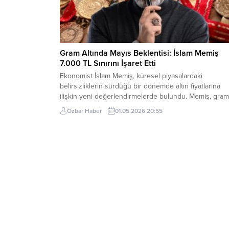
Gram Altında Mayıs Beklentisi: İslam Memiş
7.000 TL Sınırını İşaret Etti
Ekonomist İslam Memiş, küresel piyasalardaki
belirsizliklerin sürdüğü bir dönemde altın fiyatlarına
ilişkin yeni değerlendirmelerde bulundu. Memiş, gram
altının Mayıs ayı içerisinde 7.000 TL seviyesini
Özbar Haber
01.05.2026 20:55
aşabileceğini öngörürken, yıl sonu için 10.000 TL
hedefinin geçerliliğini koruduğunu ifade etti. Küresel
Piyasalarda Temkinli Görünüm Memiş, ABD ve Japon
merkez bankalarının faizleri sabit tutma kararlarına...