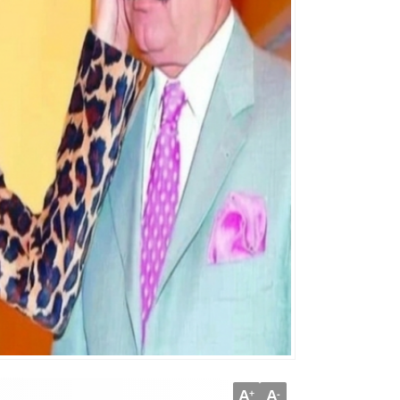
A
A
+
-