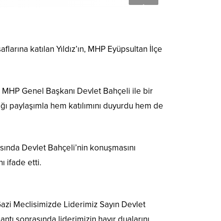
saflarına katılan Yıldız’ın, MHP Eyüpsultan İlçe
k MHP Genel Başkanı Devlet Bahçeli ile bir
tığı paylaşımla hem katılımını duyurdu hem de
tısında Devlet Bahçeli’nin konuşmasını
 ifade etti.
 Gazi Meclisimizde Liderimiz Sayın Devlet
antı sonrasında liderimizin hayır dualarını