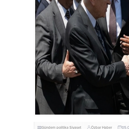
Gündem
politika
Siyaset
Özbar Haber
05.