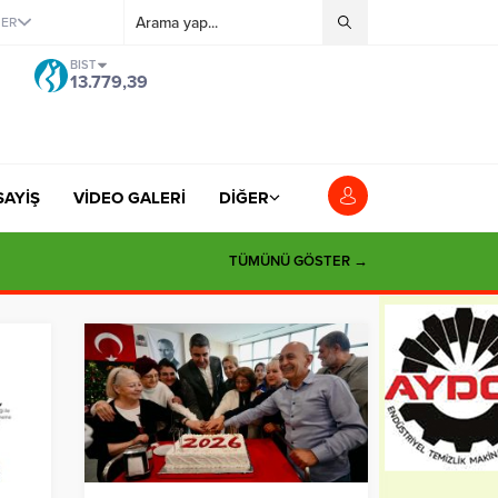
ĞER
BIST
13.779,39
SAYİŞ
VİDEO GALERİ
DİĞER
TÜMÜNÜ GÖSTER →