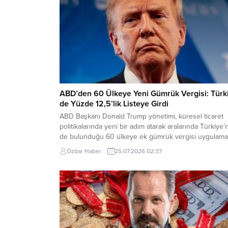
ABD’den 60 Ülkeye Yeni Gümrük Vergisi: Türk
de Yüzde 12,5’lik Listeye Girdi
ABD Başkanı Donald Trump yönetimi, küresel ticaret
politikalarında yeni bir adım atarak aralarında Türkiye’
de bulunduğu 60 ülkeye ek gümrük vergisi uygulam
başladı. Yeni düzenleme kapsamında, zorla işçi
Özbar Haber
25.07.2026 02:37
çalıştırılarak üretilen ürünlerin ticaretini önlemeye
yönelik yeterli adımları atmadığı değerlendirilen ülkel
yüzde 10 ile yüzde 12,5 arasında değişen oranlarda e
vergi getirildi....