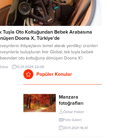
k Tuşla Oto Koltuğundan Bebek Arabasına
nüşen Doona X, Türkiye’de
veynlerin ihtiyaçlarını temel alarak yenilikçi ürünleri
veynlerle buluşturan İmir Global, tek tuşla bebek
abasından oto koltuğuna dönüşen Doona X’i
beğinin konforunu düşünenlerin beğenisine sunuyor.
Özbar
13.01.2025 22:09
yada ve Türkiye’de yenilikçi tasarımıyla fark yaratan
Popüler Konular
na X, 3 farklı yatış pozisyonlu oto koltuğu olma
lliği ile hem araç içinde hem de dışında ebeveynlere
tik...
Manzara
fotoğrafları
Özbar Haber
Foto Galeri
20.11.2021 16:41