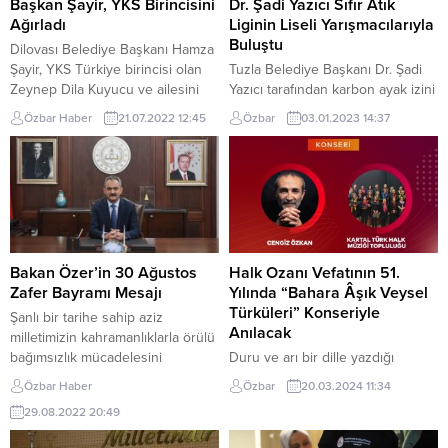
Başkan Şayir, YKS Birincisini
Dr. Şadi Yazıcı Sıfır Atık
Ağırladı
Liginin Liseli Yarışmacılarıyla
Buluştu
Dilovası Belediye Başkanı Hamza
Şayir, YKS Türkiye birincisi olan
Tuzla Belediye Başkanı Dr. Şadi
Zeynep Dila Kuyucu ve ailesini
Yazıcı tarafından karbon ayak izini
makamında ağırladı. ÖSYM
düşürme, küresel ısınmanın
Özbar Haber
21.07.2022 12:45
Özbar
03.01.2023 14:37
tarafından açıklanan Yüksek
yavaşlatılması ve daha yaşanabilir
Öğretim Kurumları sınav
bir dünya için başlatılan ‘Sıfır Atık
sonuçlarının ardından Temel
Ligi’nde ilk iki hafta geride kaldı.
Yeterlilik Testi (TYT) ve Yabancı Dil
Tuzla’da Lise öğrencilerinin
Testi’nden (YDT) 500 tam puan
katıldığı yarışmanın ilk iki
alarak Türkiye birincisi olan
haftasında rekor atık toplandı.
Dilovası ENKA MTAL öğrencisi
Öğrenciler yarışmanın birinci
Zeynep Dila Kuyucu Dilovası ve...
haftasında plastik, metal ve cam
Bakan Özer’in 30 Ağustos
Halk Ozanı Vefatının 51.
ambalaj topladılar....
Zafer Bayramı Mesajı
Yılında “Bahara Âşık Veysel
Türküleri” Konseriyle
Şanlı bir tarihe sahip aziz
Anılacak
milletimizin kahramanlıklarla örülü
bağımsızlık mücadelesini
Duru ve arı bir dille yazdığı
taçlandıran zaferin 100. yıl
şiirlerinde yansıttığı evrensel
Özbar Haber
Özbar
20.03.2024 11:34
dönümündeyiz. Dünyada eşine
sevgi, hoşgörü, barış ve yaşama
29.08.2022 20:49
ender rastlanan 30 Ağustos
dair mesajlarıyla, kendi dünyasını
Zaferi’yle Türk milleti, vatan
yansıtan ve dile getirdiği