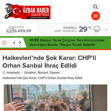
aohbet
islami
chat
omegla
türk
sohbet
29
cinsel
ALTIN
°C
İSTANBUL
6.659,09
sohbet
HAFIF YAĞMURLU
dini
chat
01:55
Mansur Yavaş Çerçeve Yasa Konusundaki
Sessizliğini Bozdu: “Barışın Temeli Adalettir”
Halkevleri’nde Şok Karar: CHP’li
Orhan Sarıbal İhraç Edildi
Anasayfa
Gündem
,
Manşet
,
Siyaset
Halkevleri’nde Şok Karar: CHP’li Orhan Sarıbal İhraç Edildi