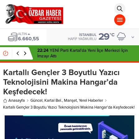
aohbet
islami
chat
omegla
türk
sohbet
29
cinsel
ALTIN
°C
İSTANBUL
6.660,55
sohbet
HAFIF YAĞMURLU
dini
chat
22:24
YENİ Parti Kartal’da Yeni İlçe Merkezi İçin
İmzayı Attı
Kartallı Gençler 3 Boyutlu Yazıcı
Teknolojisini Makina Hangar’da
Keşfedecek!
Anasayfa
Güncel
,
Kartal Bel.
,
Manşet
,
Yerel Haberler
Kartallı Gençler 3 Boyutlu Yazıcı Teknolojisini Makina Hangar’da Keşfedecek!