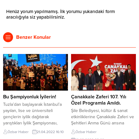
Henüz yorum yapılmamış. İlk yorumu yukarıdaki form
aracılığıyla siz yapabilirsiniz.
Benzer Konular
Bu Şampiyonluk İyilerin!
Çanakkale Zaferi 107. Yılı
Özel Programla Anıldı.
Tuzla’dan başlayarak İstanbul’a
yayılan, lise ve üniversiteli
Şile Belediyesi, kültür & sanat
gençlerin iyilik dağıtarak
etkinliklerine Çanakkale Zaferi ve
yarıştıkları İyilik Şampiyonası,
Şehitleri Anma Günü ansına
Gençlik ve Spor Bakanlığı ile tüm
planladığı özel bir program ile bir
Özbar Haber
21.04.2022 16:10
Özbar Haber
Türkiye’ye yayılıyor. İyilik
yenisini daha ekledi. Yaklaşık 1