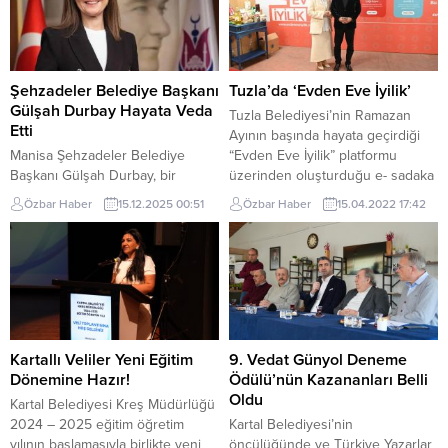
takımı Dragon Bot yarışlarında
Müdürlüğü tarafından, ücretsiz
üçüncü olarak, kupayı Tuzla’ya
yaz spor eğitimleri tüm hızıyla
getirdi. Gaziantep Büyükşehir
devam ederken, son olarak tenis
Belediyesi tarafından yapılan ve
eğitimlerinin startı verildi. Kartal’ın
bu yıl 5’incisi düzenlenen
Spor Hayatında Bir Yenilik Daha...
Şehzadeler Belediye Başkanı
Tuzla’da ‘Evden Eve İyilik’
Rumkale Su Sporları Festivali...
Gülşah Durbay Hayata Veda
Tuzla Belediyesi’nin Ramazan
Etti
Ayının başında hayata geçirdiği
Manisa Şehzadeler Belediye
“Evden Eve İyilik” platformu
Başkanı Gülşah Durbay, bir
üzerinden oluşturduğu e- sadaka
süredir tedavi gördüğü
taşı projesi, ihtiyaç sahibi
Özbar Haber
15.12.2025 00:51
Özbar Haber
15.04.2022 17:42
hastanede yaşamını yitirdi. 37
vatandaşlarla, yardım yapacak
yaşındaki Durbay’ın vefatı
vatandaşları buluşturdu.
Manisa’da ve siyaset dünyasında
Evdeneveiyilik internet sitesi
büyük üzüntü yarattı. Uzun
üzerinden yapılan yardımlar,
süredir sağlık sorunlarıyla
Gönül Elleri Çarşısı tarafından
mücadele eden Gülşah Durbay’ın,
yine internet sitesine başvuran
2008 yılında başlayan bağırsak
ihtiyaç sahibi vatandaşların
rahatsızlığı nedeniyle 2 Ağustos
talepleri doğrultusunda
Kartallı Veliler Yeni Eğitim
9. Vedat Günyol Deneme
2024’te İzmir Dokuz Eylül
eşleştirilerek yerine ulaştırılıyor.
Dönemine Hazır!
Ödülü’nün Kazananları Belli
Üniversitesi Hastanesi’nde
Türkiye’nin dört bir yanında...
Oldu
Kartal Belediyesi Kreş Müdürlüğü
ameliyat olduğu, 4 Eylül...
2024 – 2025 eğitim öğretim
Kartal Belediyesi’nin
yılının başlamasıyla birlikte yeni
öncülüğünde ve Türkiye Yazarlar