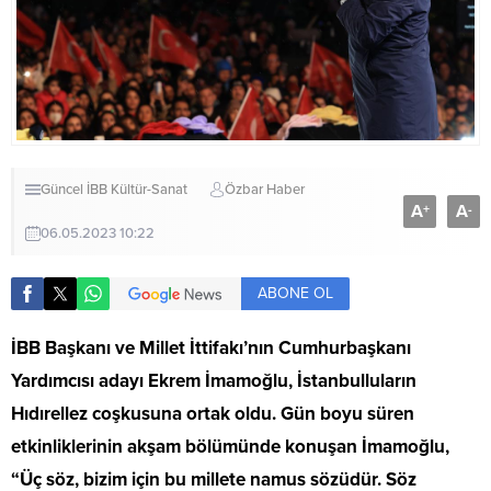
Güncel
İBB
Kültür-Sanat
Özbar Haber
A
A
+
-
06.05.2023 10:22
ABONE OL
İBB Başkanı ve Millet İttifakı’nın Cumhurbaşkanı
Yardımcısı adayı Ekrem İmamoğlu, İstanbulluların
Hıdırellez coşkusuna ortak oldu. Gün boyu süren
etkinliklerinin akşam bölümünde konuşan İmamoğlu,
“Üç söz, bizim için bu millete namus sözüdür. Söz