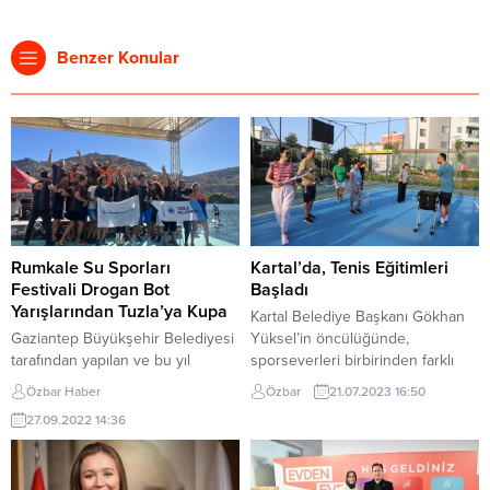
Benzer Konular
Rumkale Su Sporları
Kartal’da, Tenis Eğitimleri
Festivali Drogan Bot
Başladı
Yarışlarından Tuzla’ya Kupa
Kartal Belediye Başkanı Gökhan
Gaziantep Büyükşehir Belediyesi
Yüksel’in öncülüğünde,
tarafından yapılan ve bu yıl
sporseverleri birbirinden farklı
5’incisi düzenlenen Rumkale Su
etkinlikler ile buluşturmaya devam
Özbar Haber
Özbar
21.07.2023 16:50
Sporları Festivali nefes kesen
eden Kartal Belediyesi, spor
27.09.2022 14:36
mücadelelere sahne oldu. Tuzla
eğitimlerinde de öne çıkan
Belediyesi destekleri ile
çalışmaları hayata geçiriyor.
yarışmaya katılan Tuzla Balance
Gençlik ve Spor Hizmetleri