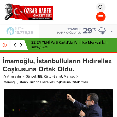
aohbet
islami
chat
omegla
türk
sohbet
29
cinsel
BIST
°C
İSTANBUL
13.779,39
sohbet
HAFIF YAĞMURLU
dini
chat
22:24
YENİ Parti Kartal’da Yeni İlçe Merkezi İçin
İmzayı Attı
İmamoğlu, İstanbulluların Hıdırellez
Coşkusuna Ortak Oldu.
Anasayfa
Güncel
,
İBB
,
Kültür-Sanat
,
Manşet
İmamoğlu, İstanbulluların Hıdırellez Coşkusuna Ortak Oldu.