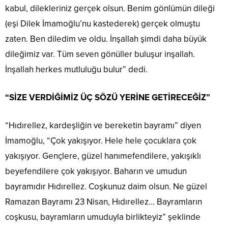
kabul, dilekleriniz gerçek olsun. Benim gönlümün dileği
(eşi Dilek İmamoğlu’nu kastederek) gerçek olmuştu
zaten. Ben diledim ve oldu. İnşallah şimdi daha büyük
dileğimiz var. Tüm seven gönüller buluşur inşallah.
İnşallah herkes mutluluğu bulur” dedi.
“SİZE VERDİĞİMİZ ÜÇ SÖZÜ YERİNE GETİRECEĞİZ”
“Hıdırellez, kardeşliğin ve bereketin bayramı” diyen
İmamoğlu, “Çok yakışıyor. Hele hele çocuklara çok
yakışıyor. Gençlere, güzel hanımefendilere, yakışıklı
beyefendilere çok yakışıyor. Baharın ve umudun
bayramıdır Hıdırellez. Coşkunuz daim olsun. Ne güzel
Ramazan Bayramı 23 Nisan, Hıdırellez… Bayramların
coşkusu, bayramların umuduyla birlikteyiz” şeklinde