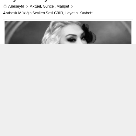
takdim edildi. Kartal...
Anasayfa
Aktüel
,
Güncel
,
Manşet
Arabesk Müziğin Sevilen Sesi Güllü, Hayatını Kaybetti
Aktüel
Güncel
Özbar Haber
A
A
+
-
26.09.2025 12:27
ABONE OL