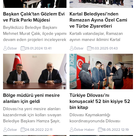
Başkan Çalık’tan Gözlem Evi
Kartal Belediyesi’nden
ve Fizik Parkı Müjdesi
Ramazan Ayına Özel Cami
ve Türbe Ziyaretleri
Beylikdüzü Belediye Başkanı
Mehmet Murat Çalık, ilçede yapımı
Kartallı vatandaşlar, Ramazan
devam eden projeleri inceleyerek
ayının manevi iklimini Kartal
çalışmalar hakkında bilgi aldı.
Belediyesi’nin düzenlediği
Özbar
29.01.2024 13:41
Özbar
11.03.2025 01:43
Başta Aziz Sancar Bilim ve Sanat
etkinlikler ile yaşamaya devam
Merkezi olmak üzere devam
ediyor. Etkinlikler kapsamında
eden projelerin çok kısa sürede
vatandaşlar, her gün Kartal’ın
hayata geçirileceğini söyleyen
farklı bir mahallesinden hareket
Başkan Çalık, “Aziz Sancar Bilim
eden araçlarla İstanbul’un tarihi
ve Sanat Merkezi ve Prof. Dr.
cami ve türbelerini ziyaret etme
Erdal İnönü Fizik Parkı ile...
fırsatı yakalıyor. Yoğun ilgi gören
inanç turları sayesinde
Bölge müdürü yeni mesire
Türkiye Dilovası’nı
Kartallılar’ın ibadet merkezlerini
alanları için geldi
konuşacak! 52 bin kişiye 52
ziyaret etmeleri sağlanırken, bir
bin kitap
Dilovası’na yeni mesire alanları
yandan da...
kazandırmak için kolları sıvayan
Dilovası Kaymakamlığı
Belediye Başkanı Hamza Şayir,
koordinasyonunda Dilovası
Sakarya Orman Bölge Müdürü
Belediyesi ve ilçede faaliyet
Özbar
24.08.2022 22:11
Özbar Haber
18.05.2022 12:19
Ziya Polat’ı makamında ağırladı.
gösteren DOSB, GEBKİM, İMES,