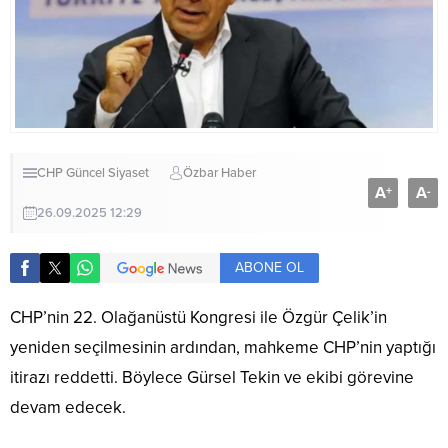
CHP
Güncel
Siyaset
Özbar Haber
A
A
+
-
26.09.2025 12:29
ABONE OL
CHP’nin 22. Olağanüstü Kongresi ile Özgür Çelik’in
yeniden seçilmesinin ardından, mahkeme CHP’nin yaptığı
itirazı reddetti. Böylece Gürsel Tekin ve ekibi görevine
devam edecek.