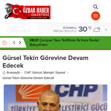
aohbet
islami
chat
omegla
türk
sohbet
30
cinsel
BIST
°C
İSTANBUL
13.703,13
sohbet
PARÇALI BULUTLU
dini
chat
08:21
Çerçeve Yasa Teklifinde İlk İmza Devlet
Bahçeli’den
Gürsel Tekin Görevine Devam
Edecek
Anasayfa
CHP
,
Güncel
,
Manşet
,
Siyaset
Gürsel Tekin Görevine Devam Edecek