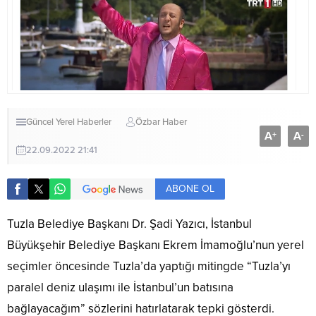
Güncel
Yerel Haberler
Özbar Haber
A
A
+
-
22.09.2022 21:41
ABONE OL
Tuzla Belediye Başkanı Dr. Şadi Yazıcı, İstanbul
Büyükşehir Belediye Başkanı Ekrem İmamoğlu’nun yerel
seçimler öncesinde Tuzla’da yaptığı mitingde “Tuzla’yı
paralel deniz ulaşımı ile İstanbul’un batısına
bağlayacağım” sözlerini hatırlatarak tepki gösterdi.