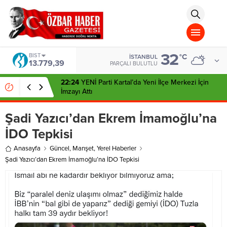
aohbet
islami
chat
omegla
türk
sohbet
32
cinsel
BIST
°C
İSTANBUL
13.779,39
sohbet
PARÇALI BULUTLU
dini
chat
22:24
YENİ Parti Kartal’da Yeni İlçe Merkezi İçin
İmzayı Attı
Şadi Yazıcı’dan Ekrem İmamoğlu’na
İDO Tepkisi
Anasayfa
Güncel
,
Manşet
,
Yerel Haberler
Şadi Yazıcı’dan Ekrem İmamoğlu’na İDO Tepkisi