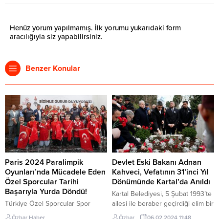
Henüz yorum yapılmamış. İlk yorumu yukarıdaki form
aracılığıyla siz yapabilirsiniz.
Benzer Konular
Paris 2024 Paralimpik
Devlet Eski Bakanı Adnan
Oyunları’nda Mücadele Eden
Kahveci, Vefatının 31’inci Yıl
Özel Sporcular Tarihi
Dönümünde Kartal’da Anıldı
Başarıyla Yurda Döndü!
Kartal Belediyesi, 5 Şubat 1993’te
Türkiye Özel Sporcular Spor
ailesi ile beraber geçirdiği elim bir
Federasyonu (TÖSSFED)
trafik kazası sonucu hayatını
Özbar Haber
Özbar
06.02.2024 11:48