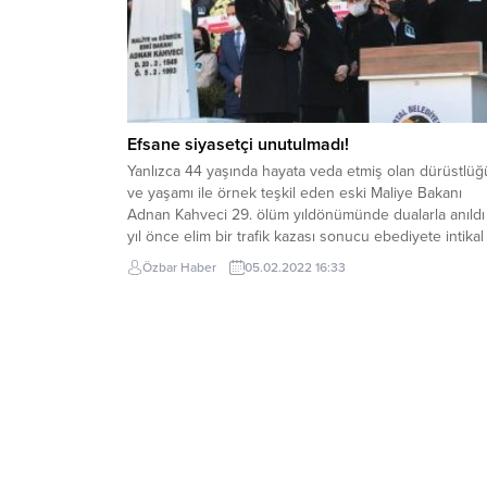
Efsane siyasetçi unutulmadı!
Yanlızca 44 yaşında hayata veda etmiş olan dürüstlüğ
ve yaşamı ile örnek teşkil eden eski Maliye Bakanı
Adnan Kahveci 29. ölüm yıldönümünde dualarla anıldı
yıl önce elim bir trafik kazası sonucu ebediyete intikal
eden ünlü Siyaset ve fikir insanı Adnan Kahveci, her yı
Özbar Haber
05.02.2022 16:33
olduğu gibi bu yıl da kabri...