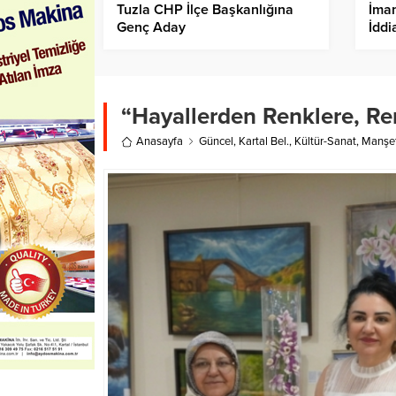
Tuzla CHP İlçe Başkanlığına
İma
Genç Aday
İddi
“Gaz
Çağ
“Hayallerden Renklere, Re
Anasayfa
Güncel
,
Kartal Bel.
,
Kültür-Sanat
,
Manşe