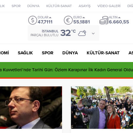
LIK
SPOR
DÜNYA
KÜLTÜR-SANAT
ASAYİŞ
VİDEO GALERİ
Dİ
DOLAR
EURO
ALTIN
47,7111
55,1881
6.660,55
32
°C
İSTANBUL
PARÇALI BULUTLU
NOMİ
SAĞLIK
SPOR
DÜNYA
KÜLTÜR-SANAT
A
 Kuvvetleri’nde Tarihi Gün: Özlem Karapınar İlk Kadın General Oldu