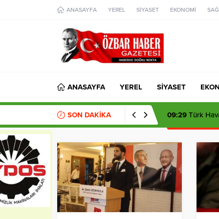
aohbet
ANASAYFA
YEREL
SİYASET
EKONOMİ
SAĞ
islami
chat
omegla
türk
sohbet
cinsel
sohbet
dini
chat
ANASAYFA
YEREL
SİYASET
EKO
SON DAKİKA
09:29
Türk Hava