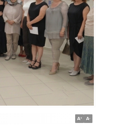
A
A
+
-