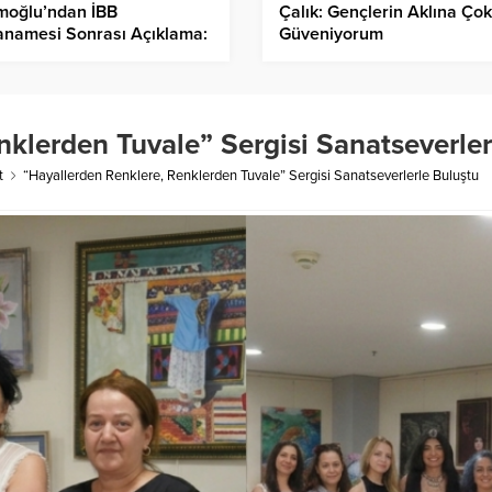
moğlu’ndan İBB
Çalık: Gençlerin Aklına Çok
anamesi Sonrası Açıklama:
Güveniyorum
i Meclisimizi Göreve
ırıyorum”
nklerden Tuvale” Sergisi Sanatseverler
t
“Hayallerden Renklere, Renklerden Tuvale” Sergisi Sanatseverlerle Buluştu