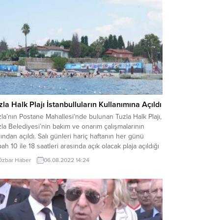
zla Halk Plajı İstanbulluların Kullanımına Açıldı
la’nın Postane Mahallesi’nde bulunan Tuzla Halk Plajı,
la Belediyesi’nin bakım ve onarım çalışmalarının
ından açıldı. Salı günleri hariç haftanın her günü
ah 10 ile 18 saatleri arasında açık olacak plaja açıldığı
den itibaren vatandaşlar yoğun ilgi gösterdi.
Özbar Haber
06.08.2022 14:24
zla’nın Postane Mahallesi’nde bulunan ve Tuzla
ediye Başkanı Dr. Şadi Yazıcı tarafından
anbulluların...