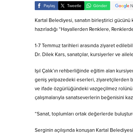
Paylaş
Tweetle
Gönder
Kartal Belediyesi, sanatın birleştirici gücü
hazırladığı “Hayallerden Renklere, Renklerden
1-7 Temmuz tarihleri arasında ziyaret edileb
Dr. Dilek Kars, sanatçılar, kursiyerler ve ailel
Işıl Çalık’ın rehberliğinde eğitim alan kurs
geniş yelpazedeki eserleri, ziyaretçilerden bü
ve ifade özgürlüğündeki vazgeçilmez rolünü b
çalışmalarıyla sanatseverlerin beğenisini kaz
“Sanat, toplumları ortak değerlerde buluştur
Serginin açılışında konuşan Kartal Belediyes