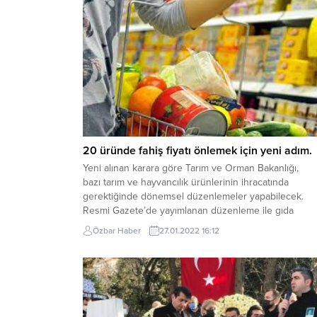
20 üründe fahiş fiyatı önlemek için yeni adım.
Yeni alınan karara göre Tarım ve Orman Bakanlığı,
bazı tarım ve hayvancılık ürünlerinin ihracatında
gerektiğinde dönemsel düzenlemeler yapabilecek.
Resmi Gazete’de yayımlanan düzenleme ile gıda
fiyatlarını düşürmek için 20 üründe ihracat belli
Özbar Haber
27.01.2022 16:12
dönemler kısıtlanabilecek. Resmi Gazete’de yapılan
açıklamada şu ifadeler kullanıldı: “Gümrük tarife
pozisyonu (G.T.P.) veya gümrük tarife istatistik pozisy
(G.T.İ.P.) ve tanımı belirtilen...