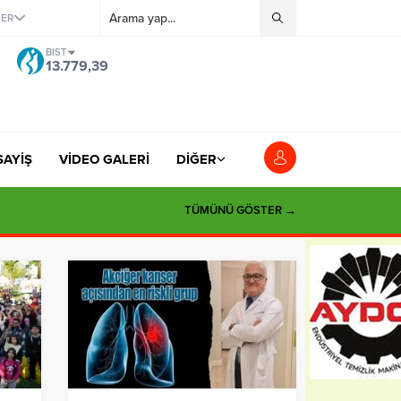
ĞER
BIST
13.779,39
SAYİŞ
VİDEO GALERİ
DİĞER
TÜMÜNÜ GÖSTER →