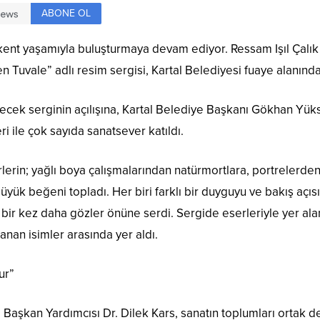
ABONE OL
nü kent yaşamıyla buluşturmaya devam ediyor. Ressam Işıl Çalı
 Tuvale” adlı resim sergisi, Kartal Belediyesi fuaye alanında 
ilecek serginin açılışına, Kartal Belediye Başkanı Gökhan Yük
eri ile çok sayıda sanatsever katıldı.
iyerlerin; yağlı boya çalışmalarından natürmortlara, portrele
yük beğeni topladı. Her biri farklı bir duyguyu ve bakış açısın
ir kez daha gözler önüne serdi. Sergide eserleriyle yer alan
anan isimler arasında yer aldı.
ur”
i Başkan Yardımcısı Dr. Dilek Kars, sanatın toplumları ortak