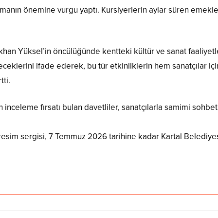
manın önemine vurgu yaptı. Kursiyerlerin aylar süren emekleri
khan Yüksel’in öncülüğünde kentteki kültür ve sanat faaliyetl
klerini ifade ederek, bu tür etkinliklerin hem sanatçılar için
ti.
 inceleme fırsatı bulan davetliler, sanatçılarla samimi sohbet
sim sergisi, 7 Temmuz 2026 tarihine kadar Kartal Belediyesi