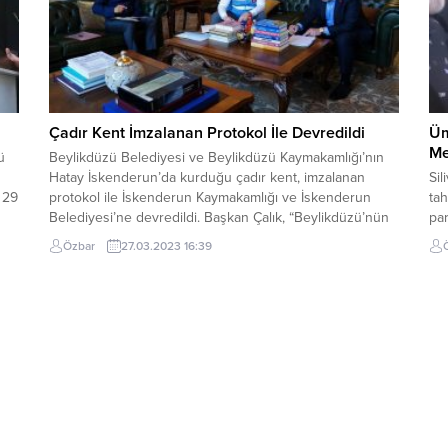
Çadır Kent İmzalanan Protokol İle Devredildi
Üm
Me
ü
Beylikdüzü Belediyesi ve Beylikdüzü Kaymakamlığı’nın
Hatay İskenderun’da kurduğu çadır kent, imzalanan
Sil
 29
protokol ile İskenderun Kaymakamlığı ve İskenderun
tah
Belediyesi’ne devredildi. Başkan Çalık, “Beylikdüzü’nün
par
l
bir eli hep orada olmaya devam edecek. Bu zamana
ana
Özbar
27.03.2023 16:39
kadar özveriyle çalışan, emek veren tüm yol
bu
arkadaşlarıma yürekten teşekkür ediyorum” ifadelerini
get
kullandı. 6 Şubat tarihinde gerçekleşen iki...
ol
Ek