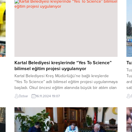
Kartal Belediyesi kreşlerinde “Yes To Science”
Tu
bilimsel eğitim projesi uygulanıyor
Tuz
Kartal Belediyesi Kreş Müdürlüğü’ne bağlı kreşlerde
Tuz
“Yes To Science” adlı bilimsel eğitim projesi uygulanmaya
ard
başladı. Okul öncesi eğitim alanında büyük bir atılım olan
sab
ve bilimin şaşırtan yönlerinin çocukların anlayacağı bir
gün
Özbar
16.11.2024 19:07
dilde anlatıldığı projenin ilk dersi, Kartal Belediyesi
Tu
Begüm Yavuz Çocuk Gelişim Merkezi’nde
Bel
onu
gerçekleştirildi. Fosillerden balıklara, fizikten
İst
astronomiye kadar birçok farklı...