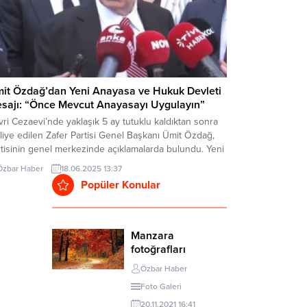
it Özdağ’dan Yeni Anayasa ve Hukuk Devleti
sajı: “Önce Mevcut Anayasayı Uygulayın”
ivri Cezaevi’nde yaklaşık 5 ay tutuklu kaldıktan sonra
liye edilen Zafer Partisi Genel Başkanı Ümit Özdağ,
tisinin genel merkezinde açıklamalarda bulundu. Yeni
yasa tartışmalarına ilişkin değerlendirmelerde
Özbar Haber
18.06.2025 13:37
lunan Özdağ, “Mevcut anayasanın gereklerini yerine
Popüler Konular
irin ki yeni anayasa talebinin haklılığı ve meşruluğu
sun” çağrısında bulundu. Cezaevinde tutuklu bulunan
rem İmamoğlu ve diğer...
Manzara
fotoğrafları
Özbar Haber
Foto Galeri
20.11.2021 16:41