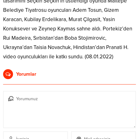
tasarımını Seçkin Seçkin’in üstlendiği oyunda Maltepe
Belediye Tiyatrosu oyuncuları Adem Tosun, Gizem
Karacan, Kubilay Erdelikara, Murat Çilgasit, Yasin
Konuksever ve Zeynep Kaymas sahne aldı. Portekiz’den
Rui Madeira, Sırbistan’dan Boba Stojimirovic,
Ukrayna’dan Taisia Novachuk, Hindistan’dan Pranati H.
video oyunculukları ile katkı sundu. (08.01.2022)
Yorumlar