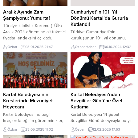
Aralık Ayında Zam
Cumhuriyet’in 101. Yıl
Şampiyonu: Yumurta!
Dönümü Kartal’da Gururla
Kutlandı!
Türkiye İstatistik Kurumu (TÜİK),
Aralık 2024 dönemine ait tüketici
Türkiye Cumhuriyeti’nin
fiyatları endeksini açıkladı.
kuruluşunun 101. yıl dönümü,
Verilere göre, fiyatı en çok artan
Kartal’da şanına yaraşır bir
Özbar
03.01.2025 21:47
Özbar Haber
30.10.2024 12:32
ürün yumurta olurken, en fazla
görkem, coşku ve heyecanla
fiyat düşüşü hava yolu yolcu
kutlandı. Günün ilk saatlerinde
taşımacılığında yaşandı. TÜİK’in
çelenk töreni ile başlayan
verilerine göre, yumurtanın fiyatı
kutlamalar, stadyumda yapılan
geçen ay yüzde 12,17 oranında
geçit töreni ile devam etti. Akşam
artarak zam şampiyonu oldu. Onu
yapılan Fener Alayı ve yürüyüşün
yüzde 9,88 ile kahvaltılık tahıl...
ardından ünlü sanatçı Bengü
sahne aldı. 29 Ekim Kutlamaları
Kartal Belediyesi’nin
Kartal Belediyesi’nden
Çelenk Töreni İle Başladı 29...
Kreşlerinde Mezuniyet
Sevgililer Günü’ne Özel
Heyecanı
Kutlama
Kartal Belediyesi’ne bağlı
Kartal Belediyesi 14 Şubat
kreşlerde eğitim gören minikler,
Sevgililer Günü dolayısıyla bu yıl
okul öncesi eğitimlerini
da birbirinden renkli ve özel
Özbar
23.05.2025 11:02
Özbar
12.02.2025 17:53
tamamlayarakmezuniyet sevinci
etkinliklerdüzenliyor. Kartallılar, 13-