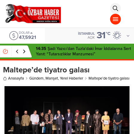
aohbet
islami
chat
omegla
türk
sohbet
31
cinsel
DOLAR
°C
İSTANBUL
47,5921
sohbet
AÇIK
dini
chat
14:35
Şadi Yazıcı’dan Tuzla’daki İmar İddialarına Sert
Yanıt: “Tutarsızlıklar Manzumesi”
Maltepe’de tiyatro galası
Anasayfa
Gündem
,
Manşet
,
Yerel Haberler
Maltepe’de tiyatro galası