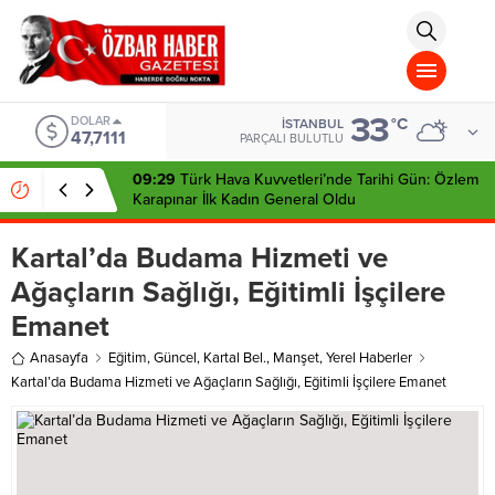
aohbet
islami
chat
omegla
türk
sohbet
33
cinsel
DOLAR
°C
İSTANBUL
47,7111
sohbet
PARÇALI BULUTLU
dini
chat
09:29
Türk Hava Kuvvetleri’nde Tarihi Gün: Özlem
Karapınar İlk Kadın General Oldu
Kartal’da Budama Hizmeti ve
Ağaçların Sağlığı, Eğitimli İşçilere
Emanet
Anasayfa
Eğitim
,
Güncel
,
Kartal Bel.
,
Manşet
,
Yerel Haberler
Kartal’da Budama Hizmeti ve Ağaçların Sağlığı, Eğitimli İşçilere Emanet