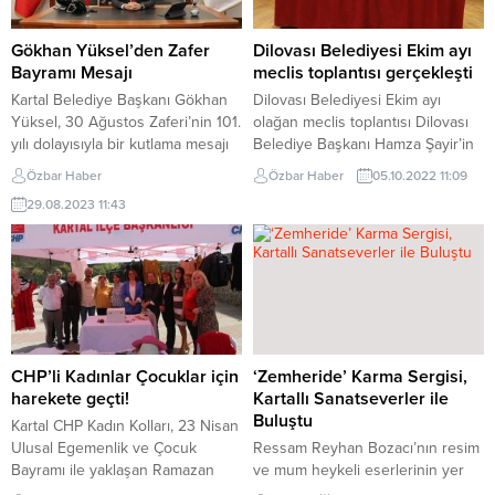
gününde de okurlarla yazarları
Cumhuriyetimizin ilanının 99. yıl
buluşturdu. Kartal Meydanı’nda
dönümünü, büyük bir sevinç ve
7000 metrekare alana kurulan
gururla kutlamanın heyecanını
Gökhan Yüksel’den Zafer
Dilovası Belediyesi Ekim ayı
fuar dördüncü gününü geride
yaşıyoruz. Cumhuriyet,...
Bayramı Mesajı
meclis toplantısı gerçekleşti
bıraktı. Dördüncü günü, hafta
Kartal Belediye Başkanı Gökhan
Dilovası Belediyesi Ekim ayı
içine denk gelmesine...
Yüksel, 30 Ağustos Zaferi’nin 101.
olağan meclis toplantısı Dilovası
yılı dolayısıyla bir kutlama mesajı
Belediye Başkanı Hamza Şayir’in
yayımladı. Başkan Yüksel
başkanlığında gerçekleşti.
Özbar Haber
Özbar Haber
05.10.2022 11:09
yayımladığı mesajında şunlara yer
Dilovası Belediyesi Kültür
29.08.2023 11:43
verdi; “Değerli komşularım,
Merkezi’nde gerçekleşen toplantı
Milletimizin bağımsızlık uğruna
bir önceki meclis tutanaklarının
verdiği büyük mücadele, 26
oylanması ile başladı. 14 Gündem
Ağustos 1922’de Afyon
maddesinin yer aldığı gündem
Kocatepe’de başlayan Büyük
öncesi, yapılan çalışmalar
Taarruz ve 30 Ağustos 1922’de
hakkında meclis üyelerini
Gazi Mustafa Kemal Atatürk’ün
bilgilendiren Başkan Şayir, yaptığı
bizzat yönettiği Başkumandanlık
açıklamada “Yine dolu dolu bir ayı
CHP’li Kadınlar Çocuklar için
‘Zemheride’ Karma Sergisi,
Meydan...
geride...
harekete geçti!
Kartallı Sanatseverler ile
Buluştu
Kartal CHP Kadın Kolları, 23 Nisan
Ulusal Egemenlik ve Çocuk
Ressam Reyhan Bozacı’nın resim
Bayramı ile yaklaşan Ramazan
ve mum heykeli eserlerinin yer
Bayramı münasebetiyle
aldığı, ‘Zemheride’ adını taşıyan