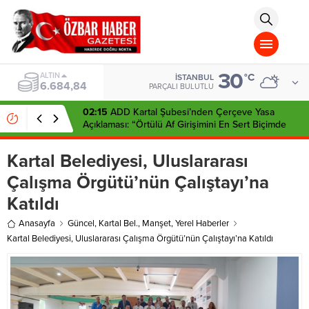
aohbet
islami
chat
omegla
türk
sohbet
30
cinsel
BIST
°C
İSTANBUL
13.811,60
sohbet
PARÇALI BULUTLU
dini
chat
02:15
ADD Kartal Şubesi’nden Çerçeve Yasa
Açıklaması: “Örtülü Af Girişimini En Sert Biçimde
Reddediyoruz”
Kartal Belediyesi, Uluslararası
Çalışma Örgütü’nün Çalıştayı’na
Katıldı
Anasayfa
Güncel
,
Kartal Bel.
,
Manşet
,
Yerel Haberler
Kartal Belediyesi, Uluslararası Çalışma Örgütü’nün Çalıştayı’na Katıldı