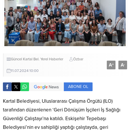
Güncel
Kartal Bel.
Yerel Haberler
Özbar
A
A
+
-
11.07.2024 10:00
ABONE OL
Kartal Belediyesi, Uluslararası Çalışma Örgütü (ILO)
tarafından düzenlenen ‘Geri Dönüşüm İşçileri İş Sağlığı
Güvenliği Çalıştayı’na katıldı. Eskişehir Tepebaşı
Belediyesi’nin ev sahipliği yaptığı çalıştayda, geri