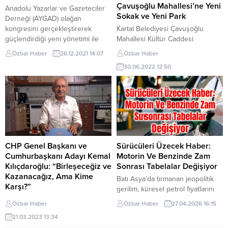
Nelere Dikkat Edilmelidir?” konulu
Çavuşoğlu Mahallesi’ne Yeni
Anadolu Yazarlar ve Gazeteciler
eğitim düzenlendi. Depremin...
Sokak ve Yeni Park
Derneği (AYGAD) olağan
kongresini gerçekleştirerek
Kartal Belediyesi Çavuşoğlu
güçlendirdiği yeni yönetimi ile
Mahallesi Kültür Caddesi
yoluna devam ediyor. Gazeteciler
üzerinde bulunan 1,5 dönüm
Özbar Haber
26.12.2021 14:07
Özbar Haber
arasındaki birlik ve beraberliği
büyüklüğündeki kamualanında,
30.06.2022 12:50
sağlamak, dayanışmayı
yeni sokak açma ve park
güçlendirmek ve gazetecilerin
çalışması için düğmeye
haklarını korumak amacıyla 2010
bastı.Kartal Belediyesi; Çavuşoğlu
yılında kurulan ve 150’ye yakın
Mahallesi’nin en işlek
basın emekçisini bünyesinde
caddelerinden biri olan ve
barındıran AYGAD, her geçen
muhtarlığın, 3 okulun, ailesağlığı
gün üzerine koyarak sürdürdüğü
merkezinin, Çavuşoğlu Spor
çalışmalarına yeni dönemde de...
Kulübü ve taksi durağının yanı
CHP Genel Başkanı ve
Sürücüleri Üzecek Haber:
sıra; Cumartesi günleri kurulan
Cumhurbaşkanı Adayı Kemal
Motorin Ve Benzinde Zam
semtpazarının da olduğu Kültür...
Kılıçdaroğlu: “Birleşeceğiz ve
Sonrası Tabelalar Değişiyor
Kazanacağız, Ama Kime
Batı Asya’da tırmanan jeopolitik
Karşı?”
gerilim, küresel petrol fiyatlarını
CHP Genel Başkanı Millet
yukarı çekmeye devam ediyor.
Özbar Haber
Özbar Haber
27.04.2026 16:15
İttifakı’nın adayı ve
Özellikle Brent petrolün 106 dolar
21.03.2023 13:34
Cumhurbaşkanı Adayı Kemal
seviyesine kadar yükselmesi,