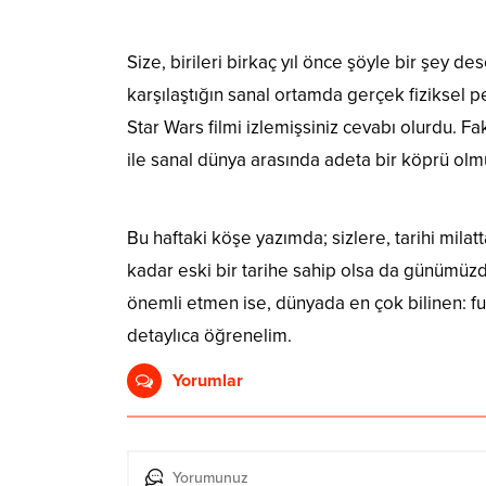
Hado: ‘Gerçek Dünya ile Sanal Dünyayı B
Size, birileri birkaç yıl önce şöyle bir şey 
karşılaştığın sanal ortamda gerçek fiziksel 
Star Wars filmi izlemişsiniz cevabı olurdu. 
ile sanal dünya arasında adeta bir köprü olm
Hurling: 4 Branşın Karışımı Olan Spor Da
Bu haftaki köşe yazımda; sizlere, tarihi milat
kadar eski bir tarihe sahip olsa da günümüzd
önemli etmen ise, dünyada en çok bilinen: futb
detaylıca öğrenelim.
Yorumlar