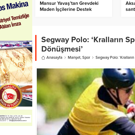
Mansur Yavaş’tan Grevdeki
Aksa
Maden İşçilerine Destek
sant
Ziyareti
Segway Polo: ‘Kralların S
Dönüşmesi’
Anasayfa
Manşet
,
Spor
Segway Polo: ‘Kralların