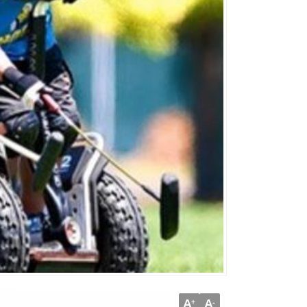
A
A
+
-