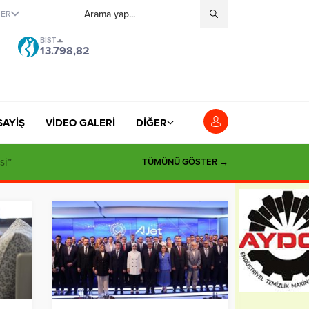
ĞER
BIST
13.798,82
SAYİŞ
VİDEO GALERİ
DİĞER
si”
TÜMÜNÜ GÖSTER →