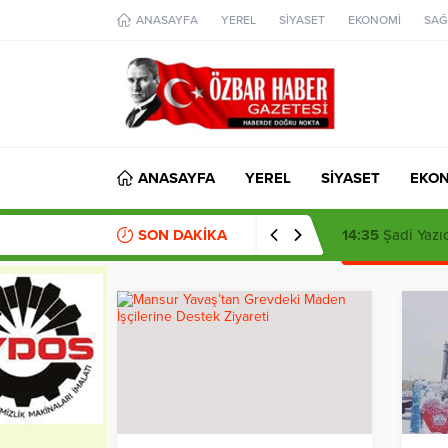
aohbet
ANASAYFA
YEREL
SİYASET
EKONOMİ
SAĞ
islami
chat
omegla
türk
sohbet
cinsel
sohbet
dini
chat
ANASAYFA
YEREL
SİYASET
EKO
SON DAKİKA
14:35
Şadi Yazıc