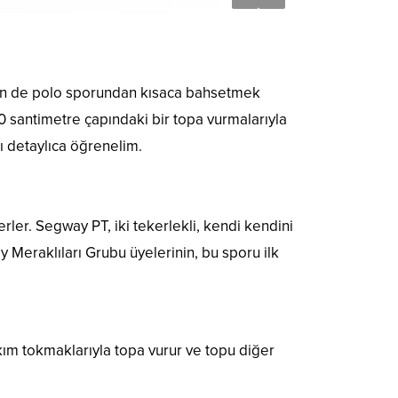
için de polo sporundan kısaca bahsetmek
 10 santimetre çapındaki bir topa vurmalarıyla
ı detaylıca öğrenelim.
ler. Segway PT, iki tekerlekli, kendi kendini
 Meraklıları Grubu üyelerinin, bu sporu ilk
kım tokmaklarıyla topa vurur ve topu diğer