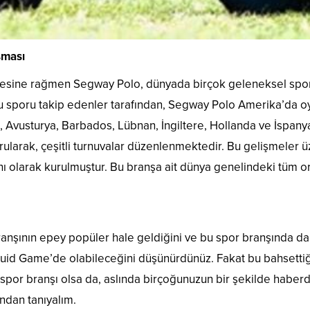
şması
esine rağmen Segway Polo, dünyada birçok geleneksel spor b
 sporu takip edenler tarafından, Segway Polo Amerika’da oyn
, Avusturya, Barbados, Lübnan, İngiltere, Hollanda ve İspany
ularak, çeşitli turnuvalar düzenlenmektedir. Bu gelişmeler üz
ı olarak kurulmuştur. Bu branşa ait dünya genelindeki tüm o
ların Birlikte Oynayabildiği Yeni Bir Spor Branşı’
anşının epey popüler hale geldiğini ve bu spor branşında da 3
uid Game’de olabileceğini düşünürdünüz. Fakat bu bahsettiğ
 spor branşı olsa da, aslında birçoğunuzun bir şekilde haberda
ından tanıyalım.