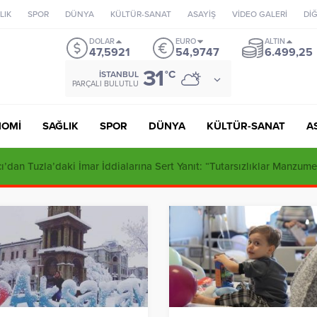
LIK
SPOR
DÜNYA
KÜLTÜR-SANAT
ASAYİŞ
VİDEO GALERİ
Dİ
DOLAR
EURO
ALTIN
47,5921
54,9747
6.499,25
31
°C
İSTANBUL
PARÇALI BULUTLU
NOMİ
SAĞLIK
SPOR
DÜNYA
KÜLTÜR-SANAT
A
ı’dan Tuzla’daki İmar İddialarına Sert Yanıt: “Tutarsızlıklar Manzume