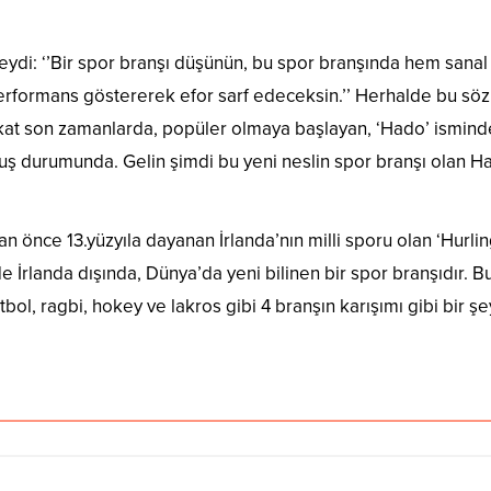
irleştiren Spor Branşı’
deseydi: ‘’Bir spor branşı düşünün, bu spor branşında hem san
performans göstererek efor sarf edeceksin.’’ Herhalde bu söz
Fakat son zamanlarda, popüler olmaya başlayan, ‘Hado’ ismind
uş durumunda. Gelin şimdi bu yeni neslin spor branşı olan Ha
lı
tan önce 13.yüzyıla dayanan İrlanda’nın milli sporu olan ‘Hurli
e İrlanda dışında, Dünya’da yeni bilinen bir spor branşıdır. 
ol, ragbi, hokey ve lakros gibi 4 branşın karışımı gibi bir şe