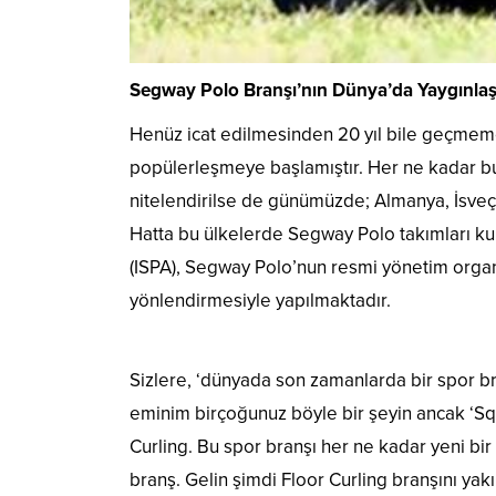
Segway Polo Branşı’nın Dünya’da Yaygınla
Henüz icat edilmesinden 20 yıl bile geçmem
popülerleşmeye başlamıştır. Her ne kadar bu
nitelendirilse de günümüzde; Almanya, İsveç
Hatta bu ülkelerde Segway Polo takımları kur
(ISPA), Segway Polo’nun resmi yönetim organ
yönlendirmesiyle yapılmaktadır.
Floor Curling: ‘Çocuklar, Gençler ve Yaşlı
Sizlere, ‘dünyada son zamanlarda bir spor br
eminim birçoğunuz böyle bir şeyin ancak ‘Sq
Curling. Bu spor branşı her ne kadar yeni bir
branş. Gelin şimdi Floor Curling branşını yak