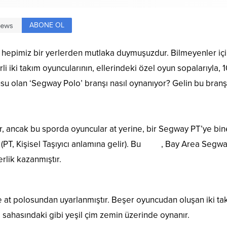
ABONE OL
yu hepimiz bir yerlerden mutlaka duymuşuzdur. Bilmeyenler 
li iki takım oyuncularının, ellerindeki özel oyun sopalarıyla,
su olan ‘Segway Polo’ branşı nasıl oynanıyor? Gelin bu branş
 ancak bu sporda oyuncular at yerine, bir Segway PT’ye biner
 (PT, Kişisel Taşıyıcı anlamına gelir). Bu
Spor
, Bay Area Segway
lik kazanmıştır.
ve at polosundan uyarlanmıştır. Beşer oyuncudan oluşan iki ta
 sahasındaki gibi yeşil çim zemin üzerinde oynanır.