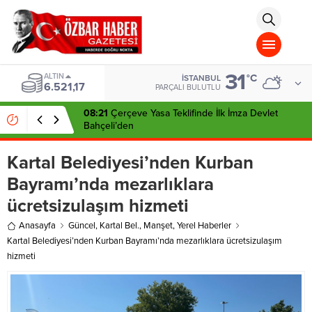
aohbet
islami
chat
omegla
türk
sohbet
31
cinsel
ALTIN
°C
İSTANBUL
6.521,17
sohbet
PARÇALI BULUTLU
dini
chat
08:21
Çerçeve Yasa Teklifinde İlk İmza Devlet
Bahçeli’den
Kartal Belediyesi’nden Kurban
Bayramı’nda mezarlıklara
ücretsizulaşım hizmeti
Anasayfa
Güncel
,
Kartal Bel.
,
Manşet
,
Yerel Haberler
Kartal Belediyesi’nden Kurban Bayramı’nda mezarlıklara ücretsizulaşım
hizmeti