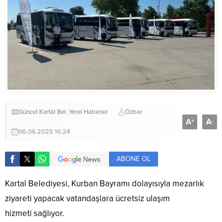
Güncel
Kartal Bel.
Yerel Haberler
Özbar
A
A
+
-
06.06.2025 16:24
ABONE OL
Kartal Belediyesi, Kurban Bayramı dolayısıyla mezarlık
ziyareti yapacak vatandaşlara ücretsiz ulaşım
hizmeti sağlıyor.