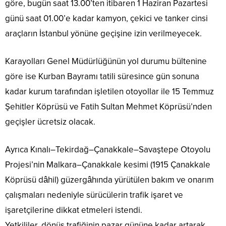
göre, bugün saat 13.00’ten itibaren 1 Haziran Pazartesi
günü saat 01.00’e kadar kamyon, çekici ve tanker cinsi
araçların İstanbul yönüne geçişine izin verilmeyecek.
Karayolları Genel Müdürlüğünün yol durumu bültenine
göre ise Kurban Bayramı tatili süresince gün sonuna
kadar kurum tarafından işletilen otoyollar ile 15 Temmuz
Şehitler Köprüsü ve Fatih Sultan Mehmet Köprüsü’nden
geçişler ücretsiz olacak.
Ayrıca Kınalı–Tekirdağ–Çanakkale–Savaştepe Otoyolu
Projesi’nin Malkara–Çanakkale kesimi (1915 Çanakkale
Köprüsü dâhil) güzergâhında yürütülen bakım ve onarım
çalışmaları nedeniyle sürücülerin trafik işaret ve
işaretçilerine dikkat etmeleri istendi.
Yetkililer, dönüş trafiğinin pazar gününe kadar artarak