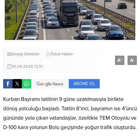
Asayiş
Gündem
Özbar Haber
A
A
+
-
30.05.2026 12:51
ABONE OL
Kurban Bayramı tatilinin 9 güne uzatılmasıyla birlikte
dönüş yolculuğu başladı. Tatilin 8’inci, bayramın ise 4’üncü
gününde yola çıkan vatandaşlar, özellikle TEM Otoyolu ve
D-100 kara yolunun Bolu geçişinde yoğun trafik oluşturdu.