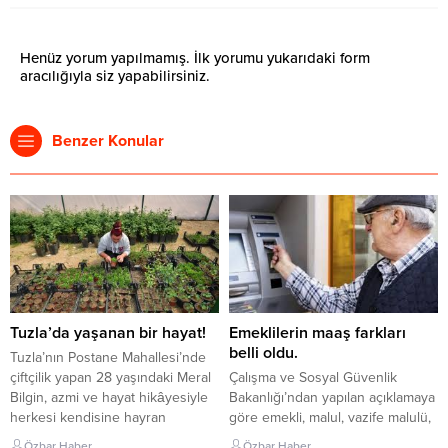
Henüz yorum yapılmamış. İlk yorumu yukarıdaki form
aracılığıyla siz yapabilirsiniz.
Benzer Konular
Tuzla’da yaşanan bir hayat!
Emeklilerin maaş farkları
belli oldu.
Tuzla’nın Postane Mahallesi’nde
çiftçilik yapan 28 yaşındaki Meral
Çalışma ve Sosyal Güvenlik
Bilgin, azmi ve hayat hikâyesiyle
Bakanlığı’ndan yapılan açıklamaya
herkesi kendisine hayran
göre emekli, malul, vazife malulü,
bırakıyor. 2 sene önce kadın
dul veya yetim aylığı alan yaklaşık
Özbar Haber
Özbar Haber