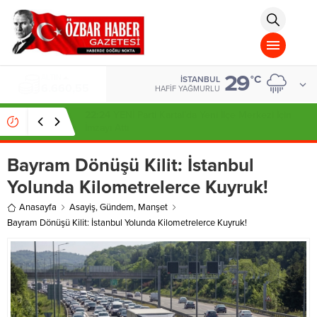
aohbet
islami
chat
omegla
türk
sohbet
29
cinsel
ALTIN
°C
İSTANBUL
6.660,55
sohbet
HAFIF YAĞMURLU
dini
chat
22:24
YENİ Parti Kartal’da Yeni İlçe Merkezi İçin
İmzayı Attı
Bayram Dönüşü Kilit: İstanbul
Yolunda Kilometrelerce Kuyruk!
Anasayfa
Asayiş
,
Gündem
,
Manşet
Bayram Dönüşü Kilit: İstanbul Yolunda Kilometrelerce Kuyruk!