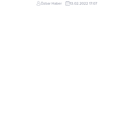
sahip çıkan Beylikdüzü Belediyesi, Kavaklı Mahallesi’
Özbar Haber
13.02.2022 17:07
bulunan 23 milyon yaşındaki fosil ağacı gün yüzüne
çıkararak ilçenin geçmişine ışık tuttu....