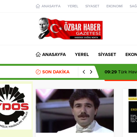
aohbet
ANASAYFA
YEREL
SİYASET
EKONOMİ
SAĞ
islami
chat
omegla
türk
sohbet
cinsel
sohbet
dini
chat
ANASAYFA
YEREL
SİYASET
EKO
SON DAKİKA
09:29
Türk Hava