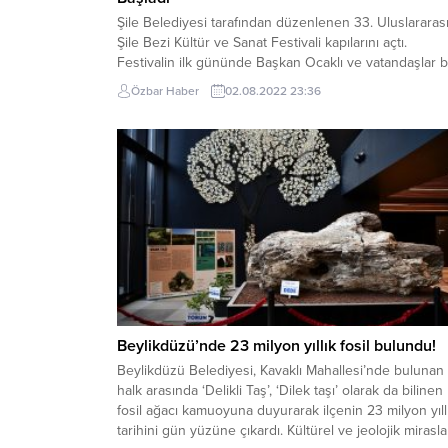
Şile Belediyesi tarafından düzenlenen 33. Uluslararas
Şile Bezi Kültür ve Sanat Festivali kapılarını açtı.
Festivalin ilk gününde Başkan Ocaklı ve vatandaşlar b
araya gelerek kortej yürüyüşü için buluştu. Kortej
Özbar Haber
02.08.2022 23:36
yürüyüşü boyunca halk oyunları ekipleri çeşitli gösteri
sunarak vatandaşların ilgi odağı oldu. Daha sonrasınd
ekipler festival alanı olan Şile Marina Etkinlik...
Beylikdüzü’nde 23 milyon yıllık fosil bulundu!
Beylikdüzü Belediyesi, Kavaklı Mahallesi’nde bulunan
halk arasında ‘Delikli Taş’, ‘Dilek taşı’ olarak da bilinen
fosil ağacı kamuoyuna duyurarak ilçenin 23 milyon yıll
tarihini gün yüzüne çıkardı. Kültürel ve jeolojik mirasla