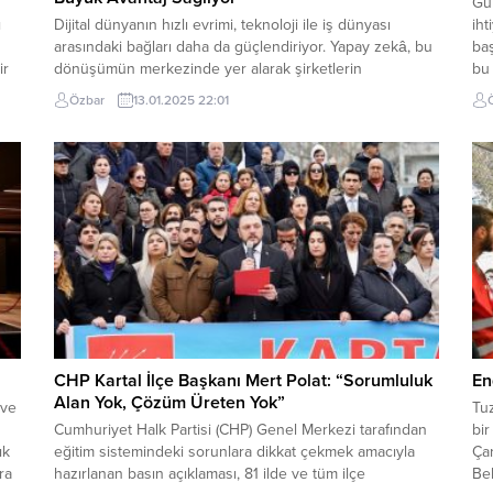
Gü
ı
Dijital dünyanın hızlı evrimi, teknoloji ile iş dünyası
iht
arasındaki bağları daha da güçlendiriyor. Yapay zekâ, bu
baş
ir
dönüşümün merkezinde yer alarak şirketlerin
bu 
dijitalleşme süreçlerini hızlandırıyor ve yaratıcılık
koy
Özbar
13.01.2025 22:01
ler
alanlarını yeniden tanımlıyor. Özellikle pazarlama
ger
a
dünyasının yapay zekânın sunduğu yeni fırsatlarla
gıd
şekillendiğini söyleyen KLOK Kurucusu Deniz Bensusan;
dem
“Pazarlama dünyasındaki geleneksel yöntemler, yerini
yapay zekâ...
CHP Kartal İlçe Başkanı Mert Polat: “Sorumluluk
En
Alan Yok, Çözüm Üreten Yok”
 ve
Tuz
Cumhuriyet Halk Partisi (CHP) Genel Merkezi tarafından
bir
ık
eğitim sistemindeki sorunlara dikkat çekmek amacıyla
Çar
ra
hazırlanan basın açıklaması, 81 ilde ve tüm ilçe
Bel