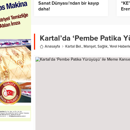
Sanat Dünyası’ndan bir kayıp
“KE”
daha!
Eren
Kartal’da ‘Pembe Patika Y
Anasayfa
Kartal Bel.
,
Manşet
,
Sağlık
,
Yerel Haberl