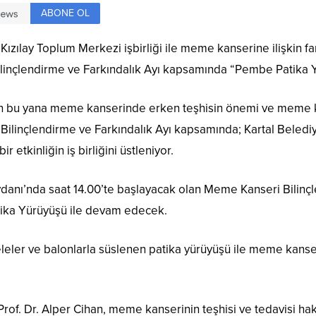
ABONE OL
e Kızılay Toplum Merkezi işbirliği ile meme kanserine ilişkin f
linçlendirme ve Farkındalık Ayı kapsamında “Pembe Patika
an bu yana meme kanserinde erken teşhisin önemi ve meme ka
ilinçlendirme ve Farkındalık Ayı kapsamında; Kartal Belediyes
etkinliğin iş birliğini üstleniyor.
ı’nda saat 14.00’te başlayacak olan Meme Kanseri Bilinçlend
ika Yürüyüşü ile devam edecek.
ler ve balonlarla süslenen patika yürüyüşü ile meme kanse
rof. Dr. Alper Cihan, meme kanserinin teşhisi ve tedavisi ha