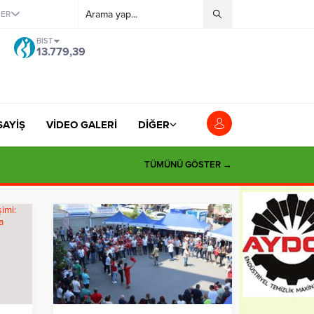
ĞER
BIST
13.779,39
SAYİŞ
VİDEO GALERİ
DİĞER
TÜMÜNÜ GÖSTER →