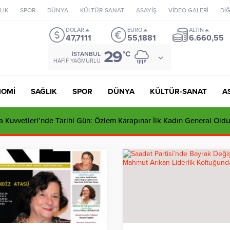
LIK
SPOR
DÜNYA
KÜLTÜR-SANAT
ASAYİŞ
VİDEO GALERİ
Dİ
DOLAR
EURO
ALTIN
47,7111
55,1881
6.660,55
29
°C
İSTANBUL
HAFIF YAĞMURLU
NOMİ
SAĞLIK
SPOR
DÜNYA
KÜLTÜR-SANAT
A
 Kuvvetleri’nde Tarihi Gün: Özlem Karapınar İlk Kadın General Oldu