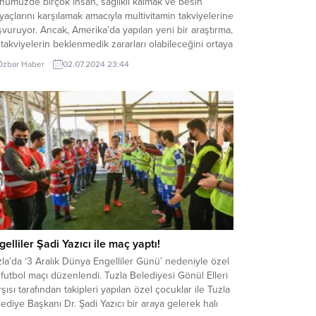
nümüzde birçok insan, sağlıklı kalmak ve besin
iyaçlarını karşılamak amacıyla multivitamin takviyelerine
vuruyor. Ancak, Amerika’da yapılan yeni bir araştırma,
takviyelerin beklenmedik zararları olabileceğini ortaya
uyor. Araştırmanın Bulguları Normal sağlıklı bireyler,
Özbar Haber
02.07.2024 23:44
ekli vitamin ve mineralleri çoğunlukla tükettikleri
alardan alabiliyor. Özellikle kalsiyum, D vitamini ve
ir dışında ek takviyelere ihtiyaç duyulmuyor....
gelliler Şadi Yazıcı ile maç yaptı!
la’da ‘3 Aralık Dünya Engelliler Günü’ nedeniyle özel
 futbol maçı düzenlendi. Tuzla Belediyesi Gönül Elleri
şısı tarafından takipleri yapılan özel çocuklar ile Tuzla
ediye Başkanı Dr. Şadi Yazıcı bir araya gelerek halı