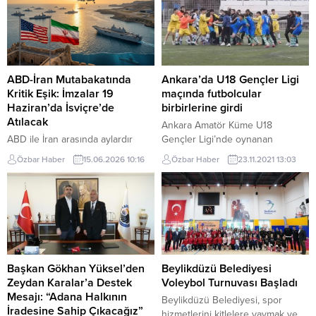
ABD-İran Mutabakatında
Ankara’da U18 Gençler Ligi
Kritik Eşik: İmzalar 19
maçında futbolcular
Haziran’da İsviçre’de
birbirlerine girdi
Atılacak
Ankara Amatör Küme U18
ABD ile İran arasında aylardır
Gençler Ligi’nde oynanan
süren diplomatik temaslarda
Tigemspor ve Akyurt
Özbar Haber
15.06.2026 10:16
Özbar Haber
23.11.2021 13:03
önemli bir aşamaya gelindi.
Belediyespor maçının ardından
Pakistan Başbakanı Şahbaz Şerif,
çıkan kavgada 3 futbolcu
iki ülkenin barış anlaşması
yaralandı. Karşılaşmanın hakemi
konusunda uzlaşıya vardığını
Sabri Emre Tekin, maç sonunda 8
açıklarken, ABD Başkanı Donald
futbolcuya kırmızı kart gösterdi.
Trump ve İranlı yetkililer de
U18 Gençler Ligi’nde Tigemspor,
mutabakata ilişkin açıklamalarda
sahasında Akyurt Belediyespor
bulundu. Şerif, yaptığı açıklamada
ile karşı karşıya geldi.
Başkan Gökhan Yüksel’den
Beylikdüzü Belediyesi
yoğun görüşmeler sonucunda
Mücadelenin son dakikalarında
Zeydan Karalar’a Destek
Voleybol Turnuvası Başladı
ABD ile İran arasında anlaşma
Tigemspor, Akyurt Belediyespor
Mesajı: “Adana Halkının
Beylikdüzü Belediyesi, spor
sağlandığını belirterek, resmi...
karşısında skoru 2-2’ye...
İradesine Sahip Çıkacağız”
hizmetlerini kitlelere yaymak ve