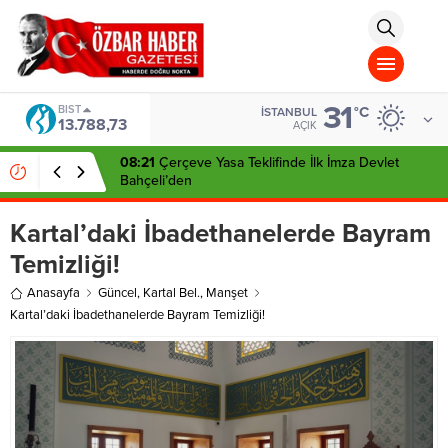
aohbet
islami
chat
omegla
türk
sohbet
31
cinsel
BIST
°C
İSTANBUL
13.788,73
sohbet
AÇIK
dini
chat
08:21
Çerçeve Yasa Teklifinde İlk İmza Devlet
Bahçeli’den
Kartal’daki İbadethanelerde Bayram
Temizliği!
Anasayfa
Güncel
,
Kartal Bel.
,
Manşet
Kartal’daki İbadethanelerde Bayram Temizliği!