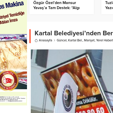
Özgür Özel’den Mansur
Tuzl
Yavaş’a Tam Destek: “Algı
Yazı
Operasyonu ile Karşı
yery
Karşıyayız”
Kartal Belediyesi’nden Be
Anasayfa
Güncel
,
Kartal Bel.
,
Manşet
,
Yerel Haberl