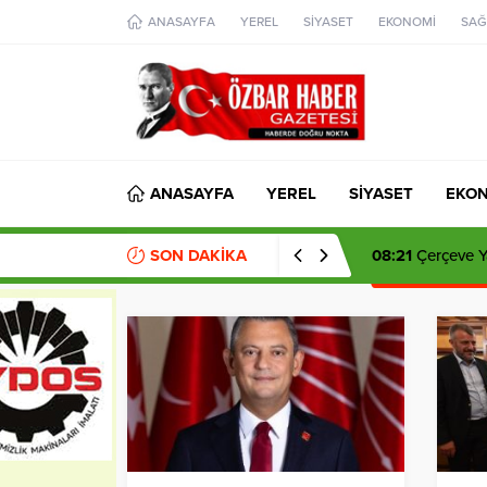
aohbet
ANASAYFA
YEREL
SİYASET
EKONOMİ
SAĞ
islami
chat
omegla
türk
sohbet
cinsel
sohbet
dini
chat
ANASAYFA
YEREL
SİYASET
EKO
SON DAKİKA
08:21
Çerçeve Ya