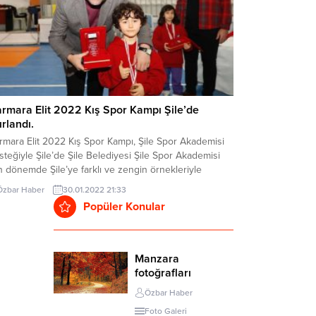
rmara Elit 2022 Kış Spor Kampı Şile’de
ırlandı.
rmara Elit 2022 Kış Spor Kampı, Şile Spor Akademisi
teğiyle Şile’de Şile Belediyesi Şile Spor Akademisi
 dönemde Şile’ye farklı ve zengin örnekleriyle
run her halini Şile’ye taşımayı sürdürüyor. Şile’nin
Özbar Haber
30.01.2022 21:33
anbul’a 30 dk. yakınlıkta bir kamp merkezi
Popüler Konular
bileceğinin örneği olarak, Marmara Elit 2022 Kış Spor
pı’nda Şile’de 3 ayrı kulübünün...
Manzara
fotoğrafları
Özbar Haber
Foto Galeri