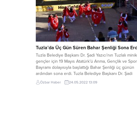
Tuzla’da Üç Gün Süren Bahar Şenliği Sona Erd
Tuzla Belediye Başkanı Dr. Şadi Yazıcı’nın Tuzlalı mini
gençler için 19 Mayıs Atatürk’ü Anma, Gençlik ve Spor
Bayramı dolayısıyla başlattığı Bahar Şenliği üç günün
ardından sona erdi. Tuzla Belediye Başkanı Dr. Şadi
Yazıcı, Tuzlalı vatandaşlar için 19 Mayıs Atatürk’ü Anma
Özbar Haber
24.05.2022 13:09
Gençlik ve Spor Bayramı’nı doyasıya yaşamaları için
başlattığı ve...