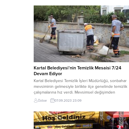
Kartal Belediyesi’nin Temizlik Mesaisi 7/24
Devam Ediyor
Kartal Belediyesi Temizlik İşleri Müdürlüğü, sonbahar
mevsiminin gelmesiyle birlikte ilçe genelinde temizlik
çalışmalarına hız verdi. Mevsimsel değişimden
kaynaklanan olumsuzlukların giderilmesi ve daha temi
Özbar
07.09.2023 23:09
bir çevre için çalışmalarını yürüten ekipler, Kartal’ın t
cadde ve sokaklarında temizlik mesaisine yoğun bir
şekilde devam ediyor. Her gün belirlenen temizlik
programı kapsamında, büyük bir özveriyle...