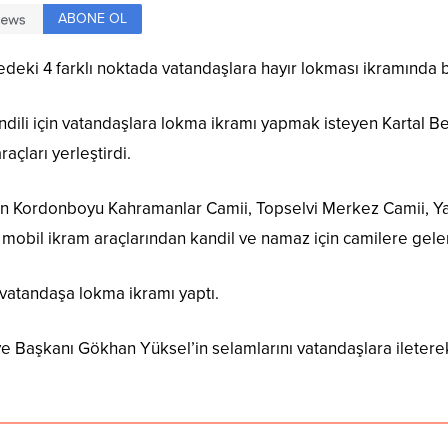
ABONE OL
lçedeki 4 farklı noktada vatandaşlara hayır lokması ikramında 
ndili için vatandaşlara lokma ikramı yapmak isteyen Kartal B
açları yerleştirdi.
lunan Kordonboyu Kahramanlar Camii, Topselvi Merkez Camii
mobil ikram araçlarından kandil ve namaz için camilere gele
vatandaşa lokma ikramı yaptı.
 Başkanı Gökhan Yüksel’in selamlarını vatandaşlara ileterek, 