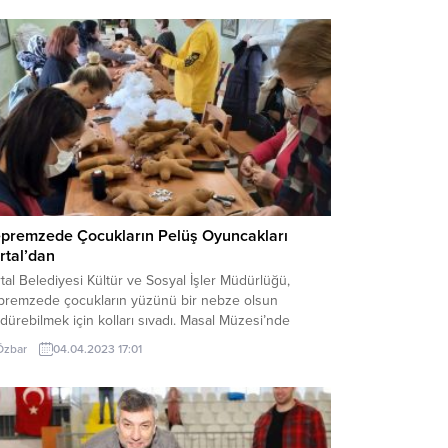
premzede Çocukların Pelüş Oyuncakları
rtal’dan
tal Belediyesi Kültür ve Sosyal İşler Müdürlüğü,
premzede çocukların yüzünü bir nebze olsun
dürebilmek için kolları sıvadı. Masal Müzesi’nde
zenlenen oyuncak atölyesinde gönüllülerin çocuklar
Özbar
04.04.2023 17:01
n diktiği pelüş ayıcıklar, teslim edilmek üzere deprem
gesine gönderildi. Kartal Belediyesi Masal Müzesi’nde
çekleştirilen ‘Oyuncak Atölyesi’, art doll sanatçısı
em Işık Sarıhan’ın öncülüğünde Kartallı gönüllü...