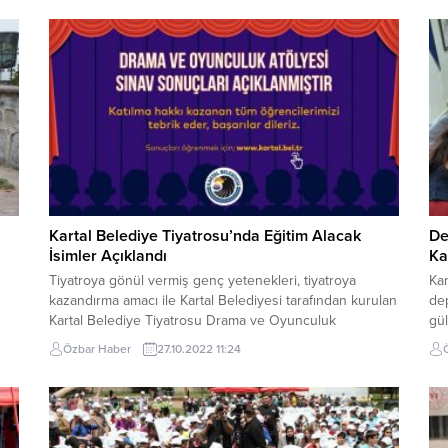
Kartal Belediye Tiyatrosu’nda Eğitim Alacak
De
İsimler Açıklandı
Ka
Tiyatroya gönül vermiş genç yetenekleri, tiyatroya
Kar
kazandırma amacı ile Kartal Belediyesi tarafından kurulan
de
Kartal Belediye Tiyatrosu Drama ve Oyunculuk
gül
z
Atölyesi’nin yeni dönem öğrencileri düzenlenen yetenek
dü
Özbar Haber
27.10.2022 11:24
üm
sınavıyla belirlendi. 160 kişinin başvurduğu ve jüri
içi
üyeliğini Nedim Saban, Bahtiyar Engin, Gökhan
böl
Eğilmezbaş ve Kartal Belediye Tiyatrosu Genel Sanat
ger
Yönetmeni Erdal Yıldırım’ın üstlendiği yetenek...
Özl