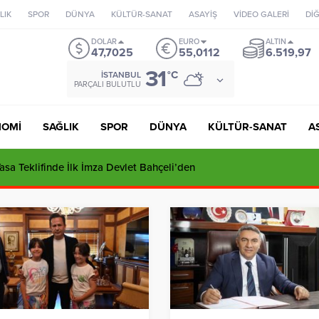
LIK
SPOR
DÜNYA
KÜLTÜR-SANAT
ASAYİŞ
VİDEO GALERİ
Dİ
DOLAR
EURO
ALTIN
47,7025
55,0112
6.519,97
31
°C
İSTANBUL
PARÇALI BULUTLU
NOMİ
SAĞLIK
SPOR
DÜNYA
KÜLTÜR-SANAT
A
sa Teklifinde İlk İmza Devlet Bahçeli’den