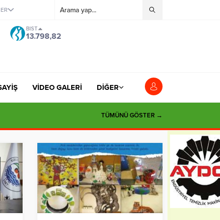
ĞER
BIST
13.798,82
SAYİŞ
VİDEO GALERİ
DİĞER
TÜMÜNÜ GÖSTER →