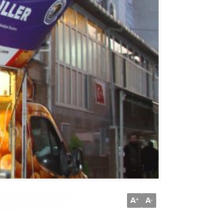
A
A
+
-