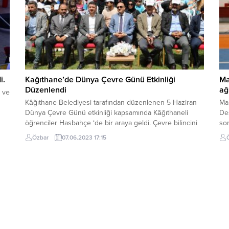
i.
Kağıthane’de Dünya Çevre Günü Etkinliği
Ma
Düzenlendi
ağ
k ve
Kâğıthane Belediyesi tarafından düzenlenen 5 Haziran
Ma
Dünya Çevre Günü etkinliği kapsamında Kâğıthaneli
Des
öğrenciler Hasbahçe ‘de bir araya geldi. Çevre bilincini
son
,
arttırmak ve geri dönüşüm konusunda farkındalık
spo
Özbar
07.06.2023 17:15
oluşturmak amacıyla gerçekleştirilen etkinliğe çevre
İst
dostu yüzlerce öğrenci katıldı. Programda animatörler de
ola
sahnedeydi. Seslendirdikleri birbirinden eğlenceli
Kam
şarkılarla öğrencilere keyifli anlar yaşattılar. Öğrenciler,
Kağıthane Belediyesi’nin...