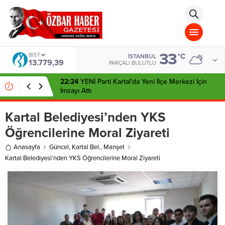
aohbet
islami
chat
omegla
türk
sohbet
33
cinsel
BIST
°C
İSTANBUL
13.779,39
sohbet
PARÇALI BULUTLU
dini
chat
22:24
YENİ Parti Kartal’da Yeni İlçe Merkezi İçin
İmzayı Attı
Kartal Belediyesi’nden YKS
Öğrencilerine Moral Ziyareti
Anasayfa
Güncel
,
Kartal Bel.
,
Manşet
Kartal Belediyesi’nden YKS Öğrencilerine Moral Ziyareti