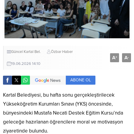
Güncel
Kartal Bel.
Özbar Haber
A
A
+
-
19.06.2026 14:10
ABONE OL
Kartal Belediyesi, bu hafta sonu gerçekleştirilecek
Yükseköğretim Kurumları Sınavı (YKS) öncesinde,
bünyesindeki Mustafa Necati Destek Eğitim Kursu’nda
geleceğe hazırlanan öğrencilere moral ve motivasyon
ziyaretinde bulundu.