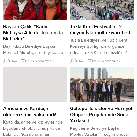
Başkan Çalık: “Kadın
Tuzla Kent Festivali’ni 2
Mutluysa Aile de Toplum da
milyon İstanbullu ziyaret etti.
Mutludur”
Tuzla Belediyesi ve Tuzla Kent
Beylikdüzü Belediye Başkanı
Konseyi işbirliğinde organize
Mehmet Murat Çalık, Beylikdüzü
edilen Tuzla Kent Festivali’ni 2
Belediyesi Kadın ve Aile
milyon İstanbullu ziyaret etti.
Özbar
09.02.2024 23:19
Özbar
02.06.2022 14:37
Hizmetleri Müdürlüğü tarafından
Tuzla Belediyesi ve Tuzla Kent
düzenlenen kahvaltıda ailelerle
Konseyi işbirliğinde 4 gün süren
buluştu. Göreve geldiği ilk
‘Tuzla Kent Festivali’ tamamlandı.
günden itibaren kadın, çocuk ve
Türkiye’nin dört bir yanından
gençleri destekleyen projeleri
gelen kadınlar el emeği ürünlerini
hayata geçirdiklerini ifade eden
festivalde sergilediler. El emeği
Başkan Çalık, “Hayatımızın
vazolardan el örgülerine,
ortasına Beylikdüzü’nü koymuş
avizelerden tablolara,
Annesini ve Kardeşini
Gültepe-Telsizler ve Hürriyet
durumdayız. Beylikdüzü’nde
seramikten...
öldüren şahıs yakalandı!
Otopark Projelerinde Sona
yaşayan komşularımızın
Yaklaşıldı
Kartal’da, anne ve kızı evlerinde
mutluluğu için çalışıyorum.
bıçaklanarak öldürülmüş halde
Kâğıthane Belediye Başkanı
Bundan sonra da aynı...
bulundu. Gözaltına alınan
Mevlüt Öztekin’in seçim öncesi