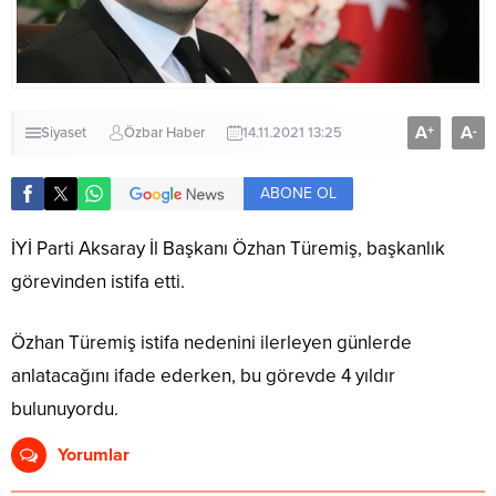
A
A
+
-
Siyaset
Özbar Haber
14.11.2021 13:25
ABONE OL
İYİ Parti Aksaray İl Başkanı Özhan Türemiş, başkanlık
görevinden istifa etti.
Özhan Türemiş istifa nedenini ilerleyen günlerde
anlatacağını ifade ederken, bu görevde 4 yıldır
bulunuyordu.
Yorumlar