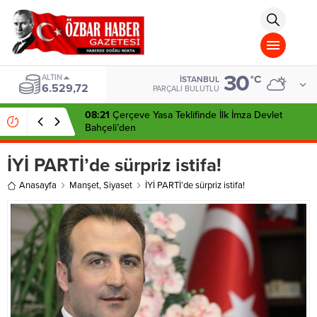
aohbet
islami
chat
omegla
türk
sohbet
30
cinsel
ALTIN
°C
İSTANBUL
6.529,72
sohbet
PARÇALI BULUTLU
dini
chat
08:21
Çerçeve Yasa Teklifinde İlk İmza Devlet
Bahçeli’den
İYİ PARTİ’de sürpriz istifa!
Anasayfa
Manşet
,
Siyaset
İYİ PARTİ’de sürpriz istifa!