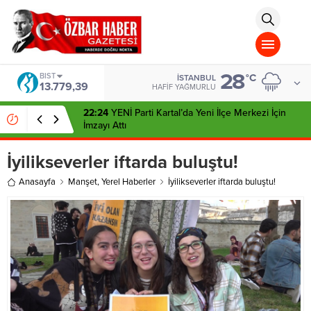
aohbet
islami
chat
omegla
türk
sohbet
28
cinsel
BIST
°C
İSTANBUL
13.779,39
sohbet
HAFIF YAĞMURLU
dini
chat
22:24
YENİ Parti Kartal’da Yeni İlçe Merkezi İçin
İmzayı Attı
İyilikseverler iftarda buluştu!
Anasayfa
Manşet
,
Yerel Haberler
İyilikseverler iftarda buluştu!