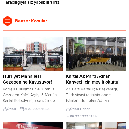
aracılığıyla siz yapabilirsiniz.
Benzer Konular
Hürriyet Mahallesi
Kartal Ak Parti Adnan
Gezegenine Kavuşuyor!
Kahveci için mevlit okuttu!
Komşu Buluşması ve ‘Uranüs
AK Parti Kartal İlçe Başkanlığı,
Gezegen Kafe’ Açılışı 3 Mart’ta
Türk siyasi tarihinin önemli
Kartal Belediyesi, kısa sürede
isimlerinden olan Adnan
gerçekleştirdiği çalışmalar ve
Kahveci’yi ölümünün 29. yılında,
Özbar
01.03.2024 14:54
Özbar Haber
hayata geçirdiği projelerle ilçeye
Uğurmumcu Mahallesi Adnan
06.02.2022 21:35
değer katmaya, Kartal’ı modern ve
Kahveci Camiinde düzenledikleri
yaşanabilir bir geleceğe taşımaya
“Kur’an Tilaveti ve Dua” programı