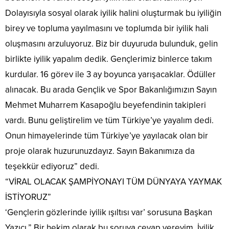
Dolayısıyla sosyal olarak iyilik halini oluşturmak bu iyiliğin
birey ve topluma yayılmasını ve toplumda bir iyilik hali
oluşmasını arzuluyoruz. Biz bir duyuruda bulunduk, gelin
birlikte iyilik yapalım dedik. Gençlerimiz binlerce takım
kurdular. 16 görev ile 3 ay boyunca yarışacaklar. Ödüller
alınacak. Bu arada Gençlik ve Spor Bakanlığımızın Sayın
Mehmet Muharrem Kasapoğlu beyefendinin takipleri
vardı. Bunu geliştirelim ve tüm Türkiye’ye yayalım dedi.
Onun himayelerinde tüm Türkiye’ye yayılacak olan bir
proje olarak huzurunuzdayız. Sayın Bakanımıza da
teşekkür ediyoruz” dedi.
“VİRAL OLACAK ŞAMPİYONAYI TÜM DÜNYAYA YAYMAK
İSTİYORUZ”
‘Gençlerin gözlerinde iyilik ışıltısı var’ sorusuna Başkan
Yazıcı,” Bir hekim olarak bu soruya cevap vereyim. İyilik