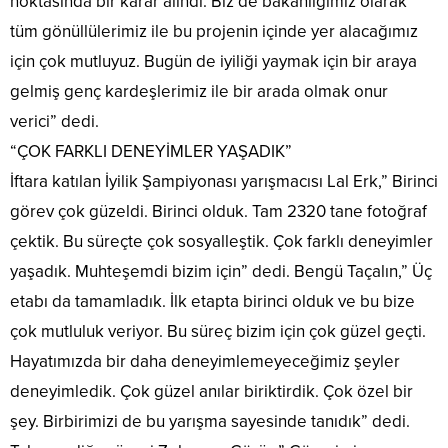
noktasında bir karar alındı. Biz de bakanlığımız olarak
tüm gönüllülerimiz ile bu projenin içinde yer alacağımız
için çok mutluyuz. Bugün de iyiliği yaymak için bir araya
gelmiş genç kardeşlerimiz ile bir arada olmak onur
verici” dedi.
“ÇOK FARKLI DENEYİMLER YAŞADIK”
İftara katılan İyilik Şampiyonası yarışmacısı Lal Erk,” Birinci
görev çok güzeldi. Birinci olduk. Tam 2320 tane fotoğraf
çektik. Bu süreçte çok sosyalleştik. Çok farklı deneyimler
yaşadık. Muhteşemdi bizim için” dedi. Bengü Taçalın,” Üç
etabı da tamamladık. İlk etapta birinci olduk ve bu bize
çok mutluluk veriyor. Bu süreç bizim için çok güzel geçti.
Hayatımızda bir daha deneyimlemeyeceğimiz şeyler
deneyimledik. Çok güzel anılar biriktirdik. Çok özel bir
şey. Birbirimizi de bu yarışma sayesinde tanıdık” dedi.