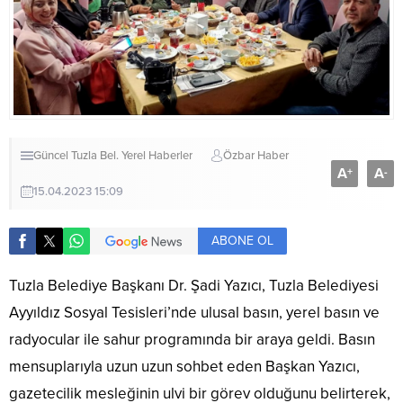
Güncel
Tuzla Bel.
Yerel Haberler
Özbar Haber
A
A
+
-
15.04.2023 15:09
ABONE OL
Tuzla Belediye Başkanı Dr. Şadi Yazıcı, Tuzla Belediyesi
Ayyıldız Sosyal Tesisleri’nde ulusal basın, yerel basın ve
radyocular ile sahur programında bir araya geldi. Basın
mensuplarıyla uzun uzun sohbet eden Başkan Yazıcı,
gazetecilik mesleğinin ulvi bir görev olduğunu belirterek,