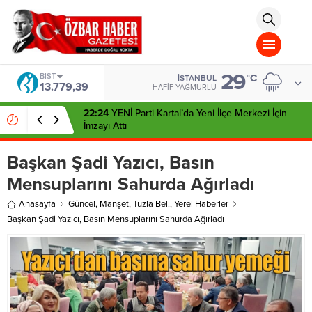
aohbet
islami
chat
omegla
türk
sohbet
29
cinsel
BIST
°C
İSTANBUL
13.779,39
sohbet
HAFIF YAĞMURLU
dini
chat
22:24
YENİ Parti Kartal’da Yeni İlçe Merkezi İçin
İmzayı Attı
Başkan Şadi Yazıcı, Basın
Mensuplarını Sahurda Ağırladı
Anasayfa
Güncel
,
Manşet
,
Tuzla Bel.
,
Yerel Haberler
Başkan Şadi Yazıcı, Basın Mensuplarını Sahurda Ağırladı