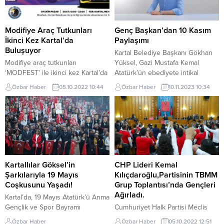
bir planlama içinde olduklarını
Toplantısı sonrasında Kurban
duyurdu. İmamoğlu,
Bayramı tatilinin 9 gün olduğunu
gazetecilerden gelen,...
açıklamasının ardından Tuzla’da
Modifiye Araç Tutkunları
Genç Başkan’dan 10 Kasım
Sokak hayvanları için seferberlik
İkinci Kez Kartal’da
Paylaşımı
başlatıldı....
Buluşuyor
Kartal Belediye Başkanı Gökhan
Modifiye araç tutkunları
Yüksel, Gazi Mustafa Kemal
‘MODFEST’ ile ikinci kez Kartal’da
Atatürk’ün ebediyete intikal
buluşuyor. 9 Ekim Pazar günü
edişinin 85. yıl dönümü
Özbar Haber
05.10.2022 10:44
Özbar Haber
10.11.2023 10:34
saat 13.00’da Kartal Meydanı’nda
dolayısıyla bir mesaj yayımladı.
başlayacak ve eğlenceli etkinlikler
Başkan Yüksel mesajında şu
ile 23.00’a kadar devam edecek
ifadeleri kullandı: “Değerli
olan festival, katılımcılara büyük
Komşularım, Bugün, Türkiye
bir görsel şölen sunacak. Kartal
Cumhuriyeti’nin kurucusu,
Belediyesi’nin ev sahipliğinde
kurtarıcısı, önderi ve ilk
Modifiyeciler ve Otomobilciler
Cumhurbaşkanı Gazi Mustafa
Derneği’nin katkılarıyla
Kemal Atatürk’ün ebediyete intikal
Kartallılar Göksel’in
CHP Lideri Kemal
düzenlenecek olan MODFEST,
edişinin 85. yıl dönümü. 10 Kasım,
Şarkılarıyla 19 Mayıs
Kılıçdaroğlu,Partisinin TBMM
meraklılarına 280 modifiyeli
bizim için...
Coşkusunu Yaşadı!
Grup Toplantısı’nda Gençleri
araç,...
Ağırladı.
Kartal’da, 19 Mayıs Atatürk’ü Anma
Gençlik ve Spor Bayramı
Cumhuriyet Halk Partisi Meclis
kutlamaları fener alayı yürüyüşü
sıralarında, milletvekilleri değil, bu
Özbar Haber
Özbar Haber
05.10.2022 12:51