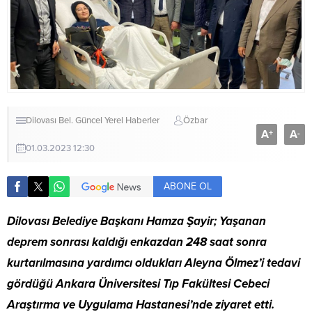
Dilovası Bel.
Güncel
Yerel Haberler
Özbar
A
A
+
-
01.03.2023 12:30
ABONE OL
Dilovası Belediye Başkanı Hamza Şayir; Yaşanan
deprem sonrası kaldığı enkazdan 248 saat sonra
kurtarılmasına yardımcı oldukları Aleyna Ölmez’i tedavi
gördüğü Ankara Üniversitesi Tıp Fakültesi Cebeci
Araştırma ve Uygulama Hastanesi’nde ziyaret etti.