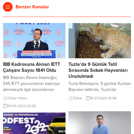
Benzer Konular
İBB Kadrosuna Alınan İETT
Tuzla’da 9 Günlük Tatil
Çalışanı Sayısı 1841 Oldu
Sırasında Sokak Hayvanları
Unutulmadı
İBB Başkanı Ekrem İmamoğlu,
545 İETT personelinin kadroya
Tuzla Belediyesi, 9 günlük Kurban
alınmasıyla ilgili düzenlenen
Bayramı tatilinde, Tuzla’da
törende konuştu. Bugüne kadar,
yaşayan minik dostları
Özbar Haber
Özbar
16.07.2022 19:38
eşit işe eşit ücret alamayan bir
unutmayarak seferberlik başlattı.
09.03.2023 23:28
modelle çalışmak zorunda kalan
Ekipler her gün ilçe genelinde
toplam 1841 personeli kadroya
bulunan tüm mamamatik ve su
aldıkları bilgisini paylaşan
kaplarını doldurarak minik dostları
İmamoğlu, 2023 yılı içerisinde de
unutmadı. Cumhurbaşkanı Recep
700 şoför istihdamına yönelik de
Tayyip Erdoğan’ın Kabine