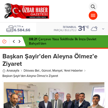
aohbet
islami
chat
omegla
türk
sohbet
31
cinsel
ALTIN
°C
İSTANBUL
6.584,66
sohbet
PARÇALI BULUTLU
dini
chat
08:21
Çerçeve Yasa Teklifinde İlk İmza Devlet
Bahçeli’den
Başkan Şayir’den Aleyna Ölmez’e
Ziyaret
Anasayfa
Dilovası Bel.
,
Güncel
,
Manşet
,
Yerel Haberler
Başkan Şayir’den Aleyna Ölmez’e Ziyaret