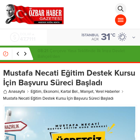
aohbet
islami
chat
omegla
türk
sohbet
31
cinsel
DOLAR
°C
İSTANBUL
47,7111
sohbet
AÇIK
dini
chat
08:21
Çerçeve Yasa Teklifinde İlk İmza Devlet
Bahçeli’den
Mustafa Necati Eğitim Destek Kursu
İçin Başvuru Süreci Başladı
Anasayfa
Eğitim
,
Ekonomi
,
Kartal Bel.
,
Manşet
,
Yerel Haberler
Mustafa Necati Eğitim Destek Kursu İçin Başvuru Süreci Başladı