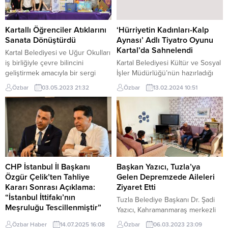
oluşturduğu ‘Renklerin İçinde’
Programa; Kocaeli Milletvekili
adlı karma serginin açılışı yapıldı.
Cemil Yaman,...
8-18 yaşöğrencilerinin
Kartallı Öğrenciler Atıklarını
‘Hürriyetin Kadınları-Kalp
eserlerinden oluşan karma sergi,
Sanata Dönüştürdü
Aynası’ Adlı Tiyatro Oyunu
Kartal Belediyesi Fuaye Alanı’nda
Kartal’da Sahnelendi
Kartal Belediyesi ve Uğur Okulları
düzenlenen
iş birliğiyle çevre bilincini
Kartal Belediyesi Kültür ve Sosyal
açılışlasanatseverlerle
geliştirmek amacıyla bir sergi
İşler Müdürlüğü’nün hazırladığı
buluştu.Akrilik boya tekniği
düzenlendi. Kartallı öğrencilerin
Şubat ayı kültür sanat etkinlikleri
kullanılarak...
Özbar
03.05.2023 21:32
Özbar
13.02.2024 10:51
çalışmalarından oluşan ‘Atıktan
kapsamında Uğur Mumcu Kültür
Sanata’ isimli sergi, Kartal
Merkezi’nde “Hürriyetin Kadınları-
Belediyesi’nin giriş katında
Kalp Aynası” adlı tiyatro oyunu
bulunan fuaye alanında açıldı.
sahnelendi. Ezgi Gürçay’ın yazıp
Kartal Belediyesi İklim Değişikliği
yönettiği ve oyuncu Sinem
ve Sıfır Atık Müdürlüğü’nün
Sağlam ile birlikte rol aldığı
düzenlediği etkinlikte, Uğur
“Hürriyetin Kadınları-Kalp Aynası”
Okulları’nda öğrenim gören
adlı tiyatro oyunu Kartallı
CHP İstanbul İl Başkanı
Başkan Yazıcı, Tuzla’ya
beşinci ve altıncı sınıf
seyircisinden tam not aldı. Uğur
Özgür Çelik’ten Tahliye
Gelen Depremzede Aileleri
öğrencilerinin çalışmaları...
Mumcu...
Kararı Sonrası Açıklama:
Ziyaret Etti
“İstanbul İttifakı’nın
Tuzla Belediye Başkanı Dr. Şadi
Meşruluğu Tescillenmiştir”
Yazıcı, Kahramanmaraş merkezli
Esenyurt Belediye Başkanı Prof.
meydana gelen ve 11 ili etkileyen
Özbar Haber
14.07.2025 16:08
Özbar
06.03.2023 23:09