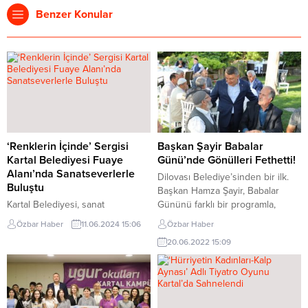
Benzer Konular
‘Renklerin İçinde’ Sergisi
Başkan Şayir Babalar
Kartal Belediyesi Fuaye
Günü’nde Gönülleri Fethetti!
Alanı’nda Sanatseverlerle
Dilovası Belediye’sinden bir ilk.
Buluştu
Başkan Hamza Şayir, Babalar
Kartal Belediyesi, sanat
Gününü farklı bir programla,
tutkunlarını ve sanata gönül
ilçede ki 70 yaş ve üstü babalar
Özbar Haber
11.06.2024 15:06
Özbar Haber
verenleri buluşturmaya devam
ile bir araya geldi. Dilovası’nda
20.06.2022 15:09
ediyor. Sanatçı DilekTuran’ın,
yaşayan 70 yaş üstü tüm babaları
Kartal Belediyesi kreş öğrencileri
düzenlenen programla bir araya
ve Hasan Seçkin’in kurduğu
getiren Dilovası Belediye Başkanı
Hasat Sanat
Hamza Şayir, tüm babaların
Atölyesiöğrencilerinin katılımı ile
“Babalar Gününü” kutladı.