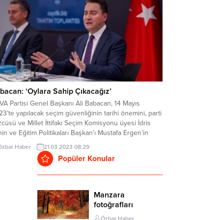
bacan: ‘Oylara Sahip Çıkacağız’
A Partisi Genel Başkanı Ali Babacan, 14 Mayıs
3’te yapılacak seçim güvenliğinin tarihi önemini, parti
cüsü ve Millet İttifakı Seçim Komisyonu üyesi İdris
in ve Eğitim Politikaları Başkan’ı Mustafa Ergen’in
ılımı ile DEVA Partisi Genel Merkezi’nde düzenlenen
Özbar Haber
21.03.2023 08:29
ın toplantısında değerlendirdi. Şeffaf ve demokratik
Popüler Konular
 seçim sürecini takip etmek amacıyla
ulan saydık.biz isimli sitenin tanıtımını...
Manzara
fotoğrafları
Özbar Haber