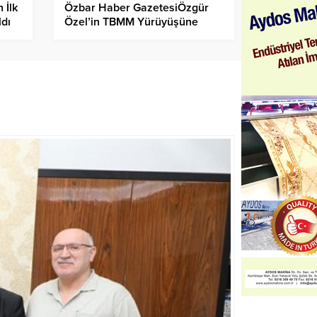
 İlk
Özbar Haber GazetesiÖzgür
ldı
Özel’in TBMM Yürüyüşüne
Başsavcılıktan Soruşturma!