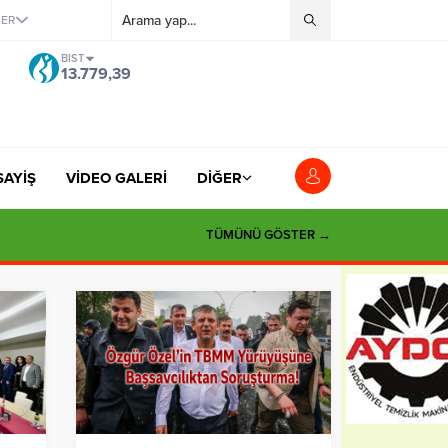
ĞER
BIST
13.779,39
SAYİŞ
VİDEO GALERİ
DİĞER
TÜMÜNÜ GÖSTER →