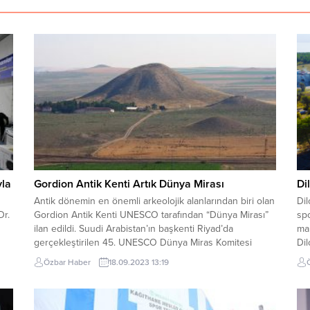
yla
Gordion Antik Kenti Artık Dünya Mirası
Di
Antik dönemin en önemli arkeolojik alanlarından biri olan
Dil
Dr.
Gordion Antik Kenti UNESCO tarafından “Dünya Mirası”
spo
ilan edildi. Suudi Arabistan’ın başkenti Riyad’da
mah
gerçekleştirilen 45. UNESCO Dünya Miras Komitesi
Dil
toplantısında bugün alınan kararla Gordion artık bir
kaz
Özbar Haber
18.09.2023 13:19
,
dünya mirası olarak korunacak. Kültür ve Turizm Bakanı
ge
e
Mehmet Nuri Ersoy’un sosyal medya hesaplarından
de
duyurduğu bu...