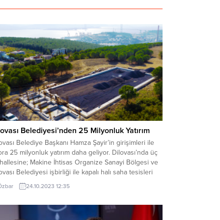
lovası Belediyesi’nden 25 Milyonluk Yatırım
ovası Belediye Başkanı Hamza Şayir’in girişimleri ile
ra 25 milyonluk yatırım daha geliyor. Dilovası’nda üç
allesine; Makine İhtisas Organize Sanayi Bölgesi ve
ovası Belediyesi işbirliği ile kapalı halı saha tesisleri
andırılacak. Dilovası Belediye Başkanı Hamza Şayir’in
Özbar
24.10.2023 12:35
nçlere ve spora verdiği destek her geçen gün artarak
vam ediyor. Göreve başladığı günden...