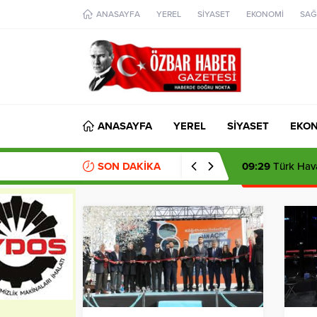
aohbet
ANASAYFA
YEREL
SİYASET
EKONOMİ
SAĞ
islami
chat
omegla
türk
sohbet
cinsel
sohbet
dini
chat
ANASAYFA
YEREL
SİYASET
EKO
SON DAKİKA
09:29
Türk Hava