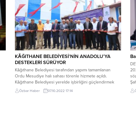
KÂĞITHANE BELEDİYESİ’NİN ANADOLU’YA
Ba
DESTEKLERİ SÜRÜYOR
DEV
Kâğıthane Belediyesi tarafından yapımı tamamlanan
202
Ordu Mesudiye halı sahası törenle hizmete açıldı.
söz
Kâğıthane Belediyesi yerelde işbirliğini güçlendirmek
Şah
adına Anadolu şehirleriyle ortak projeler üretmeye
kat
Özbar Haber
07.10.2022 17:14
,
devam ediyor. Kâğıthane’nin kardeş ilçesi Ordu
bas
Mesudiye’ye Kâğıthane Belediyesi tarafından halı saha
bir
yapıldı. Suni çim halıdan yapılan 24×45 metre ölçülerinde
kur
halı saha; her mevsim kullanılabilmesi için etrafı...