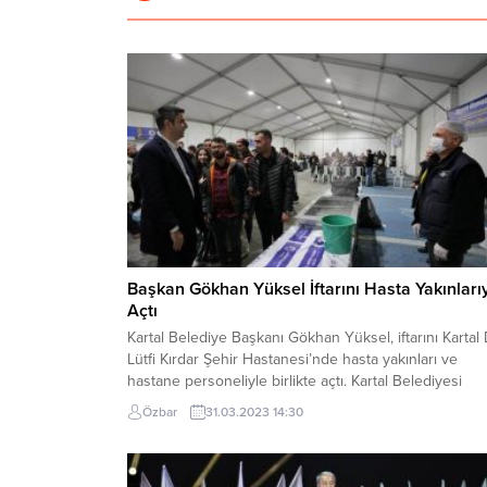
Başkan Gökhan Yüksel İftarını Hasta Yakınları
Açtı
Kartal Belediye Başkanı Gökhan Yüksel, iftarını Kartal 
Lütfi Kırdar Şehir Hastanesi’nde hasta yakınları ve
hastane personeliyle birlikte açtı. Kartal Belediyesi
tarafından kurulan iftar çadırında hazırlanan sofraya
Özbar
31.03.2023 14:30
misafir olan Başkan Yüksel, vatandaşlarla sohbet edip
hayırlı iftarlar diledi. Ramazan ayının gelmesiyle birlikt
Kartal’da kurulan iftar çadırının yanı sıra Hatay’da da