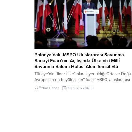
iftar...
Polonya’daki MSPO Uluslararası Savunma
Sanayi Fuarı’nın Açılışında Ülkemizi Millî
Savunma Bakanı Hulusi Akar Temsil Etti
Türkiye’nin “lider ülke” olarak yer aldığı Orta ve Doğu
Avrupa’nın en büyük askerî fuarı “MSPO Uluslararası
Savunma Sanayi Fuarı” düzenlenen törenle açıldı.
Özbar Haber
09.09.2022 14:33
Türkiye’nin Bakan Akar tarafından temsil edildiği tören
Polonya askerî bandosu tarafından İstiklal Marşı ve
Polonya millî marşının çalınması ile başladı. Törende
konuşan Bakan Akar, özellikle dost ve müttefikler...