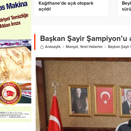
Kağıthane’de açık otopark
Beyl
açıldı!
sürü
Başkan Şayir Şampiyon’u a
Anasayfa
Manşet
,
Yerel Haberler
Başkan Şayir 