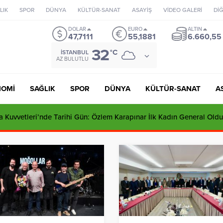
LIK
SPOR
DÜNYA
KÜLTÜR-SANAT
ASAYİŞ
VİDEO GALERİ
Dİ
DOLAR
EURO
ALTIN
47,7111
55,1881
6.660,55
32
°C
İSTANBUL
AZ BULUTLU
NOMİ
SAĞLIK
SPOR
DÜNYA
KÜLTÜR-SANAT
A
 Kuvvetleri’nde Tarihi Gün: Özlem Karapınar İlk Kadın General Oldu