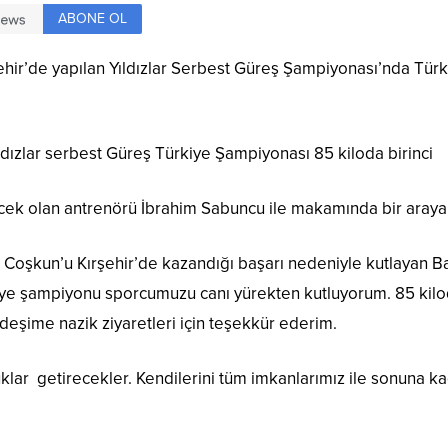
ABONE OL
ehir’de yapılan Yıldızlar Serbest Güreş Şampiyonası’nda Tü
ıldızlar serbest Güreş Türkiye Şampiyonası 85 kiloda birinci
cek olan antrenörü İbrahim Sabuncu ile makamında bir araya
Coşkun’u Kırşehir’de kazandığı başarı nedeniyle kutlayan Baş
ürkiye şampiyonu sporcumuzu canı yürekten kutluyorum. 85 ki
eşime nazik ziyaretleri için teşekkür ederim.
nluklar getirecekler. Kendilerini tüm imkanlarımız ile sonu