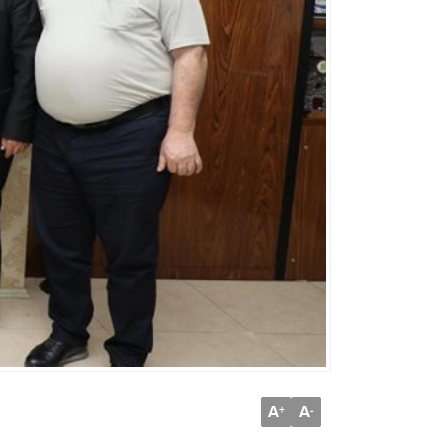
A
A
+
-