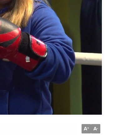
A
A
+
-