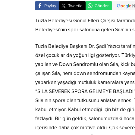
Paylaş
Tweetle
Gönder
Tuzla Belediyesi Gönül Elleri Çarşısı tarafınd
Belediyesi’nin spor salonuna gelen Sıla’nın 
Tuzla Belediye Başkanı Dr. Şadi Yazıcı taraf
özel çocuklar da yoğun ilgi gösteriyor. Türkiy
yapılan ve Down Sendromlu olan Sıla, kick b
çalışan Sıla, hem down sendromundan kaynakl
yaparken yaşadığı mutluluk kameralara yansı
“SILA SEVEREK SPORA GELMEYE BAŞLADI
Sıla’nın spora olan tutkusunu anlatan annesi
kabul etmiyor. Kabul etmediği için biz de gi
fazlaydı. Bir gün geldik, salonumuzdaki hocamı
içerisinde daha çok motive oldu. Çok severek 