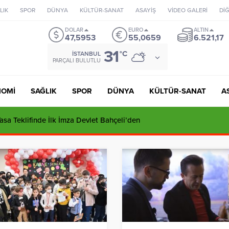
LIK
SPOR
DÜNYA
KÜLTÜR-SANAT
ASAYİŞ
VİDEO GALERİ
Dİ
DOLAR
EURO
ALTIN
47,5953
55,0659
6.521,17
31
°C
İSTANBUL
PARÇALI BULUTLU
NOMİ
SAĞLIK
SPOR
DÜNYA
KÜLTÜR-SANAT
A
sa Teklifinde İlk İmza Devlet Bahçeli’den