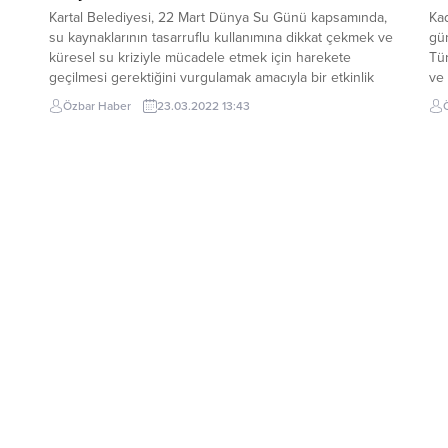
Kartal Belediyesi, 22 Mart Dünya Su Günü kapsamında,
Kad
su kaynaklarının tasarruflu kullanımına dikkat çekmek ve
gü
küresel su kriziyle mücadele etmek için harekete
Tür
geçilmesi gerektiğini vurgulamak amacıyla bir etkinlik
ve 
ü iş
düzenledi. Kartal Belediyesi Çevre Koruma ve Kontrol
ko
Özbar Haber
23.03.2022 13:43
Müdürlüğü tarafından düzenlenen etkinlikte, Doğu
fes
Karadeniz bölgesinde kurulması planlanan hidroelektrik
tar
santrallerine (HES) karşı yöre halkının...
kap