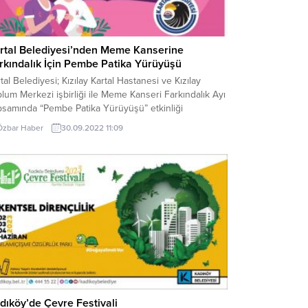
rtal Belediyesi’nden Meme Kanserine
rkındalık İçin Pembe Patika Yürüyüşü
tal Belediyesi; Kızılay Kartal Hastanesi ve Kızılay
lum Merkezi işbirliği ile Meme Kanseri Farkındalık Ayı
psamında “Pembe Patika Yürüyüşü” etkinliği
enliyor. 1-31 Ekim Meme Kanseri Farkındalık Ayı
Özbar Haber
30.09.2022 11:09
ayısıyla yapılacak etkinlikte erken teşhis ve tedavinin
mine dikkat çekilecek. Kartal Belediyesi Sağlık İşleri
ürlüğü tarafından organize edilen etkinlik, 8 Ekim
artesi günü...
dıköy’de Çevre Festivali