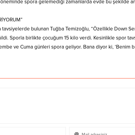
i döneminde spora gelemediği zamanlarda evde bu şekilde an
RİYORUM”
 tavsiyelerde bulunan Tuğba Temizoğlu, “Özellikle Down Sen
ldi. Sporla birlikte çocuğum 15 kilo verdi. Kesinlikle spor t
rşembe ve Cuma günleri spora geliyor. Bana diyor ki, ‘Benim 