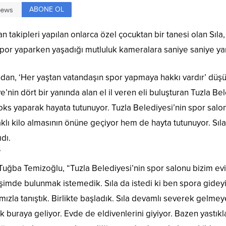
ABONE OL
an takipleri yapılan onlarca özel çocuktan bir tanesi olan Sıla,
spor yaparken yaşadığı mutluluk kameralara saniye saniye yan
ından, ‘Her yaştan vatandaşın spor yapmaya hakkı vardır’ düşü
e’nin dört bir yanında alan el il veren eli buluşturan Tuzla Bel
oks yaparak hayata tutunuyor. Tuzla Belediyesi’nin spor salo
ı kilo almasının önüne geçiyor hem de hayta tutunuyor. Sıla
dı.
”
 Tuğba Temizoğlu, “Tuzla Belediyesi’nin spor salonu bizim evi
rişimde bulunmak istemedik. Sıla da istedi ki ben spora gidey
zla tanıştık. Birlikte başladık. Sıla devamlı severek gelmeye 
buraya geliyor. Evde de eldivenlerini giyiyor. Bazen yastıkla