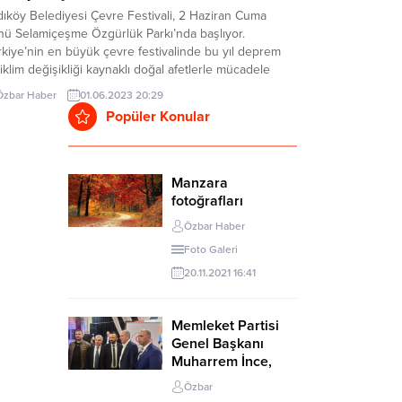
ıköy Belediyesi Çevre Festivali, 2 Haziran Cuma
nü Selamiçeşme Özgürlük Parkı’nda başlıyor.
kiye’nin en büyük çevre festivalinde bu yıl deprem
iklim değişikliği kaynaklı doğal afetlerle mücadele
nuşulacak. Türkiye’nin en kapsamlı ve en büyük çevre
Özbar Haber
01.06.2023 20:29
tivali Kadıköy’de başlıyor. Kadıköy Belediyesi
Popüler Konular
afından her yıl Dünya Çevre Günü etkinlikleri
samında gerçekleştirilen Kadıköy...
Manzara
fotoğrafları
Özbar Haber
Foto Galeri
20.11.2021 16:41
Memleket Partisi
Genel Başkanı
Muharrem İnce,
İstanbul Anadolu
Özbar
Yakası Doğu ve