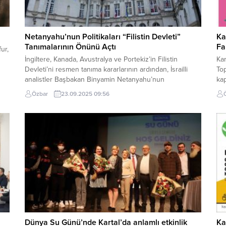
Netanyahu’nun Politikaları “Filistin Devleti”
Ka
Tanımalarının Önünü Açtı
Fa
ur,
İngiltere, Kanada, Avustralya ve Portekiz’in Filistin
Kar
Devleti’ni resmen tanıma kararlarının ardından, İsrailli
Top
analistler Başbakan Binyamin Netanyahu’nun
ka
politikalarının uluslararası arenada “diplomatik tsunami”
düz
Özbar
23.09.2025 09:56
etkisi yarattığını belirtti. Walla internet sitesinden Nir
dol
e
Kipni, “Günaydın Filistin” başlıklı yazısında, son
öne
tanımaların İsrail’in uluslararası yalnızlığını
Müd
derinleştirdiğini ifade ederken; Yedioth Ahronoth
Cum
gazetesinden Limor Livnat, “Netanyahu Filistin Devleti’ni
böyle...
Dünya Su Günü’nde Kartal’da anlamlı etkinlik
Ka