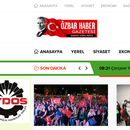
aohbet
ANASAYFA
YEREL
SİYASET
EKONOMİ
SAĞ
islami
chat
omegla
türk
sohbet
cinsel
sohbet
dini
chat
ANASAYFA
YEREL
SİYASET
EKO
SON DAKİKA
08:21
Çerçeve Ya