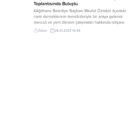
Toplantısında Buluştu
Kâğıthane Belediye Başkanı Mevlüt Öztekin ilçedeki
cami derneklerinin temsilcileriyle bir araya gelerek
mevcut ve yeni dönem çalışmaları hakkında istişare
toplantısı yaptı. Kâğıthane Belediyesi ve İlçe Müftülüğ
Özbar
28.01.2023 16:48
birliği ile ilçedeki cami derneklerinin temsilcilerinin
katıldığı bir istişare toplantısı düzenlendi. Kâğıthane
Belediye Başkanı Mevlüt Öztekin’in ev sahipliğinde
Nurtepe Sosyal Tesisi’nde gerçekleşen toplantıya...