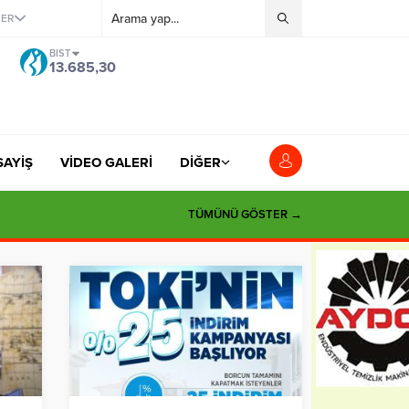
ĞER
BIST
13.685,30
SAYİŞ
VİDEO GALERİ
DİĞER
TÜMÜNÜ GÖSTER →