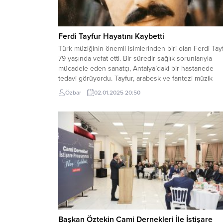
Ferdi Tayfur Hayatını Kaybetti
Türk müziğinin önemli isimlerinden biri olan Ferdi Tayf
79 yaşında vefat etti. Bir süredir sağlık sorunlarıyla
mücadele eden sanatçı, Antalya’daki bir hastanede
tedavi görüyordu. Tayfur, arabesk ve fantezi müzik
türlerinde kazandırdığı unutulmaz eserlerle Türk
Özbar
02.01.2025 20:50
müziğine büyük katkılarda bulundu. 15 Kasım 1945’te
Adana’da dünyaya gelen Ferdi Tayfur, müzik kariyerin
1960’lı yıllarda...
Başkan Öztekin Cami Dernekleri İle İstişare