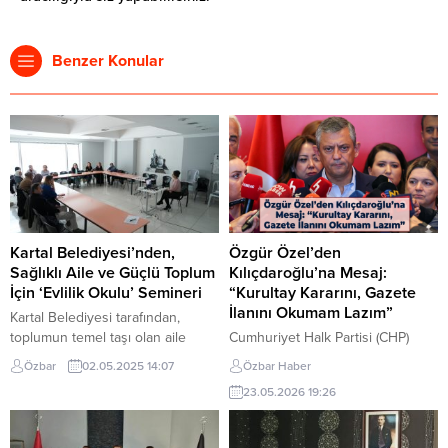
Benzer Konular
Kartal Belediyesi’nden,
Özgür Özel’den
Sağlıklı Aile ve Güçlü Toplum
Kılıçdaroğlu’na Mesaj:
İçin ‘Evlilik Okulu’ Semineri
“Kurultay Kararını, Gazete
İlanını Okumam Lazım”
Kartal Belediyesi tarafından,
toplumun temel taşı olan aile
Cumhuriyet Halk Partisi (CHP)
kurumunu daha sağlam temeller
Genel Başkanı Özgür Özel, parti
Özbar
02.05.2025 14:07
Özbar Haber
üzerine inşa etmek amacıyla
içindeki hukuki tartışmalar ve
23.05.2026 19:26
hayata geçirilen “Evlilik Okulu”
“butlan” kararı üzerine toplanan
seminerlerine devam ediyor. Son
kapalı grup toplantısında 110
olarak Kartal Belediyesi Sahil
milletvekilinin desteğiyle yeniden