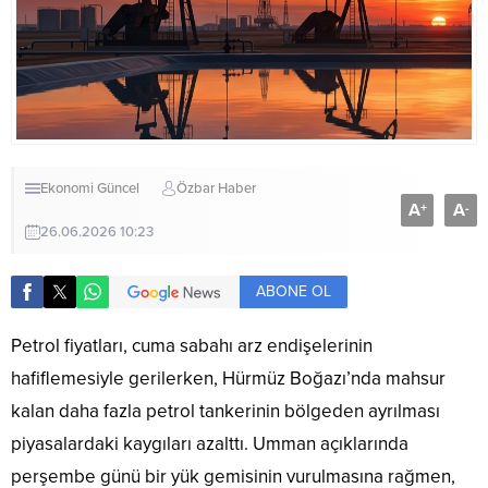
Ekonomi
Güncel
Özbar Haber
A
A
+
-
26.06.2026 10:23
ABONE OL
Petrol fiyatları, cuma sabahı arz endişelerinin
hafiflemesiyle gerilerken, Hürmüz Boğazı’nda mahsur
kalan daha fazla petrol tankerinin bölgeden ayrılması
piyasalardaki kaygıları azalttı. Umman açıklarında
perşembe günü bir yük gemisinin vurulmasına rağmen,