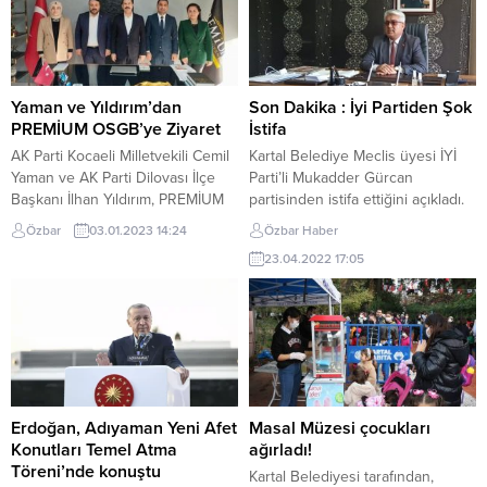
Hizmet Binası’nda gerçekleştirilen
Grup Başkanlığı’na seçildi. Özel,
seminerde katılımcılar, mutlu bir
Kemal Kılıçdaroğlu ile görüşme
yuvanın temel taşlarını
şartı olarak olağanüstü kurultay
uzmanlardan dinlerken, hem de
kararının resmiyet kazanması
keyifli bir öğrenme süreci yaşadı.
gerektiğini vurguladı. Cumhuriyet
Yaman ve Yıldırım’dan
Son Dakika : İyi Partiden Şok
Seminerde, sağlıklı bir...
Halk Partisi (CHP) Grup Başkanlığı
PREMİUM OSGB’ye Ziyaret
İstifa
seçimi, parti içi...
AK Parti Kocaeli Milletvekili Cemil
Kartal Belediye Meclis üyesi İYİ
Yaman ve AK Parti Dilovası İlçe
Parti’li Mukadder Gürcan
Başkanı İlhan Yıldırım, PREMİUM
partisinden istifa ettiğini açıkladı.
İş Sağlığı ve Güvenliği’ni ziyaret
Kartal’da bulunan ofisinde
Özbar
03.01.2023 14:24
Özbar Haber
etti. Dilovası Ağrılılar Derneği
gazetecilere açıklamalarda
23.04.2022 17:05
Başkanı Şeif Bozkurt ve iş kadını
bulunan Mukadder Gürcan,
Nur Banu Yılmaz’ın sahipliğini
kurucusu olduğu İYİ Parti’den
yaptığı PREMİUM İş Sağlığı ve
ayrıldığını, bağımsız olarak Meclis
Güvenliği firması bugün önemli
üyeliği görevini sürdürmeye
konuklarını misafir etti. Gebze
devam edeceğini ifade etti.
Gaziler Mahallesi Issıkgöl...
Mukadder Gürcan istifa nedenini
ise kendisine mobbing
uygulanması olduğunu belirtirken,
Erdoğan, Adıyaman Yeni Afet
Masal Müzesi çocukları
İl Başkanlığının kendisi üzerine
Konutları Temel Atma
ağırladı!
baskılar...
Töreni’nde konuştu
Kartal Belediyesi tarafından,