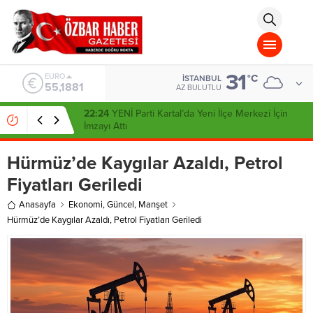
aohbet
islami
chat
omegla
türk
sohbet
31
cinsel
ALTIN
°C
İSTANBUL
6.660,55
sohbet
AZ BULUTLU
dini
chat
09:29
Türk Hava Kuvvetleri’nde Tarihi Gün: Özlem
Karapınar İlk Kadın General Oldu
Hürmüz’de Kaygılar Azaldı, Petrol
Fiyatları Geriledi
Anasayfa
Ekonomi
,
Güncel
,
Manşet
Hürmüz’de Kaygılar Azaldı, Petrol Fiyatları Geriledi