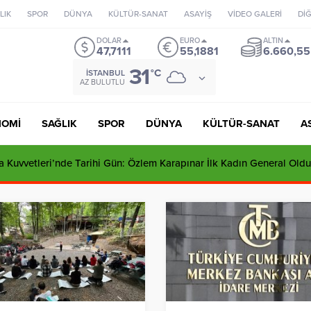
LIK
SPOR
DÜNYA
KÜLTÜR-SANAT
ASAYİŞ
VİDEO GALERİ
Dİ
DOLAR
EURO
ALTIN
47,7111
55,1881
6.660,55
31
°C
İSTANBUL
AZ BULUTLU
NOMİ
SAĞLIK
SPOR
DÜNYA
KÜLTÜR-SANAT
A
 Kuvvetleri’nde Tarihi Gün: Özlem Karapınar İlk Kadın General Oldu