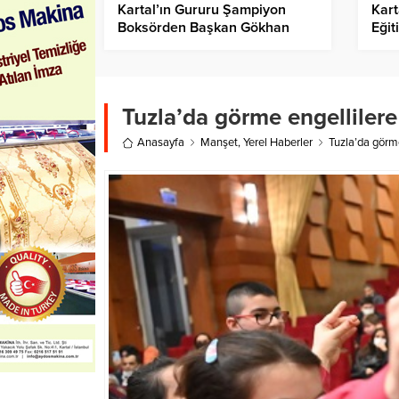
Kartal’ın Gururu Şampiyon
Kart
Boksörden Başkan Gökhan
Eğit
Yüksel’e Ziyaret
Dev
Tuzla’da görme engellilere 
Anasayfa
Manşet
,
Yerel Haberler
Tuzla’da görme