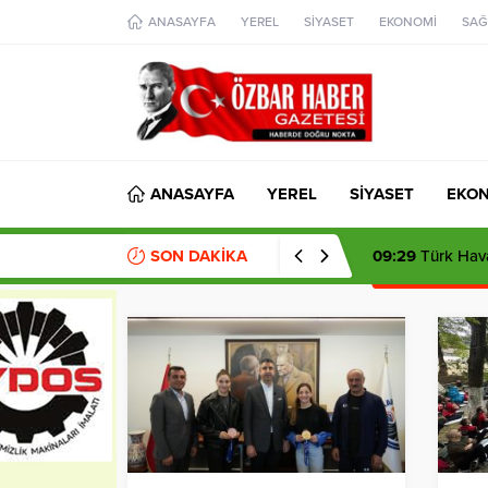
aohbet
ANASAYFA
YEREL
SİYASET
EKONOMİ
SAĞ
islami
chat
omegla
türk
sohbet
cinsel
sohbet
dini
chat
ANASAYFA
YEREL
SİYASET
EKO
SON DAKİKA
09:29
Türk Hava