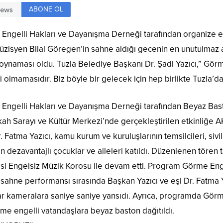
ABONE OL
la Engelli Hakları ve Dayanışma Derneği tarafından organize 
üzisyen Bilal Göregen’in sahne aldığı gecenin en unutulmaz an
ı oynaması oldu. Tuzla Belediye Başkanı Dr. Şadi Yazıcı,” Gör
i olmamasıdır. Biz böyle bir gelecek için hep birlikte Tuzla’d
la Engelli Hakları ve Dayanışma Derneği tarafından Beyaz Ba
ah Sarayı ve Kültür Merkezi’nde gerçekleştirilen etkinliğe AK
 Fatma Yazıcı, kamu kurum ve kuruluşlarının temsilcileri, sivil 
ılan dezavantajlı çocuklar ve aileleri katıldı. Düzenlenen tör
iyesi Engelsiz Müzik Korosu ile devam etti. Program Görme En
ahne performansı sırasında Başkan Yazıcı ve eşi Dr. Fatma Yaz
nlar kameralara saniye saniye yansıdı. Ayrıca, programda Gö
rme engelli vatandaşlara beyaz baston dağıtıldı.