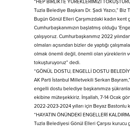
“HEP BİRLİKTE YÜREKLERİMİZİ TOKUŞTU
Tuzla Belediye Başkanı Dr. Şadi Yazıcı,” Biz 
Bugün Gönül Elleri Çarşımızdaki kadın kent g
Cumhurbaşkanımızın başlatmış olduğu ‘Engelsi
çalışıyoruz. Cumhurbaşkanımız 2022 yılından i
olmaları açısından bizler de yaptığı çalışmala
olmak önemli değil, önemli olan yüreklerin ve
tokuşturuyoruz” dedi.
“GÖNÜL DOSTU, ENGELLİ DOSTU BELEDİ
AK Parti İstanbul Milletvekili Serkan Bayram
engelli dostu belediye başkanımıza şükranları
ekibine müteşekkiriz. İnşallah, 7-14 Ocak gön
2022-2023-2024 yılları için Beyaz Bastonlu ka
“HAYATIN ÖNÜNDEKİ ENGELLERİ KALDIRMA
Tuzla Belediyesi Gönül Elleri Çarşısı kurucu