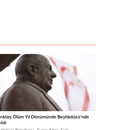
nktaş Ölüm Yıl Dönümünde Beylikdüzü’nde
ıldı
ylikdüzü Belediyesi, Kuzey Kıbrıs Türk