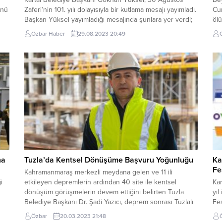
ünü
Zaferi’nin 101. yılı dolayısıyla bir kutlama mesajı yayımladı.
Cu
Başkan Yüksel yayımladığı mesajında şunlara yer verdi;
öl
yl
“Değerli komşularım, Milletimizin bağımsızlık uğruna
Ra
Özbar Haber
29.08.2023 20:49
verdiği büyük mücadele, 26 Ağustos 1922’de Afyon
Be
Kocatepe’de başlayan Büyük Taarruz ve 30 Ağustos
Den
...
1922’de Gazi Mustafa Kemal Atatürk’ün bizzat yönettiği
ana
Başkumandanlık Meydan...
sor
na
Tuzla’da Kentsel Dönüşüme Başvuru Yoğunluğu
Ka
Fe
Kahramanmaraş merkezli meydana gelen ve 11 ili
i
etkileyen depremlerin ardından 40 site ile kentsel
Kar
dönüşüm görüşmelerin devem ettiğini belirten Tuzla
yıl
Belediye Başkanı Dr. Şadi Yazıcı, deprem sonrası Tuzlalı
Fes
vatandaşların kentsel dönüşüm çalışmalarına yoğun ilgi
Yük
Özbar
20.03.2023 21:48
gösterdiğini belirterek, “Deprem sonrasında önceden
faa