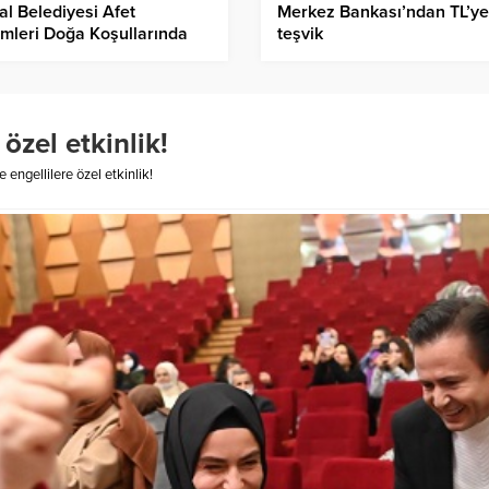
al Belediyesi Afet
Merkez Bankası’ndan TL’ye
imleri Doğa Koşullarında
teşvik
am Ediyor
özel etkinlik!
 engellilere özel etkinlik!