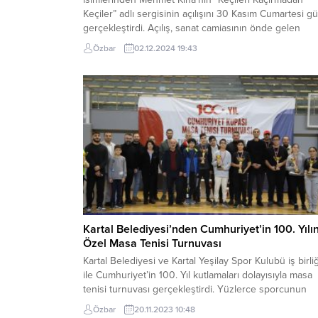
Keçiler” adlı sergisinin açılışını 30 Kasım Cumartesi g
gerçekleştirdi. Açılış, sanat camiasının önde gelen
isimlerinin ve sanatseverlerin katılımıyla yapıldı. Kokte
Özbar
02.12.2024 19:43
eşliğinde gerçekleşen etkinlikte, katılımcılar Kına’nın
eserlerini büyük bir ilgiyle inceledi ve sergiye olan
ilgilerini gösterdi. Sanatçı Mehmet Kına, sergi hakkında
Kartal Belediyesi’nden Cumhuriyet’in 100. Yılı
Özel Masa Tenisi Turnuvası
Kartal Belediyesi ve Kartal Yeşilay Spor Kulubü iş birliğ
ile Cumhuriyet’in 100. Yıl kutlamaları dolayısıyla masa
tenisi turnuvası gerçekleştirdi. Yüzlerce sporcunun
katıldığı turnuva heyecan dolu anlara sahne oldu.
Özbar
20.11.2023 10:48
İstanbul Büyükşehir Belediyesi Hasan Doğan Spor