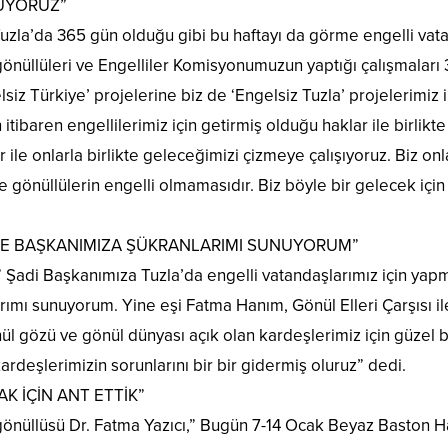
RUYORUZ”
Tuzla’da 365 gün olduğu gibi bu haftayı da görme engelli vatan
önüllüleri ve Engelliler Komisyonumuzun yaptığı çalışmaları 
z Türkiye’ projelerine biz de ‘Engelsiz Tuzla’ projelerimiz 
tibaren engellilerimiz için getirmiş olduğu haklar ile birlikt
r ile onlarla birlikte geleceğimizi çizmeye çalışıyoruz. Biz on
 gönüllülerin engelli olmamasıdır. Biz böyle bir gelecek için 
YE BAŞKANIMIZA ŞÜKRANLARIMI SUNUYORUM”
,” Şadi Başkanımıza Tuzla’da engelli vatandaşlarımız için yap
mı sunuyorum. Yine eşi Fatma Hanım, Gönül Elleri Çarşısı ile 
ül gözü ve gönül dünyası açık olan kardeşlerimiz için güzel bi
rdeşlerimizin sorunlarını bir bir gidermiş oluruz” dedi.
K İÇİN ANT ETTİK”
 gönüllüsü Dr. Fatma Yazıcı,” Bugün 7-14 Ocak Beyaz Baston Ha