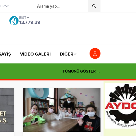
ĞER
BIST
13.779,39
SAYİŞ
VİDEO GALERİ
DİĞER
TÜMÜNÜ GÖSTER →