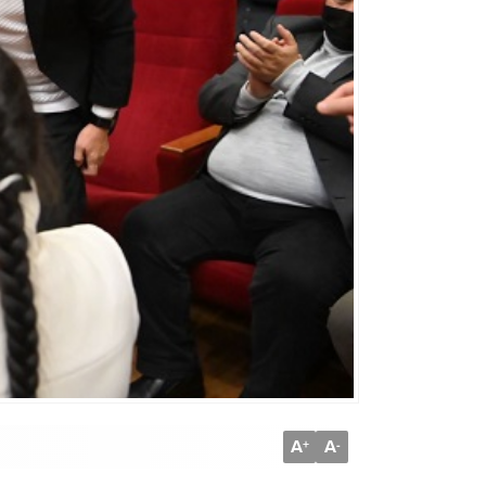
A
A
+
-