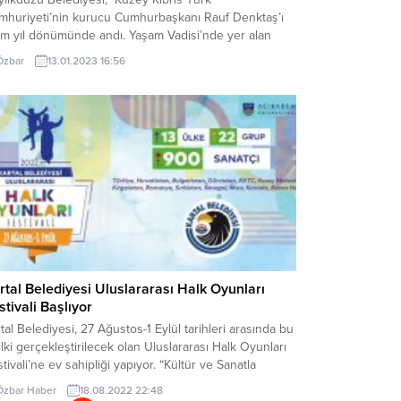
mhuriyeti’nin kurucu Cumhurbaşkanı Rauf Denktaş’ı
üm yıl dönümünde andı. Yaşam Vadisi’nde yer alan
uf Denktaş Anıtı’nda gerçekleşen törende konuşan
Özbar
13.01.2023 16:56
ylikdüzü Belediye Başkan Vekili Serdal Mumcu, “Rauf
ktaş, Kıbrıs halkının kahramanıdır. Türkiye’de,
vatanda belki de en farklı duyguyu yaşayan, en farklı
umluluğu taşıyan biz dostlarınız olarak,...
rtal Belediyesi Uluslararası Halk Oyunları
stivali Başlıyor
tal Belediyesi, 27 Ağustos-1 Eylül tarihleri arasında bu
 ilki gerçekleştirilecek olan Uluslararası Halk Oyunları
tivali’ne ev sahipliği yapıyor. “Kültür ve Sanatla
selen Kartal” söylemi ile ilçedeki kültür sanat
Özbar Haber
18.08.2022 22:48
liyetlerini artıran Kartal Belediyesi, Kartallı komşulara