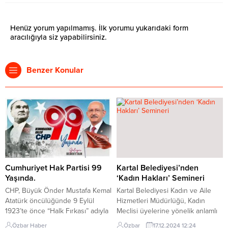
Henüz yorum yapılmamış. İlk yorumu yukarıdaki form
aracılığıyla siz yapabilirsiniz.
Benzer Konular
Cumhuriyet Hak Partisi 99
Kartal Belediyesi’nden
Yaşında.
‘Kadın Hakları’ Semineri
CHP, Büyük Önder Mustafa Kemal
Kartal Belediyesi Kadın ve Aile
Atatürk öncülüğünde 9 Eylül
Hizmetleri Müdürlüğü, Kadın
1923’te önce “Halk Fırkası” adıyla
Meclisi üyelerine yönelik anlamlı
kurulmuştur. 1924 yılında
biretkinliğe imza attı. ‘Kadın
Özbar Haber
Özbar
17.12.2024 12:24