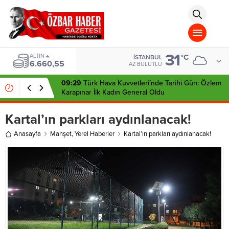
aohbet
islami
chat
omegla
türk
sohbet
31
cinsel
ALTIN
°C
İSTANBUL
6.660,55
sohbet
AZ BULUTLU
dini
chat
09:29
Türk Hava Kuvvetleri’nde Tarihi Gün: Özlem
Karapınar İlk Kadın General Oldu
Kartal’ın parkları aydınlanacak!
Anasayfa
Manşet
,
Yerel Haberler
Kartal’ın parkları aydınlanacak!