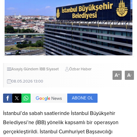
Asayiş
Gündem
İBB
Siyaset
Özbar Haber
A
A
+
-
08.05.2026 13:00
ABONE OL
İstanbul’da sabah saatlerinde İstanbul Büyükşehir
Belediyesi’ne (İBB) yönelik kapsamlı bir operasyon
gerçekleştirildi. İstanbul Cumhuriyet Başsavcılığı