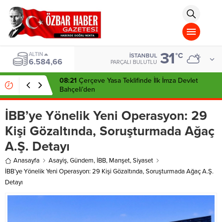
aohbet
islami
chat
omegla
türk
sohbet
31
cinsel
ALTIN
°C
İSTANBUL
6.584,66
sohbet
PARÇALI BULUTLU
dini
chat
08:21
Çerçeve Yasa Teklifinde İlk İmza Devlet
Bahçeli’den
İBB’ye Yönelik Yeni Operasyon: 29
Kişi Gözaltında, Soruşturmada Ağaç
A.Ş. Detayı
Anasayfa
Asayiş
,
Gündem
,
İBB
,
Manşet
,
Siyaset
İBB’ye Yönelik Yeni Operasyon: 29 Kişi Gözaltında, Soruşturmada Ağaç A.Ş.
Detayı