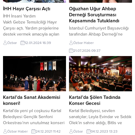
İHH Hayır Çarşısı Açtı
Oğuzhan Uğur Ahbap
Derneği Soruşturması
İHH İnsani Yardım
Kapsamında Tutuklandı
Vakfı Gebze Temsilciliği Hayır
Çarşısı açtı. Yardım projelerine
İstanbul Cumhuriyet Başsavcılığı
destek vermek amacıyla açılan
tarafından Ahbap Derneği’ne
Hayır Çarşısı sürekli açık olacak.
yönelik yürütülen soruşturma
Özbar
12.01.2024 16:39
Özbar Haber
Yardım projelerine katkı sunmak
kapsamında gözaltına alınan
21.07.2026 09:37
için, çeyizlik, el emekleri, örgü,
Babala TV’nin kurucusu Oğuzhan
tezhip çalışması gibi ürünlerin
Uğur’un da aralarında bulunduğu
olacağı Hayır Çarşısı Gebze Hacı
9 kişi tutuklandı. Soruşturma
Halil Mahallesi Yazı Caddesinde
kapsamında gözaltına alınan
faaliyete açıldı. Açılışa Gebze
şüpheliler, emniyetteki
Belediye Başkan Zinnur
işlemlerinin tamamlanmasının
Büyükgöz, İHH Gebze...
ardından İstanbul Adliyesi’ne
sevk edildi. Savcılık sorgularının
Kartal’da Sanat Akademisi
Kartal’da Şölen Tadında
ardından Oğuzhan Uğur ile
konseri!
Konser Gecesi
birlikte 9 şüpheli, “hizmet
Kartal’da yeni yıl coşkusu Kartal
Kartal Belediyesi, sevilen
nedeniyle güveni kötüye
Belediyesi Gençlik Senfoni
sanatçılar; Leyla Evindar ve Sıddık
kullanma”...
Orkestrası’nın unutulmaz konseri
Olek’in sahne aldığı, Bitlis ve
ile doruğa çıktı. Kartal Belediyesi
Diyarbakır yöresinin folklor
Özbar Haber
24.12.2021 11:42
Özbar
04.12.2023 13:23
Sanat Akademisi bünyesinde
gösterilerinin gerçekleştiği, şölen