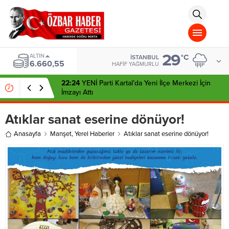
aohbet
islami
chat
omegla
türk
sohbet
29
cinsel
ALTIN
°C
İSTANBUL
6.660,55
sohbet
HAFIF YAĞMURLU
dini
chat
22:24
YENİ Parti Kartal’da Yeni İlçe Merkezi İçin
İmzayı Attı
Atıklar sanat eserine dönüyor!
Anasayfa
Manşet
,
Yerel Haberler
Atıklar sanat eserine dönüyor!