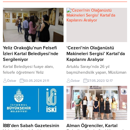
Yeliz Orakoğlu’nun Felsefi
‘Cezeri’nin Olağanüstü
İzleri Kartal Belediyesi’nde
Makineleri Sergisi’ Kartal’da
Sergileniyor
Kapılarını Aralıyor
Kartal Belediyesi fuaye alanı,
Artuklu Sarayı’nda 26 yıl
felsefe öğretmeni Yeliz
başmühendislik yapan, Müslüman
Orakoğlu’nun “Tabula Rasa
bilim insanı El Cezeri’nin başlıca
Özbar
03.05.2024 21:11
Özbar
27.05.2023 12:17
Yakma” isimli resim sergisine ev
makinelerinin yer aldığı
sahipliği yapıyor. Sanatçının; ikinci
‘Cezeri’nin Olağanüstü Makineleri
kişisel sergisi olan ve 17. yüzyıl
Sergisi’, Haziran ayında Kartal,
filozofu John Locke’un “Tabula
Organik Çadırı’nda tüm
Rasa” (boş levha) kavramından
İstanbullular ve meraklıları ile
esinlenerek belirlediği serginin
buluşuyor. İstanbul Cezeri Müzesi
açılışı, sanatseverlerin ilgisi
tarafından üretilen, Kartal
eşliğinde gerçekleşti. Kartal
Belediyesi ev sahipliğinde
İBB’den Sabah Gazetesinin
Alman Öğrenciler, Kartal