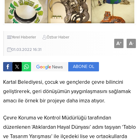
Yerel Haberler
Özbar Haber
A
A
+
-
01.03.2022 16:31
ABONE OL
Kartal Belediyesi, çocuk ve gençlerde çevre bilincini
geliştirerek, geri dönüşümün yaygınlaşmasını sağlamak
amacı ile örnek bir projeye daha imza atıyor.
Çevre Koruma ve Kontrol Müdürlüğü tarafından
düzenlenen ‘Atıklardan Hayal Dünyası’ adını taşıyan ‘Tablo
ve Tasarım Yarışması’ ile ilçedeki lise ve ortaokullarda