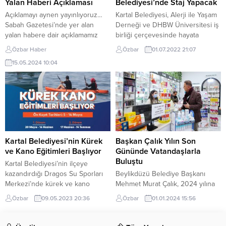
Belediye Başkanı Gökhan
düzenlenen sergide Cezeri’nin
Yalan Haberi Açıklaması
Belediyesi’nde Staj Yapacak
Yüksel’i temsilen sergiye katılarak
makinelerinden oluşan bir
Açıklamayı aynen yayınlıyoruz…
Kartal Belediyesi, Alerji ile Yaşam
sanatçı...
koleksiyon yer alıyor. Müslüman
Sabah Gazetesi’nde yer alan
Derneği ve DHBW Üniversitesi iş
bilim...
yalan habere dair açıklamamız
birliği çerçevesinde hayata
şöyledir: “Başakşehir ilçemizde
geçirilen proje ile Almanya’dan
Özbar Haber
Özbar
01.07.2022 21:07
yaşanan elim olayla ilgili, İBB’nin
gelen öğrenciler, Kartal
15.05.2024 10:04
köklü kuruluşu İSKİ’yi suçlayan
Belediyesi’ne bağlı olarak faaliyet
haberler gerçeği
gösteren ve Türkiye’nin ilk alerji
yansıtmamaktadır. Başakşehir
kreşi olan Mevhibe İnönü Çocuk
İlçesi Kayabaşı Mahallesi’nde 2
Gelişim Merkezi’nde staj yapacak.
çocuğun gölette boğularak
Kartal Belediyesi, Alerji ile Yaşam
hayatını kaybettiği su birikintisinin
Derneği ve DHBW Üniversitesi iş
oluştuğu alan kesinlikle İSKİ’nin
birliğiyle hayata...
mülkiyet ve sorumluluğunda
Kartal Belediyesi’nin Kürek
Başkan Çalık Yılın Son
değildir. Boğulma olayının
ve Kano Eğitimleri Başlıyor
Gününde Vatandaşlarla
meydana geldiği...
Buluştu
Kartal Belediyesi’nin ilçeye
kazandırdığı Dragos Su Sporları
Beylikdüzü Belediye Başkanı
Merkezi’nde kürek ve kano
Mehmet Murat Çalık, 2024 yılına
eğitimleri başlıyor. ‘Spora Adım At,
saatler kala ilçedeki esnaf,
Özbar
09.05.2023 20:36
Özbar
01.01.2024 15:56
Kartal’a Hareket Kat’” sloganıyla
vatandaş ve yeni yıla görevi
su sporları tutkunlarına yönelik
başında girecek olan itfaiye, polis
başlatılan eğitimlerden 14-60 yaş
ve sağlık çalışanlarını ziyaret etti.