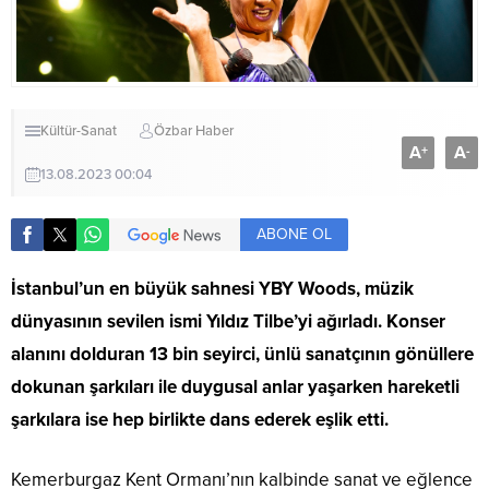
Kültür-Sanat
Özbar Haber
A
A
+
-
13.08.2023 00:04
ABONE OL
İstanbul’un en büyük sahnesi YBY Woods, müzik
dünyasının sevilen ismi Yıldız Tilbe’yi ağırladı. Konser
alanını dolduran 13 bin seyirci, ünlü sanatçının gönüllere
dokunan şarkıları ile duygusal anlar yaşarken hareketli
şarkılara ise hep birlikte dans ederek eşlik etti.
Kemerburgaz Kent Ormanı’nın kalbinde sanat ve eğlence