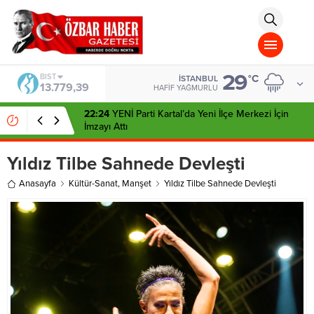
aohbet
islami
chat
omegla
türk
sohbet
29
cinsel
BIST
°C
İSTANBUL
13.779,39
sohbet
HAFIF YAĞMURLU
dini
chat
22:24
YENİ Parti Kartal’da Yeni İlçe Merkezi İçin
İmzayı Attı
Yıldız Tilbe Sahnede Devleşti
Anasayfa
Kültür-Sanat
,
Manşet
Yıldız Tilbe Sahnede Devleşti