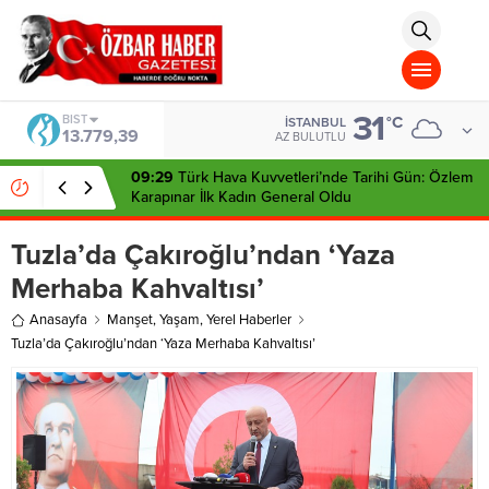
aohbet
islami
chat
omegla
türk
sohbet
31
cinsel
BIST
°C
İSTANBUL
13.779,39
sohbet
AZ BULUTLU
dini
chat
09:29
Türk Hava Kuvvetleri’nde Tarihi Gün: Özlem
Karapınar İlk Kadın General Oldu
Tuzla’da Çakıroğlu’ndan ‘Yaza
Merhaba Kahvaltısı’
Anasayfa
Manşet
,
Yaşam
,
Yerel Haberler
Tuzla’da Çakıroğlu’ndan ‘Yaza Merhaba Kahvaltısı’