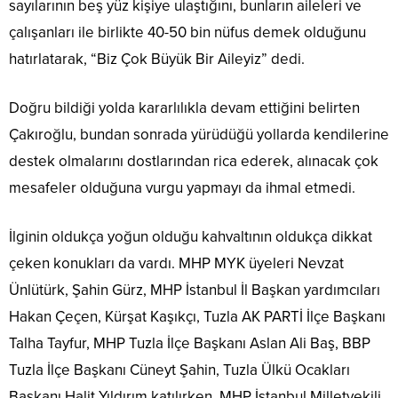
sayılarının beş yüz kişiye ulaştığını, bunların aileleri ve
çalışanları ile birlikte 40-50 bin nüfus demek olduğunu
hatırlatarak, “Biz Çok Büyük Bir Aileyiz” dedi.
Doğru bildiği yolda kararlılıkla devam ettiğini belirten
Çakıroğlu, bundan sonrada yürüdüğü yollarda kendilerine
destek olmalarını dostlarından rica ederek, alınacak çok
mesafeler olduğuna vurgu yapmayı da ihmal etmedi.
İlginin oldukça yoğun olduğu kahvaltının oldukça dikkat
çeken konukları da vardı. MHP MYK üyeleri Nevzat
Ünlütürk, Şahin Gürz, MHP İstanbul İl Başkan yardımcıları
Hakan Çeçen, Kürşat Kaşıkçı, Tuzla AK PARTİ İlçe Başkanı
Talha Tayfur, MHP Tuzla İlçe Başkanı Aslan Ali Baş, BBP
Tuzla İlçe Başkanı Cüneyt Şahin, Tuzla Ülkü Ocakları
Başkanı Halit Yıldırım katılırken, MHP İstanbul Milletvekili