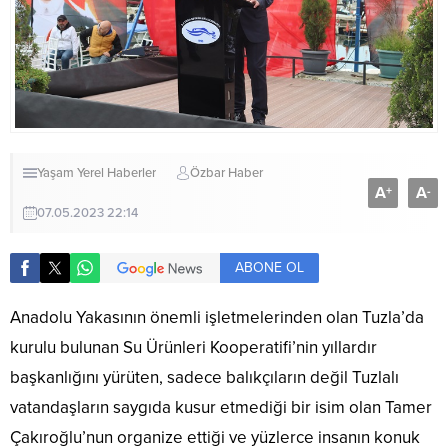
Yaşam
Yerel Haberler
Özbar Haber
A
A
+
-
07.05.2023 22:14
ABONE OL
Anadolu Yakasının önemli işletmelerinden olan Tuzla’da
kurulu bulunan Su Ürünleri Kooperatifi’nin yıllardır
başkanlığını yürüten, sadece balıkçıların değil Tuzlalı
vatandaşların saygıda kusur etmediği bir isim olan Tamer
Çakıroğlu’nun organize ettiği ve yüzlerce insanın konuk