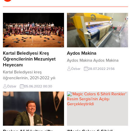
Kartal Belediyesi Kreş
Aydos Makina
Öğrencilerinin Mezuniyet
Aydos Makina Aydos Makina
Heyecanı
Özbar
28.07.2022 21:56
Kartal Belediyesi kreş
öğrencilerinin, 2021-2022 yılı
öğretim yılı mezuniyet töreni
Özbar
05.06.2022 00:30
büyük bir coşkuyla yapıldı. İlk
diplomalarını alan kreş
öğrencilerini mutlu günlerinde
yalnız bırakmayan, Kartal Belediye
Başkanı Gökhan Yüksel, “Atatürk
İlke ve İnkılapları’na bağlı
öğrenciler yetiştirmenin
mutluluğunu yaşıyoruz.