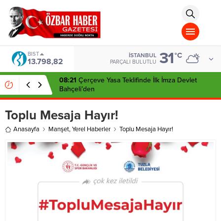
aohbet
islami
chat
omegla
türk
sohbet
31
cinsel
BIST
°C
İSTANBUL
13.798,82
sohbet
PARÇALI BULUTLU
dini
chat
08:21
Çerçeve Yasa Teklifinde İlk İmza Devlet
Bahçeli’den
Toplu Mesaja Hayır!
Anasayfa
Manşet
,
Yerel Haberler
Toplu Mesaja Hayır!