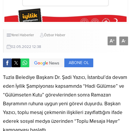
Yerel Haberler
Özbar Haber
A
A
+
-
02.05.2022 12:38
ABONE OL
Tuzla Belediye Başkanı Dr. Şadi Yazıcı, İstanbul’da devam
eden İyilik Şampiyonası kapsamında “Hadi Gülümse” ve
“Gülümseten Kutu” görevlerinden sonra Ramazan
Bayramının ruhuna uygun yeni görevi duyurdu. Başkan
Yazıcı, toplu mesaj çekmenin ilişkileri zayıflattığını ifade
ederek sosyal medya üzerinden “Toplu Mesaja Hayır”
kampanyası başlattı.