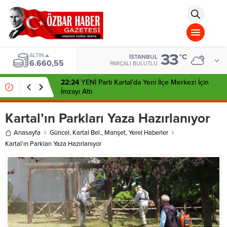
aohbet
islami
chat
omegla
türk
sohbet
33
cinsel
ALTIN
°C
İSTANBUL
6.660,55
sohbet
PARÇALI BULUTLU
dini
chat
22:24
YENİ Parti Kartal’da Yeni İlçe Merkezi İçin
İmzayı Attı
Kartal’ın Parkları Yaza Hazırlanıyor
Anasayfa
Güncel
,
Kartal Bel.
,
Manşet
,
Yerel Haberler
Kartal’ın Parkları Yaza Hazırlanıyor