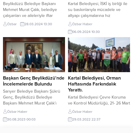
Beylikdüzü Belediye Başkanı
Kartal Belediyesi, İSKİ iş birliği ile
Mehmet Murat Çalık, belediye
su baskınlarıyla mücadele ve
çalışanları ve aileleriyle iftar
altyapı çalışmalarına hız
yemeğinde bir araya geldi.
kesmeden devam ediyor. Daha
Özbar
28.03.2024 13:30
Özbar Haber
Beylikdüzü’ne hizmet etmek için
önce yağmur suyu altyapısı
06.09.2024 10:30
gece gündüz demeden özveriyle
bulunmayan Çavuşoğlu
çalıştıklarını belirten Başkan Çalık,
Mahallesi’ndeki Meşeli Ayazma
“Bütün çalışma arkadaşlarım
Caddesi, Öncü Sokak, Yabangülü
benim başımın tacıdır. Beş yıl
Sokak ve Mihrabat Sokak’ta
birlikte görev yaptık ve birçok
başlatılan yağmur suyu ve atık su
güzelliği bu kente kazandırdık.
altyapı çalışmaları mahalle
Emek veren, alın teri döken
sakinlerine rahat bir nefes
arkadaşlarımın...
aldıracak. Yürütülen proje...
Başkan Genç Beylikdüzü’nde
Kartal Belediyesi, Orman
İncelemelerde Bulundu
Haftasında Farkındalık
Yarattı.
Sarıyer Belediye Başkanı Şükrü
Genç, Beylikdüzü Belediye
Kartal Belediyesi Çevre Koruma
Başkanı Mehmet Murat Çalık’ı
ve Kontrol Müdürlüğü, 21- 26 Mart
ziyaret ederek ilçede yürütülen
Orman Haftası nedeniyle, Aydos
Özbar Haber
Özbar Haber
çalışmalar hakkında bilgi aldı.
ormanında bir dizi etkinlik
30.08.2023 00:03
29.03.2022 22:37
Başkan Çalık ile bilgi alışverişinde
düzenledi. Kartal Belediyesi,
bulunarak karşılıklı deneyimlerini
ekosistemlerin etkileşiminin
paylaştıklarını dile getiren Başkan
önemine dikkat çekmek ve