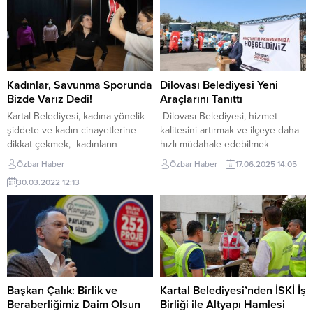
Kadınlar, Savunma Sporunda
Dilovası Belediyesi Yeni
Bizde Varız Dedi!
Araçlarını Tanıttı
Kartal Belediyesi, kadına yönelik
Dilovası Belediyesi, hizmet
şiddete ve kadın cinayetlerine
kalitesini artırmak ve ilçeye daha
dikkat çekmek, kadınların
hızlı müdahale edebilmek
herhangi bir saldırı ya da şiddet
amacıyla bünyesine kattığı yeni
Özbar Haber
Özbar Haber
17.06.2025 14:05
durumu ile karşılaştıklarında
araçların tanıtımını törenle
30.03.2022 12:13
kendilerini koruyabilmeleri için
gerçekleştirdi. 11 YENİ ARAÇ
kadınlara yönelik ‘Öz Savunma
HİZMETE GİRDİ Belediye Başkanı
Atölyesi’ çalışmalarına başladı.
Ramazan Ömeroğlu’nun göreve
Kartal Belediyesi Kadın ve Aile
gelmesinin ardından yapılan
Hizmetleri Müdürlüğü ile Mor
yatırımlarla belediye filosuna 5
Dayanışma işbirliğinde
kamyon, 2 kamyonet ve 4 binek
gerçekleştirilen çalışma ile kadına
araç olmak üzere toplam 11 yeni
yönelik şiddet ve saldırı anında...
araç kazandırıldı. Araç...
Başkan Çalık: Birlik ve
Kartal Belediyesi’nden İSKİ İş
Beraberliğimiz Daim Olsun
Birliği ile Altyapı Hamlesi