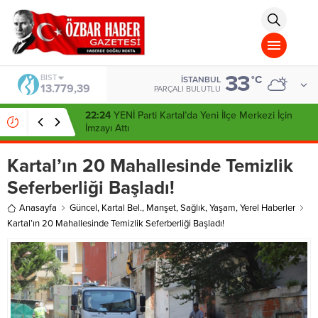
aohbet
islami
chat
omegla
türk
sohbet
33
cinsel
DOLAR
°C
İSTANBUL
47,7111
sohbet
PARÇALI BULUTLU
dini
chat
09:29
Türk Hava Kuvvetleri’nde Tarihi Gün: Özlem
Karapınar İlk Kadın General Oldu
Kartal’ın 20 Mahallesinde Temizlik
Seferberliği Başladı!
Anasayfa
Güncel
,
Kartal Bel.
,
Manşet
,
Sağlık
,
Yaşam
,
Yerel Haberler
Kartal’ın 20 Mahallesinde Temizlik Seferberliği Başladı!