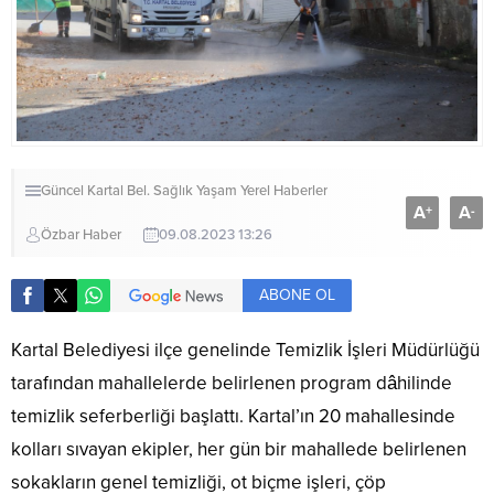
Güncel
Kartal Bel.
Sağlık
Yaşam
Yerel Haberler
A
A
+
-
Özbar Haber
09.08.2023 13:26
ABONE OL
Kartal Belediyesi ilçe genelinde Temizlik İşleri Müdürlüğü
tarafından mahallelerde belirlenen program dâhilinde
temizlik seferberliği başlattı. Kartal’ın 20 mahallesinde
kolları sıvayan ekipler, her gün bir mahallede belirlenen
sokakların genel temizliği, ot biçme işleri, çöp