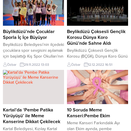
Büylikdüzü’nde Çocuklar
Beylikdüzü Çoksesli Gençlik
Sporla İç İçe Büyüyor
Korosu Dünya Koro
Günü’nde Sahne Aldı
Beylikdüzü Belediyesi’nin ilçedeki
çocuklara spor sevgisini aşılamak
Beylikdüzü Çoksesli Gençlik
için başlattığı Kış Spor Okulları’nın
Korosu (BÇGK), Dünya Koro Günü
2022 yılı birinci dönemi
kapsamında düzenlenen Korolar
Özbar
29.11.2022 13:03
Özbar
12.12.2022 16:51
doludizgin devam ediyor. 16 farklı
Maratonu’nda dinleyicileriyle
branşta ücretsiz eğitim alan 2 bin
buluştu. Türkiye’nin farklı
229 sporcu, keyifli vakit
bölgelerinden gelen koroların
geçirmenin yanı sıra kendilerini
sahne aldığı etkinlikte büyük
geliştirme imkanı da yakalıyor.
beğeni toplayan BÇGK,
Beylikdüzü Belediyesi Gençlik ve
müzikseverlerin beğenisini
Spor Hizmetleri Müdürlüğü
topladı. Dünya Koro Günü
tarafından çocukların sporla iç...
kapsamında Türkiye’nin farklı
Kartal’da ‘Pembe Patika
10 Soruda Meme
bölgelerinden gelen 16 koro ile
Yürüyüşü’ ile Meme
Kanseri:Pembe Ekim
birlikte sahne alan Beylikdüzü
Kanserine Dikkat Çekilecek
Meme Kanseri Farkındalık Ayı
Çoksesli Gençlik Korosu (BÇGK),
Kartal Belediyesi, Kızılay Kartal
olan Ekim ayında, pembe