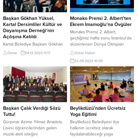
Başkan Gökhan Yüksel,
Monako Prensi 2. Albert’ten
Kartal Dersimliler Kültür ve
Ekrem İmamoğlu’na Övgüler
Dayanışma Derneği’nin
Monako Prensi 2. Albert,
Açılışına Katıldı
geçtiğimiz hafta sonu İstanbul’da
Kartal Belediye Başkanı Gökhan
düzenlenen Dünya Olimpian
Yüksel, Kartal Dersimliler Kültür
Forumu’na (World Olympians
Özbar
04.12.2023 11:17
Özbar Haber
ve Dayanışma Derneği’nin
Forum-WOF) video mesaj
22.09.2023 10:05
açılışına katıldı. Açılışta konuşan
gönderdi. Dünya Olimpianlar
Başkan Gökhan Yüksel, Kartal
Derneği Patronu ve Uluslararası
Belediyesi’nin sosyal
Olimpiyat Komitesi Üyesi de olan
demokrasinin gereği olarak tüm
Monako Prensi 2. Albert,
sivil toplum örgütlerinin yanında
görüntülü mesajında doğrudan
olduğunu belirtti. Kartal
İBB Başkanı Ekrem İmamoğlu’na
Belediyesi Etkinlik Çadırında
hitap ederek, “Sayın İmamoğlu,
gerçekleşen açılışa, Kartal
siz ve ekibiniz gerçekten kayda
Başkan Çalık Verdiği Sözü
Beylikdüzü’nden Ücretsiz
Belediye Başkanı Gökhan
değer...
Tuttu!
Yoga Eğitimi
Yüksel’in yanı sıra; Cumhuriyet
Gürpınar Azime Yılmaz Anadolu
Beylikdüzü Belediyesi ilçe
Halk Partisi(CHP) Kartal İlçe
Lisesi öğrencilerinden gelen
halkının ücretsiz olarak
Başkanı...
müzik aleti isteğini
faydalanabileceği yoga