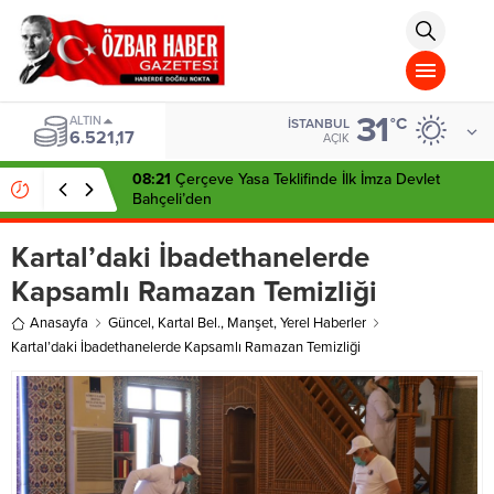
aohbet
islami
chat
omegla
türk
sohbet
31
cinsel
ALTIN
°C
İSTANBUL
6.521,17
sohbet
AÇIK
dini
chat
08:21
Çerçeve Yasa Teklifinde İlk İmza Devlet
Bahçeli’den
Kartal’daki İbadethanelerde
Kapsamlı Ramazan Temizliği
Anasayfa
Güncel
,
Kartal Bel.
,
Manşet
,
Yerel Haberler
Kartal’daki İbadethanelerde Kapsamlı Ramazan Temizliği