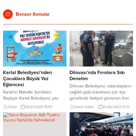
Benzer Konular
Kartal Belediyesi’nden
Dilovası’nda Fırınlara Sıkı
Çocuklara Büyük Yaz
Denetim
Eğlencesi
Dilovası Belediyesi, vatandaşların
Kartal’ın Mahalle Şenlikleri
sağlıklı gıda tüketmesi için ilçe
Başlıyor Kartal Belediyesi, yaz
genelinde faaliyet gösteren fırın
tatiline giren öğrencileri,
ve unlu mamüller üreten
Özbar
03.07.2023 15:57
Özbar Haber
20.06.2023 21:17
birbirinden renkli ve eğlenceli
işletmelerin denetimlerine devam
aktivitelerin yer aldığı ‘Mahalle
ediyor. Denetimlerde iş yerlerinin
Şenliği’ ile buluşturuyor. ‘Haydi
temizliği, fiziksel kontroller,
Çocuklar! Yaz Tatilini Kartal’da
çalışanların durumu, hamur
Mahalle Şenlikleri ile Kutluyoruz’
kesme, terazi, lavabo, WC ve