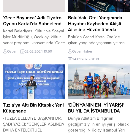
sloganıyla yapılacak olan
soyunma kabinleri, depolanan
etkinliklerde, çocuklar
unların üretim ve son kullanma
arkadaşlarıyla birlikte vakit geçirip
tarihleri, hijyen eğitim belgeleri,
‘Gece Boyunca’ Adlı Tiyatro
Bolu’daki Otel Yangınında
çeşitli oyunlar ve sürpriz
ruhsat ve ürünlerin gramajları,...
Oyunu Kartal’da Sahnelendi
Hayatını Kaybeden Akişli
eğlencelerle dolu bir yaz
Ailesine Hüzünlü Veda
Kartal Belediyesi Kültür ve Sosyal
geçirecek. Kartal’ın 20...
İşler Müdürlüğü, Ocak ayı kültür
Bolu’da Grand Kartal Otel’de
sanat programı kapsamında ‘Gece
çıkan yangında yaşamını yitiren
Boyunca’ isimli tiyatro oyununu,
Gülçin Akişli, oğlu Şenol Akişli ve
Özbar
02.02.2024 10:50
Özbar Haber
Kartallı seyircisi ile
Şenol Akişli’nin kızı Mina Akişli,
24.01.2025 01:30
buluşturdu.Coşkun Irmak’ın
Pendik’te düzenlenen cenaze
kaleme aldığı, Nihat Nadi Ülger’in
töreniyle sonsuzluğa uğurlandı.
yönetmenliğini üstlendiği tek
Yangında hayatını kaybeden Akişli
perdelik trajikomik oyun, Soğanlık
ailesi için Pendik Seyit Seyfi
Kültür Merkezi’nde sahnelendi.
Cemevi’nde cenaze töreni
Oyuncular Emin Maltepe ve Nihat
düzenlendi. Törende aile
Nadi Ülger’in etkileyici
yakınlarının yanı sıra, Pendik
performansı Kartallı
Kaymakamı Mehmet Yıldız, CHP
Tuzla’ya Altı Bin Kitaplık Yeni
‘DÜNYANIN EN İYİ YARIŞI’
sanatseverlerden büyük...
İstanbul İl...
Kütüphane
BU YIL DA İSTANBUL’DA
-TUZLA BELEDİYE BAŞKANI DR.
Dünya Atletizm Birliği’nin
ŞADİ YAZICI; “GENÇLER ASLINDA
geçtiğimiz yılın en iyi yarışı olarak
DAHA ENTELEKTÜEL
gösterdiği N Kolay İstanbul Yarı