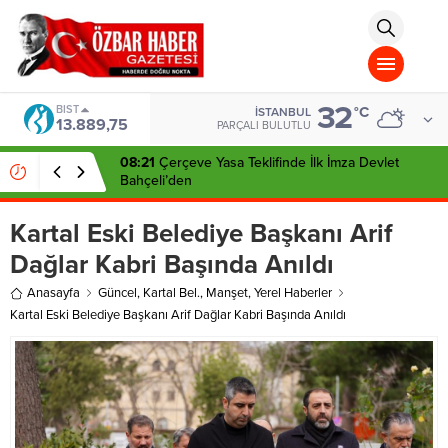
aohbet
islami
chat
omegla
türk
sohbet
32
cinsel
BIST
°C
İSTANBUL
13.889,75
sohbet
PARÇALI BULUTLU
dini
chat
08:21
Çerçeve Yasa Teklifinde İlk İmza Devlet
Bahçeli’den
Kartal Eski Belediye Başkanı Arif
Dağlar Kabri Başında Anıldı
Anasayfa
Güncel
,
Kartal Bel.
,
Manşet
,
Yerel Haberler
Kartal Eski Belediye Başkanı Arif Dağlar Kabri Başında Anıldı