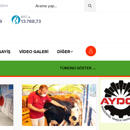
ĞER
BIST
9
13.788,73
SAYİŞ
VİDEO GALERİ
DİĞER
si”
TÜMÜNÜ GÖSTER →