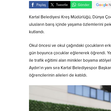
Paylaş
Tweetle
Gönder
Kartal Belediyesi Kreş Müdürlüğü, Dünya Çoc
ulusların barış içinde yaşama özlemlerini pe
kutlandı.
Okul öncesi ve okul çağındaki çocukların erk
gün boyunca çocuklar eğlenerek öğrendi. Yalı 
ile trafik eğitimi alan minikler boyama atölye
Aydın’ın yanı sıra Kartal Belediyespor Başka
öğrencilerinin aileleri de katıldı.