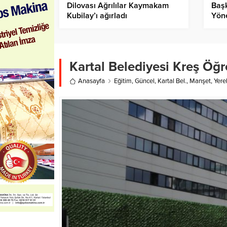
Dilovası Ağrılılar Kaymakam
Başk
Kubilay’ı ağırladı
Yöne
Kartal Belediyesi Kreş Öğ
Anasayfa
Eğitim
,
Güncel
,
Kartal Bel.
,
Manşet
,
Yere