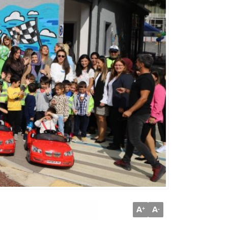
A
A
+
-