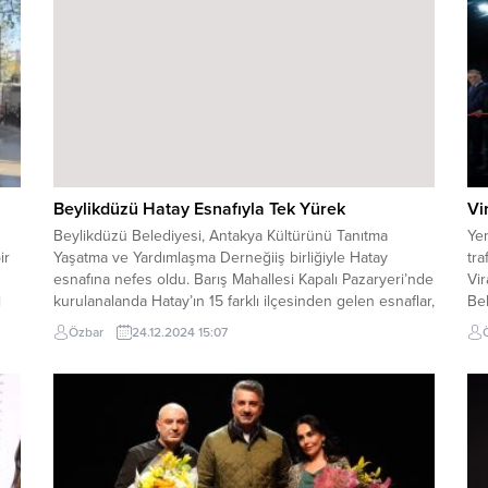
Beylikdüzü Hatay Esnafıyla Tek Yürek
Vi
Beylikdüzü Belediyesi, Antakya Kültürünü Tanıtma
Yen
ir
Yaşatma ve Yardımlaşma Derneğiiş birliğiyle Hatay
tra
esnafına nefes oldu. Barış Mahallesi Kapalı Pazaryeri’nde
Vir
i
kurulanalanda Hatay’ın 15 farklı ilçesinden gelen esnaflar,
Bel
yöresel lezzetlerini ve el işleriniBeylikdüzü’ne
met
Özbar
24.12.2024 15:07
tanıttı.2023 yılında Kahramanmaraş’ta gerçekleşen iki
get
büyük depremin en çok yıkıma uğrattığı şehirlerden
Kav
biriolan Hatay’ı ilk günden bu yana yalnız bırakmayan...