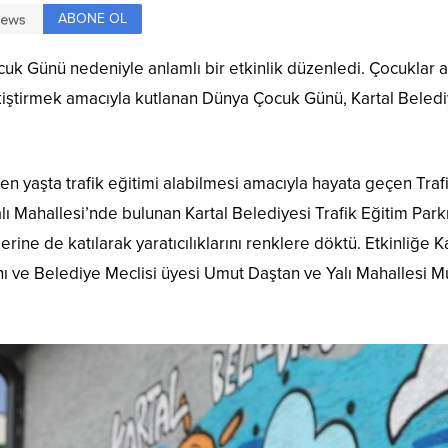
ABONE OL
uk Günü nedeniyle anlamlı bir etkinlik düzenledi. Çocuklar a
kiştirmek amacıyla kutlanan Dünya Çocuk Günü, Kartal Belediye
en yaşta trafik eğitimi alabilmesi amacıyla hayata geçen Traf
Mahallesi’nde bulunan Kartal Belediyesi Trafik Eğitim Parkı’
lerine de katılarak yaratıcılıklarını renklere döktü. Etkinliğ
nı ve Belediye Meclisi üyesi Umut Daştan ve Yalı Mahallesi Mu