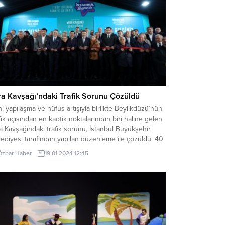
ra Kavşağı’ndaki Trafik Sorunu Çözüldü
i yapılaşma ve nüfus artışıyla birlikte Beylikdüzü’nün
fik açısından en kaotik noktalarından biri haline gelen
a Kavşağındaki trafik sorunu, İstanbul Büyükşehir
ediyesi tarafından yapılan düzenleme ile çözüldü. 40
re çapında 2 şeritli kavşak, 120 metre 3 şeritli hale
Özbar Haber
19.01.2024 12:45
irilerek bir yıldan kısa bir sürede hizmete açıldı.
şağın açılışında konuşan İBB...