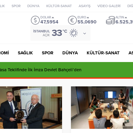
LIK
SPOR
DÜNYA
KÜLTÜR-SANAT
ASAYİŞ
VİDEO GALERİ
Dİ
DOLAR
EURO
ALTIN
47,5954
55,0690
6.525,3
33
°C
İSTANBUL
AÇIK
NOMİ
SAĞLIK
SPOR
DÜNYA
KÜLTÜR-SANAT
A
ı’dan Tuzla’daki İmar İddialarına Sert Yanıt: “Tutarsızlıklar Manzume