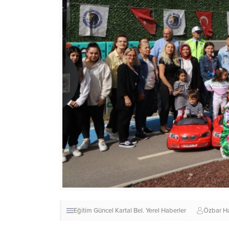
Eğitim
Güncel
Kartal Bel.
Yerel Haberler
Özbar H