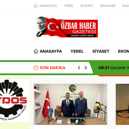
aohbet
ANASAYFA
YEREL
SİYASET
EKONOMİ
SAĞ
islami
chat
omegla
türk
sohbet
cinsel
sohbet
dini
chat
ANASAYFA
YEREL
SİYASET
EKO
SON DAKİKA
14:35
Şadi Yazıc