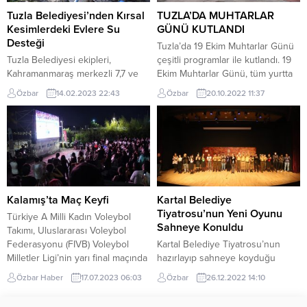
oluşturmak ve alınabilecek
ÜRETİYORLAR Oğuz
Tuzla Belediyesi’nden Kırsal
TUZLA’DA MUHTARLAR
tedbirler hakkında bilgi vermek
açıklamalarında şunları kaydetti;
Kesimlerdeki Evlere Su
GÜNÜ KUTLANDI
amacıyla ilçedeki 80 okulda
Dilovası ilçemiz...
Desteği
Tuzla’da 19 Ekim Muhtarlar Günü
eğitimler düzenliyor....
Tuzla Belediyesi ekipleri,
çeşitli programlar ile kutlandı. 19
Kahramanmaraş merkezli 7,7 ve
Ekim Muhtarlar Günü, tüm yurtta
7,6 merkezli depremin 9’uncu
olduğu gibi Tuzla’da da çeşitli
Özbar
14.02.2023 22:43
Özbar
20.10.2022 11:37
gününde bölgedeki çalışmalarını
programlar ile kutlandı. Bu
aralıksız sürdürüyor. Tuzla
kapsamda ilk program Tuzla Sahil
Belediyesi, 121 araç ve 126
Tören Alanı’nda gerçekleştirildi.
personel ile deprem
Düzenlenen törene Tuzla
bölgelerindeki çalışmalarını hem
Kaymakamı Ali Akça, Tuzla
yerleşim yerlerinde hem de kırsal
Belediye Başkanı Dr. Şadi
kesimlerde gerçekleştiriyor. Bu
Yazıcı’ya vekâleten Belediye
kapsamda Tuzla Belediyesi su
Başkan Yardımcısı Dr. Turgut...
Kalamış’ta Maç Keyfi
Kartal Belediye
tankeri aracı, kırsal kesimlere
Tiyatrosu’nun Yeni Oyunu
Türkiye A Milli Kadın Voleybol
giderek su depolarına temiz su
Sahneye Konuldu
Takımı, Uluslararası Voleybol
taşıyor....
Federasyonu (FIVB) Voleybol
Kartal Belediye Tiyatrosu’nun
Milletler Ligi’nin yarı final maçında
hazırlayıp sahneye koyduğu
ev sahibi ABD ile karşı karşıya
“Adam Adamdır” adlı tiyatro
Özbar Haber
17.07.2023 06:03
Özbar
26.12.2022 14:10
geldi. Filenin Sultanları ABD’de
oyununun galası, Soğanlık Kültür
oynanan maçta ABD’yi 3-1
Merkezi’nde gerçekleştirildi.