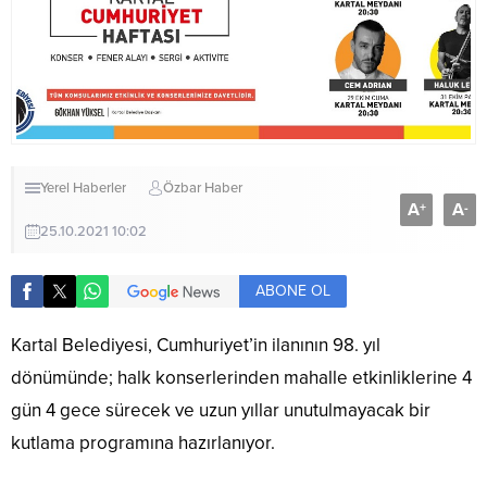
Yerel Haberler
Özbar Haber
A
A
+
-
25.10.2021 10:02
ABONE OL
Kartal Belediyesi, Cumhuriyet’in ilanının 98. yıl
dönümünde; halk konserlerinden mahalle etkinliklerine 4
gün 4 gece sürecek ve uzun yıllar unutulmayacak bir
kutlama programına hazırlanıyor.