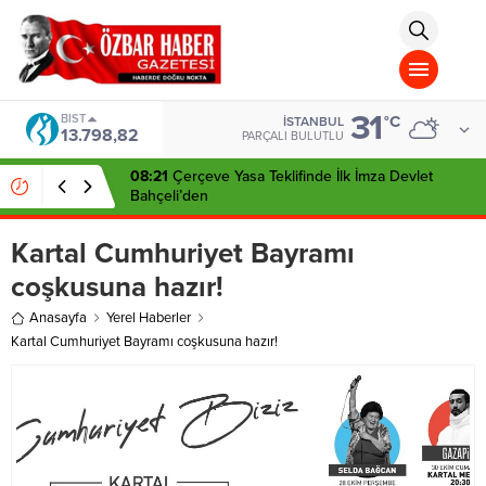
aohbet
islami
chat
omegla
türk
sohbet
31
cinsel
BIST
°C
İSTANBUL
13.798,82
sohbet
PARÇALI BULUTLU
dini
chat
08:21
Çerçeve Yasa Teklifinde İlk İmza Devlet
Bahçeli’den
Kartal Cumhuriyet Bayramı
coşkusuna hazır!
Anasayfa
Yerel Haberler
Kartal Cumhuriyet Bayramı coşkusuna hazır!