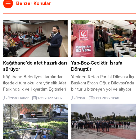
Benzer Konular
Kağıthane’de afet hazırlıkları
Yap-Boz-Geciktir, İsrafa
sürüyor
Dönüştür
Kâğıthane Belediyesi tarafından
Yeniden Refah Partisi Dilovası İlçe
ilçedeki tüm okullara yönelik Afet
Başkanı Ercan Oğuz Dilovası’nda
Farkındalık ve İlkyardım Eğitimleri
bir türlü bitmeyen yol ve altyapı
düzenleniyor. Deprem başta
çalışmalarına tepki gösterdi.
Özbar Haber
07.11.2022 14:07
Özbar
19.10.2022 11:48
olmak üzere doğal afetler
Başkan Oğuz, Dilovası
dünyanın bir gerçeği. Afet
Belediyesi’nin basit kaldırım
durumlarında en çok kayıplar
çalışmalarını bile eline yüzüne
tedbirsizlik nedeniyle
bulaştırdığını ifade ederek son
gerçekleşiyor. Kâğıthane
dönemlerin en sıkıntılı süreci
Belediyesi, afet gerçeğini
olarak değerlendirdi. HİZMET
öğrencilere anlatmak, farkındalık
DEĞİL! İŞKENCE VE ÇİLE