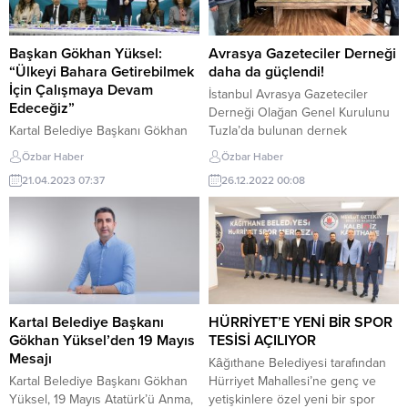
Üretimi” projesi kapsamında
saatlerine kadar (12.00) devam
fideler Tuzlalı çiftçiler ile buluştu.
edeceği belirtildi. Özellikle
Tuzla Belediyesi Şelale...
İstanbul’un kuzey ilçeleri ve
Başkan Gökhan Yüksel:
Avrasya Gazeteciler Derneği
Boğaz çevresinde etkili olması
“Ülkeyi Bahara Getirebilmek
daha da güçlendi!
beklenen...
İçin Çalışmaya Devam
İstanbul Avrasya Gazeteciler
Edeceğiz”
Derneği Olağan Genel Kurulunu
Kartal Belediye Başkanı Gökhan
Tuzla’da bulunan dernek
Yüksel, Ramazan ayının son
merkezinde gerçekleştirdi.
Özbar Haber
Özbar Haber
gününde belediye personeli ile
Oğuzhan Bayrak’ın yenilediği
21.04.2023 07:37
26.12.2022 00:08
iftar sofrasında bir araya geldi.
yönetimi ile tekrar Başkan olduğu
Başkan Yüksel, “Ülkeyi bahara
kongre, 40’ı aşan üyesi ile gün
getirebilmek için çalışmaya devam
geçtikçe güçlenen ‘İstanbul
edeceğiz” dedi. Kartal Belediyesi
Avrasya Gazeteciler Derneği’
çalışanlarının katıldığı iftar yemeği
adına yepyeni bir dönemin
Organik Pazar Alanı’nda yapıldı.
başladığının sinyallerini de
Kartal Belediye Başkanı Gökhan
beraberinde getirdi. Kurulduğu
Yüksel ile beraber iftar yemeğine;
günden beri Basın dünyasında
Kartal Belediye Başkanı
HÜRRİYET’E YENİ BİR SPOR
İstanbul Büyükşehir Belediyesi
‘Gazetecilik’ olgusunun
Gökhan Yüksel’den 19 Mayıs
TESİSİ AÇILIYOR
Sosyal...
oluşumunda yaptığı...
Mesajı
Kâğıthane Belediyesi tarafından
Kartal Belediye Başkanı Gökhan
Hürriyet Mahallesi’ne genç ve
Yüksel, 19 Mayıs Atatürk’ü Anma,
yetişkinlere özel yeni bir spor