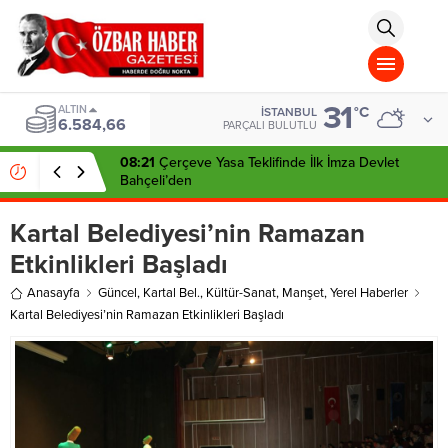
aohbet
islami
chat
omegla
türk
sohbet
31
cinsel
ALTIN
°C
İSTANBUL
6.584,66
sohbet
PARÇALI BULUTLU
dini
chat
08:21
Çerçeve Yasa Teklifinde İlk İmza Devlet
Bahçeli’den
Kartal Belediyesi’nin Ramazan
Etkinlikleri Başladı
Anasayfa
Güncel
,
Kartal Bel.
,
Kültür-Sanat
,
Manşet
,
Yerel Haberler
Kartal Belediyesi’nin Ramazan Etkinlikleri Başladı