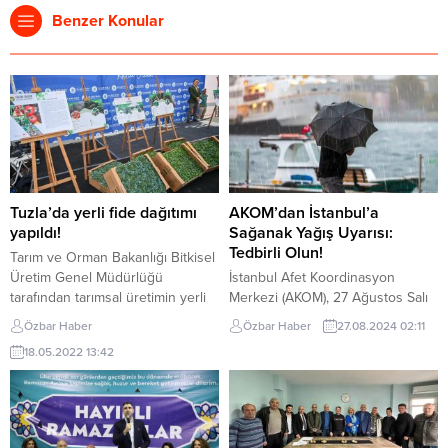
Benzer Konular
Tuzla’da yerli fide dağıtımı
AKOM’dan İstanbul’a
yapıldı!
Sağanak Yağış Uyarısı:
Tedbirli Olun!
Tarım ve Orman Bakanlığı Bitkisel
Üretim Genel Müdürlüğü
İstanbul Afet Koordinasyon
tarafından tarımsal üretimin yerli
Merkezi (AKOM), 27 Ağustos Salı
ve milli tohumlarla artırılması için
sabahı için İstanbul genelinde
Özbar Haber
Özbar Haber
27.08.2024 02:11
uygulamaya konulan “Yerli Hibrit
kuvvetli sağanak yağış uyarısında
18.05.2022 13:42
Çeşitlerin Kullanımının
bulundu. Yapılan açıklamada, Salı
Yaygınlaştırılması Projesi” başlığı
günü sabah saat 07.00’den
altında İstanbul İl Tarım ve Orman
itibaren başlaması beklenen
Müdürlüğü’nce projelendirilen
sağanak ve gök gürültülü
“Yerli ve Milli Fidelerle Sebze
sağanak yağışların, öğle