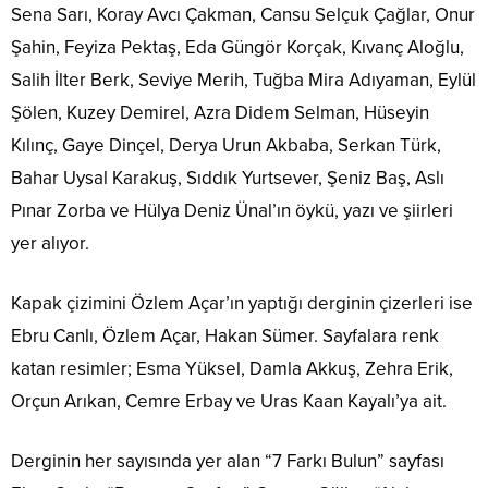
Sena Sarı, Koray Avcı Çakman, Cansu Selçuk Çağlar, Onur
Şahin, Feyiza Pektaş, Eda Güngör Korçak, Kıvanç Aloğlu,
Salih İlter Berk, Seviye Merih, Tuğba Mira Adıyaman, Eylül
Şölen, Kuzey Demirel, Azra Didem Selman, Hüseyin
Kılınç, Gaye Dinçel, Derya Urun Akbaba, Serkan Türk,
Bahar Uysal Karakuş, Sıddık Yurtsever, Şeniz Baş, Aslı
Pınar Zorba ve Hülya Deniz Ünal’ın öykü, yazı ve şiirleri
yer alıyor.
Kapak çizimini Özlem Açar’ın yaptığı derginin çizerleri ise
Ebru Canlı, Özlem Açar, Hakan Sümer. Sayfalara renk
katan resimler; Esma Yüksel, Damla Akkuş, Zehra Erik,
Orçun Arıkan, Cemre Erbay ve Uras Kaan Kayalı’ya ait.
Derginin her sayısında yer alan “7 Farkı Bulun” sayfası