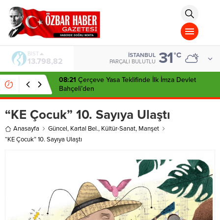
aohbet
islami
chat
omegla
türk
sohbet
31
cinsel
BIST
°C
İSTANBUL
13.798,82
sohbet
PARÇALI BULUTLU
dini
chat
08:21
Çerçeve Yasa Teklifinde İlk İmza Devlet
Bahçeli’den
“KE Çocuk” 10. Sayıya Ulaştı
Anasayfa
Güncel
,
Kartal Bel.
,
Kültür-Sanat
,
Manşet
“KE Çocuk” 10. Sayıya Ulaştı