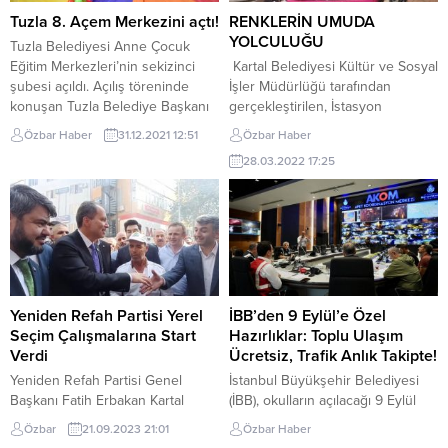
Tuzla 8. Açem Merkezini açtı!
RENKLERİN UMUDA
YOLCULUĞU
Tuzla Belediyesi Anne Çocuk
Eğitim Merkezleri’nin sekizinci
Kartal Belediyesi Kültür ve Sosyal
şubesi açıldı. Açılış töreninde
İşler Müdürlüğü tarafından
konuşan Tuzla Belediye Başkanı
gerçekleştirilen, İstasyon
Dr. Şadi Yazıcı, “Tuzla’da bu
Caddesi Sanat Sokağı etkinliğine,
Özbar Haber
31.12.2021 12:51
Özbar Haber
merkezleri açarken amacımız,
bir çok ressam ve çalışanın yanı
28.03.2022 17:25
erken yaşlarda çocukların
sıra, Kartal yerel basın mensupları
gelişimini, en büyük öğretmeni
‘da yağlı boya çalışmalarıyla
olan annesiyle birlikte aynı yerde
katkıda bulundu. Atıl kalan Sanat
verebilmekti.” dedi. Tuzla’da 3-6
Sokağı’n renklenmesi ve
yaş arasındaki çocukların kişisel
güzelleşmesi etkinliğine, Kartal
gelişime katkı sağlanması ve
Belediye Başkan Yardımcısı Adem
çocuklarını kursa getiren...
Uçar ve eşi Meryem Uçar,
Belediye...
Yeniden Refah Partisi Yerel
İBB’den 9 Eylül’e Özel
Seçim Çalışmalarına Start
Hazırlıklar: Toplu Ulaşım
Verdi
Ücretsiz, Trafik Anlık Takipte!
Yeniden Refah Partisi Genel
İstanbul Büyükşehir Belediyesi
Başkanı Fatih Erbakan Kartal
(İBB), okulların açılacağı 9 Eylül
Soğanlık’ta esnaf ziyaretinde
Pazartesi günü için hazırlıklarını
Özbar
21.09.2023 21:01
Özbar Haber
bulundu. Fatih Erbakan; “hem
tamamladı. İBB birim sorumluları,