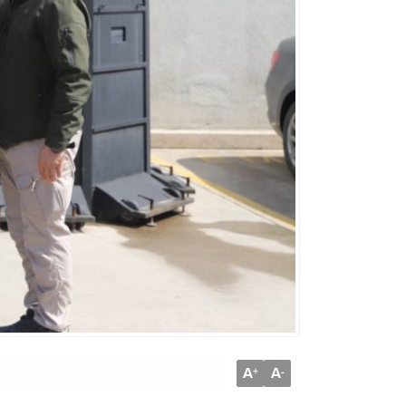
A
A
+
-