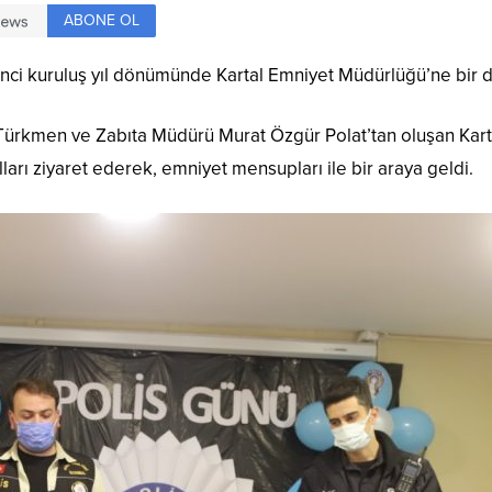
ABONE OL
7’nci kuruluş yıl dönümünde Kartal Emniyet Müdürlüğü’ne bir di
Türkmen ve Zabıta Müdürü Murat Özgür Polat’tan oluşan Kartal
arı ziyaret ederek, emniyet mensupları ile bir araya geldi.