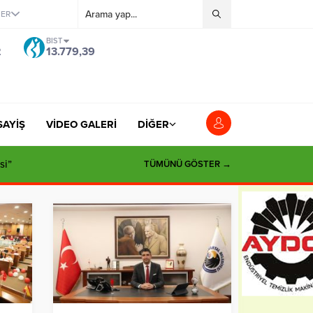
ĞER
BIST
2
13.779,39
SAYİŞ
VİDEO GALERİ
DİĞER
si”
TÜMÜNÜ GÖSTER →