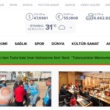
LIK
SPOR
DÜNYA
KÜLTÜR-SANAT
ASAYİŞ
VİDEO GALERİ
Dİ
DOLAR
EURO
ALTIN
47,6961
55,1808
6.662,8
31
°C
İSTANBUL
AZ BULUTLU
NOMİ
SAĞLIK
SPOR
DÜNYA
KÜLTÜR-SANAT
A
ı’dan Tuzla’daki İmar İddialarına Sert Yanıt: “Tutarsızlıklar Manzume