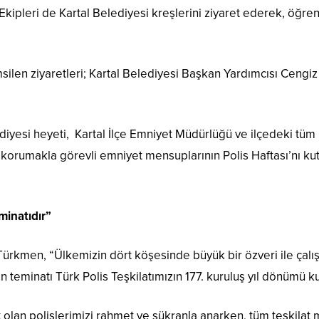
Ekipleri de Kartal Belediyesi kreşlerini ziyaret ederek, öğrenc
silen ziyaretleri; Kartal Belediyesi Başkan Yardımcısı Cen
iyesi heyeti, Kartal İlçe Emniyet Müdürlüğü ve ilçedeki tüm 
i korumakla görevli emniyet mensuplarının Polis Haftası’nı k
minatıdır”
ürkmen, “Ülkemizin dört köşesinde büyük bir özveri ile çalış
 teminatı Türk Polis Teşkilatımızın 177. kuruluş yıl dönümü ku
t olan polislerimizi rahmet ve şükranla anarken, tüm teşkilat