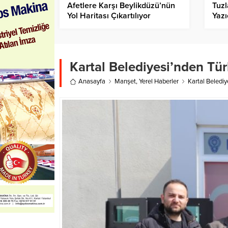
Afetlere Karşı Beylikdüzü’nün
Tuzl
Yol Haritası Çıkartılıyor
Yazı
kada
sun
Kartal Belediyesi’nden Türk
Anasayfa
Manşet
,
Yerel Haberler
Kartal Belediye