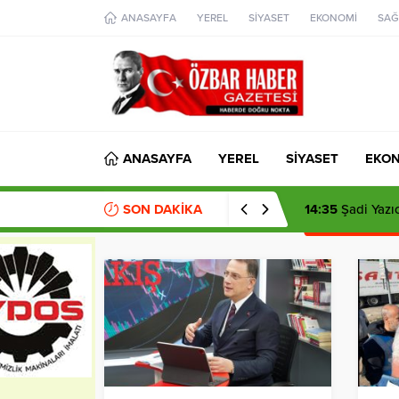
aohbet
ANASAYFA
YEREL
SİYASET
EKONOMİ
SAĞ
islami
chat
omegla
türk
sohbet
cinsel
sohbet
dini
chat
ANASAYFA
YEREL
SİYASET
EKO
SON DAKİKA
14:35
Şadi Yazıc