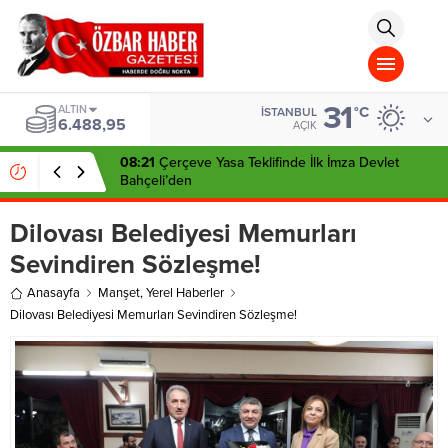
aohbet
islami
chat
omegla
türk
sohbet
31
cinsel
ALTIN
°C
İSTANBUL
6.488,95
sohbet
AÇIK
dini
chat
08:21
Çerçeve Yasa Teklifinde İlk İmza Devlet
Bahçeli’den
Dilovası Belediyesi Memurları
Sevindiren Sözleşme!
Anasayfa
Manşet
,
Yerel Haberler
Dilovası Belediyesi Memurları Sevindiren Sözleşme!