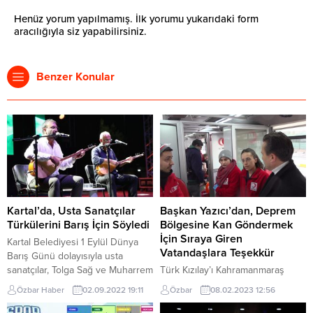
Henüz yorum yapılmamış. İlk yorumu yukarıdaki form
aracılığıyla siz yapabilirsiniz.
Benzer Konular
Kartal’da, Usta Sanatçılar
Başkan Yazıcı’dan, Deprem
Türkülerini Barış İçin Söyledi
Bölgesine Kan Göndermek
İçin Sıraya Giren
Kartal Belediyesi 1 Eylül Dünya
Vatandaşlara Teşekkür
Barış Günü dolayısıyla usta
sanatçılar, Tolga Sağ ve Muharrem
Türk Kızılay’ı Kahramanmaraş
Temiz’in sahne aldığı ‘Barışa
Pazarcık ilçesi merkezli meydana
Özbar Haber
02.09.2022 19:11
Özbar
08.02.2023 12:56
Türküler’ konserine ev sahipliği
gelen 7,7 büyüklüğündeki
yaptı. Konserde, Kartallılar’ı yalnız
depremin ardından 7,6