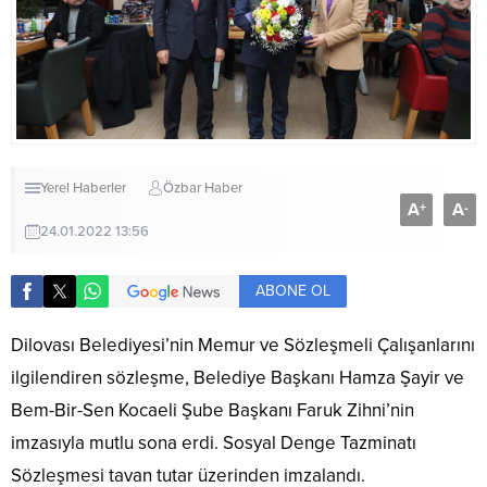
Yerel Haberler
Özbar Haber
A
A
+
-
24.01.2022 13:56
ABONE OL
Dilovası Belediyesi’nin Memur ve Sözleşmeli Çalışanlarını
ilgilendiren sözleşme, Belediye Başkanı Hamza Şayir ve
Bem-Bir-Sen Kocaeli Şube Başkanı Faruk Zihni’nin
imzasıyla mutlu sona erdi. Sosyal Denge Tazminatı
Sözleşmesi tavan tutar üzerinden imzalandı.