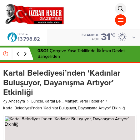
aohbet
islami
chat
omegla
türk
sohbet
31
cinsel
BIST
°C
İSTANBUL
13.798,82
sohbet
AÇIK
dini
chat
08:21
Çerçeve Yasa Teklifinde İlk İmza Devlet
Bahçeli’den
Kartal Belediyesi’nden ‘Kadınlar
Buluşuyor, Dayanışma Artıyor’
Etkinliği
Anasayfa
Güncel
,
Kartal Bel.
,
Manşet
,
Yerel Haberler
Kartal Belediyesi’nden ‘Kadınlar Buluşuyor, Dayanışma Artıyor’ Etkinliği