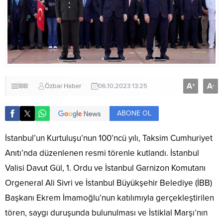
A
A
+
-
İBB
Özbar Haber
06.10.2023 13:25
ABONE OL
İstanbul’un Kurtuluşu’nun 100’ncü yılı, Taksim Cumhuriyet
Anıtı’nda düzenlenen resmi törenle kutlandı. İstanbul
Valisi Davut Gül, 1. Ordu ve İstanbul Garnizon Komutanı
Orgeneral Ali Sivri ve İstanbul Büyükşehir Belediye (İBB)
Başkanı Ekrem İmamoğlu’nun katılımıyla gerçekleştirilen
tören, saygı duruşunda bulunulması ve İstiklal Marşı’nın