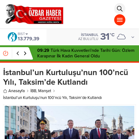
aohbet
islami
chat
omegla
türk
sohbet
31
cinsel
BIST
°C
İSTANBUL
13.779,39
sohbet
AZ BULUTLU
dini
chat
09:29
Türk Hava Kuvvetleri’nde Tarihi Gün: Özlem
Karapınar İlk Kadın General Oldu
İstanbul’un Kurtuluşu’nun 100’ncü
Yılı, Taksim’de Kutlandı
Anasayfa
İBB
,
Manşet
İstanbul’un Kurtuluşu’nun 100’ncü Yılı, Taksim’de Kutlandı