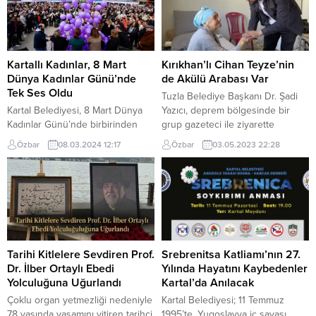
Kartallı Kadınlar, 8 Mart
Kırıkhan’lı Cihan Teyze’nin
Dünya Kadınlar Günü’nde
de Akülü Arabası Var
Tek Ses Oldu
Tuzla Belediye Başkanı Dr. Şadi
Kartal Belediyesi, 8 Mart Dünya
Yazıcı, deprem bölgesinde bir
Kadınlar Günü’nde birbirinden
grup gazeteci ile ziyarette
farklı etkinliklere ev sahipliği yaptı.
bulunan Anadolu Yakası
Özbar
08.03.2024 12:17
Özbar
03.05.2023 22:28
Binlerce Kartallı kadının bir araya
Gazeteciler Derneği (AYGAD)
geldiği kutlamalar coşku dolu
aracılığı ile Hatay’ın Kırıkhan
anlara sahne oldu. Binlerce kadın,
ilçesinde yaşayan depremdeze
Kartal Meydanı’nda buluştu 8 Mart
ve yatalak olan Cihan Teyze’ye
Dünya Kadınlar Günü Kutlamaları,
akülü tekerlekli sandalye
Kartal Meydanı’nda binlerce
gönderdi. Gazeteci Olgun
kadının katıldığı kortej yürüyüşü
Kızıltepe’nin Cihan Teyzeye akülü
ile başladı. Kadınlar, yürüyüş
arabasını teslim ettiği o anlar
Tarihi Kitlelere Sevdiren Prof.
Srebrenitsa Katliamı’nın 27.
boyunca bando takımı...
yürekleri ısıttı. Tuzla Belediye...
Dr. İlber Ortaylı Ebedi
Yılında Hayatını Kaybedenler
Yolculuğuna Uğurlandı
Kartal’da Anılacak
Çoklu organ yetmezliği nedeniyle
Kartal Belediyesi; 11 Temmuz
78 yaşında yaşamını yitiren tarihçi,
1995’te, Yugoslavya iç savaşı