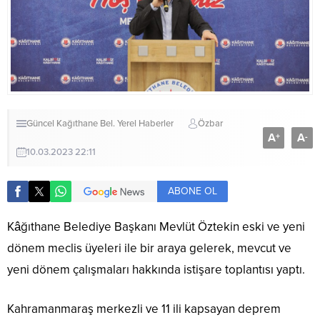
Güncel
Kağıthane Bel.
Yerel Haberler
Özbar
A
A
+
-
10.03.2023 22:11
ABONE OL
Kâğıthane Belediye Başkanı Mevlüt Öztekin eski ve yeni
dönem meclis üyeleri ile bir araya gelerek, mevcut ve
yeni dönem çalışmaları hakkında istişare toplantısı yaptı.
Kahramanmaraş merkezli ve 11 ili kapsayan deprem