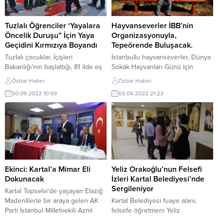
Muhammed Celâleddîn-i Rumi
sergileyen Asena, gelen teklifler
veya kısaca bilinen adıyla...
karşısında dayanamayarak
yeniden sahneye çıkma kararı
Tuzlalı Öğrenciler ‘Yayalara
Hayvanseverler İBB’nin
aldı. Bir zamanlar medyanın en
Öncelik Duruşu” İçin Yaya
Organizasyonuyla,
çok...
Geçidini Kırmızıya Boyandı
Tepeörende Buluşacak.
Tuzlalı çocuklar, İçişleri
İstanbullu hayvanseverler, Dünya
Bakanlığı’nın başlattığı, 81 ilde eş
Sokak Hayvanları Günü için
zamanlı düzenlenen ‘Elimizde
İBB’nin Tepeören Bakımevinde bir
Özbar Haber
Özbar Haber
bayraklarla yaya geçitlerinde
araya geliyor. İBB ve İstanbul
30.09.2022 10:59
03.04.2022 21:23
buluşuyoruz’ projesi
Gönüllüleri iş birliği ile
çerçevesinde, ‘Yayalara öncelik
gerçekleşecek programda çeşitli
duruşu, hayata saygı duruşu’
atölye çalışmaları yapılacak.
etkinliğinde yaya geçidi çizgisi
“Sahiplen İstanbul” projesi ile
kırmızıya boyandı. Evliya Çelebi
yuva bulan can dostlarımız, yeni
Mahallesi Hatboyu Caddesi
ailelerine kavuşacak. İBB Genel
üzerinde bulunan Hacıoğulları
Sekreter Yardımcısı Murat
Hilmi Sonay İlkokulu önünde
Yazıcı’nın da katılacağı Dünya
Ekinci: Kartal’a Mimar Eli
Yeliz Orakoğlu’nun Felsefi
düzenlenen törene Tuzla
Sokak Hayvanları Günü
Dokunacak
İzleri Kartal Belediyesi’nde
Kaymakamı Ali Akça, Tuzla
programına...
Sergileniyor
Kartal Topselvi’de yaşayan Elazığ
Belediye Başkanı...
Madenlilerle bir araya gelen AK
Kartal Belediyesi fuaye alanı,
Parti İstanbul Milletvekili Azmi
felsefe öğretmeni Yeliz