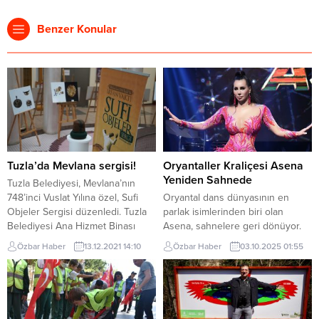
Benzer Konular
Tuzla’da Mevlana sergisi!
Oryantaller Kraliçesi Asena
Yeniden Sahnede
Tuzla Belediyesi, Mevlana’nın
748’inci Vuslat Yılına özel, Sufi
Oryantal dans dünyasının en
Objeler Sergisi düzenledi. Tuzla
parlak isimlerinden biri olan
Belediyesi Ana Hizmet Binası
Asena, sahnelere geri dönüyor.
Fuaye Alanı’na kurulan sergi, 19
Türkiye Oryantaller Kraliçesi
Özbar Haber
13.12.2021 14:10
Özbar Haber
03.10.2025 01:55
Aralık’a kadar sanatseverler ile
seçildikten sonra uzun süre “İbo
buluşacak. Bıraktığı eserler ile
Show”, ünlü Maksim Gazinosu ve
tüm Dünya’da etki yaratan, 13.
sadece turistlere hizmet veren
yüzyılda yaşamış şair, fakih, âlim,
Kervansaray gibi seçkin
ilahiyatçı ve Sufi mutasavvıf,
mekânlarda performans