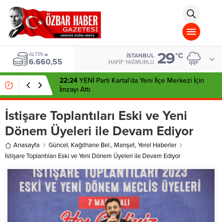
aohbet
islami
chat
omegla
türk
sohbet
29
cinsel
ALTIN
°C
İSTANBUL
6.660,55
sohbet
HAFIF YAĞMURLU
dini
chat
22:24
YENİ Parti Kartal’da Yeni İlçe Merkezi İçin
İmzayı Attı
İstişare Toplantıları Eski ve Yeni
Dönem Üyeleri ile Devam Ediyor
Anasayfa
Güncel
,
Kağıthane Bel.
,
Manşet
,
Yerel Haberler
İstişare Toplantıları Eski ve Yeni Dönem Üyeleri ile Devam Ediyor