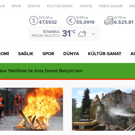
LIK
SPOR
DÜNYA
KÜLTÜR-SANAT
ASAYİŞ
VİDEO GALERİ
Dİ
DOLAR
EURO
ALTIN
47,5932
55,0919
6.525,81
31
°C
İSTANBUL
PARÇALI BULUTLU
NOMİ
SAĞLIK
SPOR
DÜNYA
KÜLTÜR-SANAT
A
sa Teklifinde İlk İmza Devlet Bahçeli’den