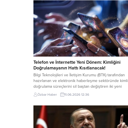
Telefon ve İnternette Yeni Dönem: Kimliğini
Doğrulamayanın Hattı Kısıtlanacak!
Bilgi Teknolojileri ve İletişim Kurumu (BTK) tarafından
hazırlanan ve elektronik haberleşme sektöründe kimli
doğrulama süreçlerini sil baştan değiştiren iki yeni
yönetmelik Resmi Gazete’de yayımlanarak resmiyet
Özbar Haber
11.06.2026 12:36
kazandı. 25 Haziran 2026 tarihinde yürürlüğe girecek
olan bu düzenlemelerle, telefon ve internet
aboneliklerinde artan sahtecilik vakalarının önüne
geçilmesi ve kayıt dışı kullanımın tamamen
engellenmesi...