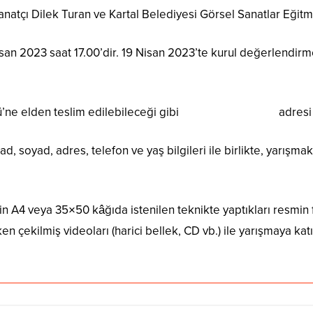
anatçı Dilek Turan ve Kartal Belediyesi Görsel Sanatlar Eğit
 Nisan 2023 saat 17.00’dir. 19 Nisan 2023’te kurul değerlendir
ü’ne elden teslim edilebileceği gibi
kres@kartal.bel.tr
adresi
d, soyad, adres, telefon ve yaş bilgileri ile birlikte, yarışmak
çin A4 veya 35×50 kâğıda istenilen teknikte yaptıkları resmin
rken çekilmiş videoları (harici bellek, CD vb.) ile yarışmaya kat