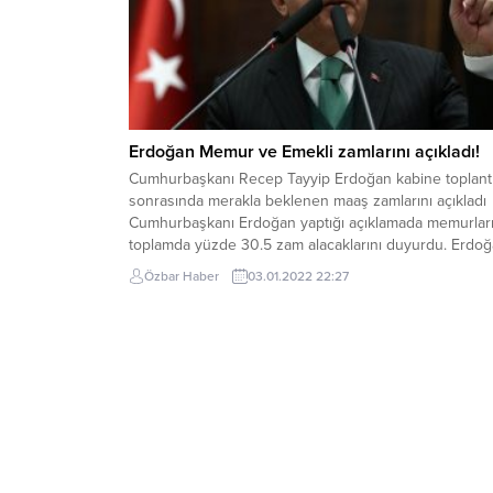
Erdoğan Memur ve Emekli zamlarını açıkladı!
Cumhurbaşkanı Recep Tayyip Erdoğan kabine toplantı
sonrasında merakla beklenen maaş zamlarını açıkladı
Cumhurbaşkanı Erdoğan yaptığı açıklamada memurlar
toplamda yüzde 30.5 zam alacaklarını duyurdu. Erdo
en düşük emekli maaşının da 2 bin 500 lira olarak
Özbar Haber
03.01.2022 22:27
güncellendiğini duyurdu. Erdoğan’ın açıklamalarında
satır başları : “Dünya ve ülkemiz açısından zor geçen
2021’i uğurladık, yeni...