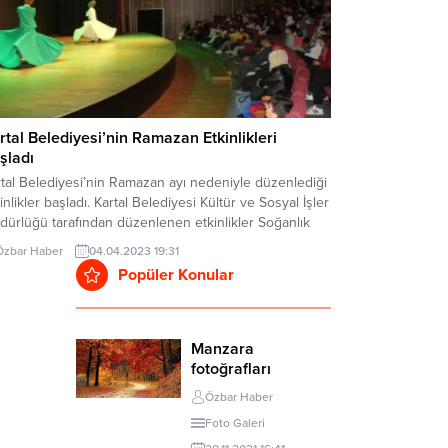
rtal Belediyesi’nin Ramazan Etkinlikleri
şladı
tal Belediyesi’nin Ramazan ayı nedeniyle düzenlediği
inlikler başladı. Kartal Belediyesi Kültür ve Sosyal İşler
ürlüğü tarafından düzenlenen etkinlikler Soğanlık
tür Merkezi’nde yapıldı. Gölge oyunu, orta oyunu,
Özbar Haber
04.04.2023 19:31
kla, meddah, tiyatro ve semazen gösterisini kapsayan
Popüler Konular
inliklere özellikle çocuklar büyük ilgi gösterdi.
lamış mısır ve pamuk şeker ikramının da yer aldığı
inlikte salon...
Manzara
fotoğrafları
Özbar Haber
Foto Galeri