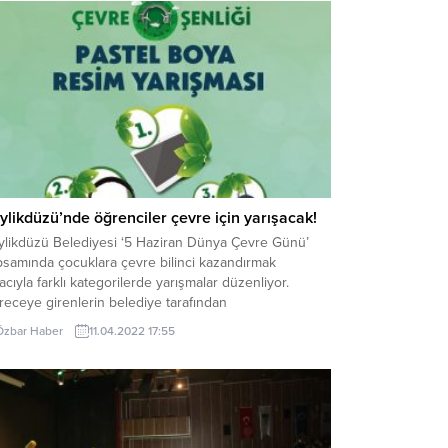
ylikdüzü’nde öğrenciler çevre için yarışacak!
ylikdüzü Belediyesi ‘5 Haziran Dünya Çevre Günü’
psamında çocuklara çevre bilinci kazandırmak
cıyla farklı kategorilerde yarışmalar düzenliyor.
eceye girenlerin belediye tarafından
llendirileceği yarışmalarda çevreye duyarlı ve hassas
Özbar Haber
11.04.2022 17:55
illerin yetişmesi hedefleniyor. Beylikdüzü Belediyesi
vre Koruma ve Kontrol Müdürlüğü “5 Haziran Dünya
re Günü” dolayısıyla; Resim, Afiş, Fotoğraf ve Mektup
ışması düzenleniyor....