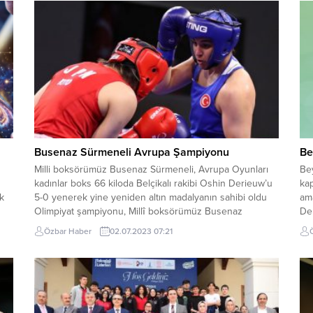
Busenaz Sürmeneli Avrupa Şampiyonu
Be
Milli boksörümüz Busenaz Sürmeneli, Avrupa Oyunları
Be
kadınlar boks 66 kiloda Belçikalı rakibi Oshin Derieuw’u
ka
k
5-0 yenerek yine yeniden altın madalyanın sahibi oldu
ama
Olimpiyat şampiyonu, Millî boksörümüz Busenaz
Der
Sürmeneli, 3. Avrupa Oyunları’nda da altın madalya
ödü
Özbar Haber
02.07.2023 07:21
kazanarak bayrağımızı bir kez daha göndere çektirmeyi
nes
başararak Türkiye’yi sevince boğdu.
Çe
Çev
yar