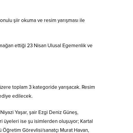
konulu şiir okuma ve resim yarışması ile
mağan ettiği 23 Nisan Ulusal Egemenlik ve
 üzere toplam 3 kategoride yarışacak. Resim
hediye edilecek.
 Niyazi Yaşar, şair Ezgi Deniz Güneş,
ri üyeleri ise şu isimlerden oluşuyor; Kartal
ü Öğretim Görevlisi/sanatçı Murat Havan,