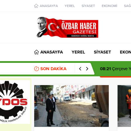
aohbet
ANASAYFA
YEREL
SİYASET
EKONOMİ
SAĞ
islami
chat
omegla
türk
sohbet
cinsel
sohbet
dini
chat
ANASAYFA
YEREL
SİYASET
EKO
SON DAKİKA
08:21
Çerçeve Ya