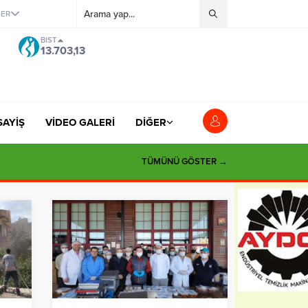
ĞER
BIST
13.703,13
SAYİŞ
VİDEO GALERİ
DİĞER
TÜMÜNÜ GÖSTER →