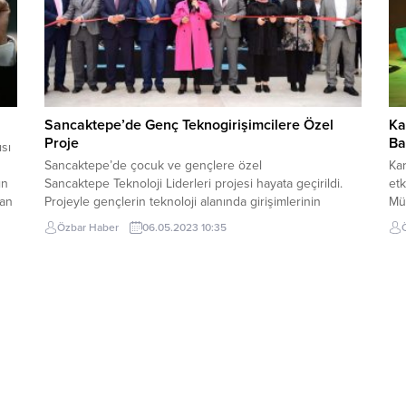
Sancaktepe’de Genç Teknogirişimcilere Özel
Ka
Proje
Ba
sı
Sancaktepe’de çocuk ve gençlere özel
Kar
ın
Sancaktepe Teknoloji Liderleri projesi hayata geçirildi.
etk
ğan
Projeyle gençlerin teknoloji alanında girişimlerinin
Müd
desteklenmesi ve TEKNOFEST gibi ulusal ve uluslararası
Kül
Özbar Haber
06.05.2023 10:35
n
birçok yarışmada gençlerin yer almasına olanak
ku
sağlayacak bir alan kurulması amaçlanıyor. Sanayi ve
etk
Teknoloji Bakanlığı, İstanbul Kalkınma Ajansı, Sancaktepe
Pat
Belediyesi, Medeniyet Üniversitesi ve Sancaktepe İlçe
etk
Milli Eğitim Müdürlüğü iş...