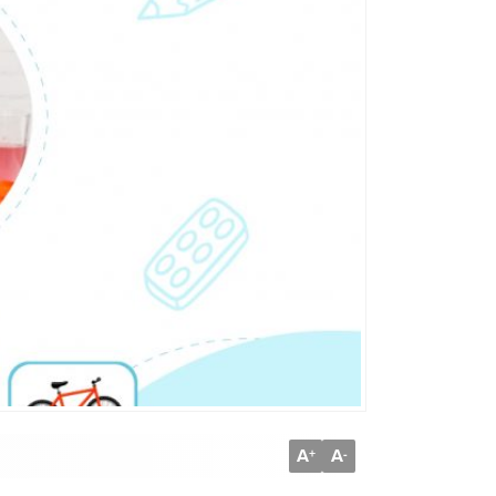
A
A
+
-