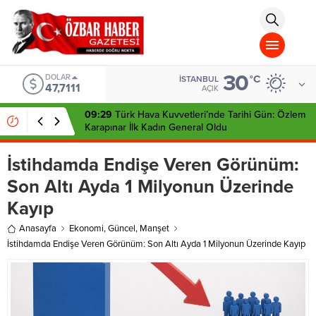
aohbet
islami
chat
omegla
türk
sohbet
30
cinsel
DOLAR
°C
İSTANBUL
47,7111
sohbet
AÇIK
dini
chat
09:29
Türk Hava Kuvvetleri’nde Tarihi Gün: Özlem
Karapınar İlk Kadın General Oldu
İstihdamda Endişe Veren Görünüm:
Son Altı Ayda 1 Milyonun Üzerinde
Kayıp
Anasayfa
Ekonomi
,
Güncel
,
Manşet
İstihdamda Endişe Veren Görünüm: Son Altı Ayda 1 Milyonun Üzerinde Kayıp