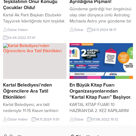
Teşkilatının Onur Konuğu
Ayrıldığına Pişman!
maddelerinin ele alındığı
Çocuklar Oldu!
Gündeme getirdiği her öngörüsü
toplantıda Başkan Gökhan
Kartal Ak Parti Başkan Ebubekir
olay olan dünyaca ünlü Astrolog
Yüksel, Etap 1 Etap...
Taşyürek liderliğinde tüm teşkilat
Michaela Astro yine gündeme bir
mensuplarının da iştiraki ile
bomba bıraktı. Dünya çapında
Özbar Haber
Özbar
24.11.2024 18:17
Kartallı vatandaşlarla Ramazan ayı
birçok ünlü aile yanında siyasetçi,
24.04.2022 07:41
münasebetiyle toplu oruç açma
magazin ünlüleri ve iş insanlarına
etkinliğini bu kez Soğanlık Ulu
danışmanlık yapan Michaela
Cami’de tekrarladı. 23 Nisan
Astro, gündemden düşmeyen
Ulusal Egemenlik ve Çocuk
Mauro İcardi ve Wanda Nara
Bayramı dolayısı ile Soğanlık Ulu
ayrılığına, tartışılan konular
Camiyi dolduranlar arasında yer
dışında bir yorum getirdi. Futbol
alan çocuklar onur konuğu
sezonu başlamadan çok...
oldular. Yüzlerce Kartallının...
Kartal Belediyesi’nden
En Büyük Kitap Fuarı
Öğrencilere Ara Tatil
Organizasyonlarından
Etkinlikleri
“Kartal Kitap Fuarı” Başlıyor.
Kartal Belediyesi, ara tatil
KARTAL KİTAP FUARI 10
nedeniyle 11-15 Kasım tarihleri
HAZİRAN’DA 2. KEZ KAPILARINI
arasında Kartal Belediyesi’ne
AÇIYOR Kartal Belediyesi
Özbar Haber
14.11.2024 11:51
Özbar
07.06.2022 15:12
bağlı Kültür Merkezlerinde
tarafından bu yıl 2’ncisi
düzenlenen etkinlikler ile
gerçekleştirilecek “Kartal Kitap
çocuklara eğlenceli vakit
Fuarı”, 10 Haziran’da kapılarını