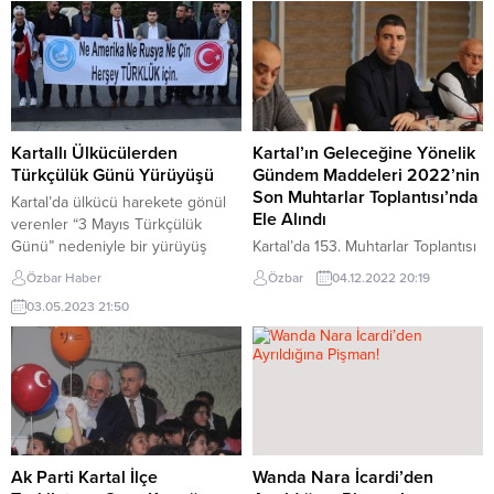
Kartallı Ülkücülerden
Kartal’ın Geleceğine Yönelik
Türkçülük Günü Yürüyüşü
Gündem Maddeleri 2022’nin
Son Muhtarlar Toplantısı’nda
Kartal’da ülkücü harekete gönül
Ele Alındı
verenler “3 Mayıs Türkçülük
Günü” nedeniyle bir yürüyüş
Kartal’da 153. Muhtarlar Toplantısı
gerçekleştirdiler. Kartal MHP İlçe
Gerçekleştirildi Kartal Belediyesi
Özbar Haber
Özbar
04.12.2022 20:19
Başkanlığı ile Kartal Ülkü
tarafından 12 yıldır her ayın ilk
03.05.2023 21:50
Ocaklarının organizasyonuyla
Cumartesi günü yapılan ve
yapılan yürüyüşe Kartal halkı da
muhtarların mahallerindeki
büyük destek verdi Kartal Spor
sorunları yerel yöneticilere direkt
caddesinde bulunan Kartal Ülkü
olarak iletebilmelerini sağlayan
Ocakları’nın önünde buluşan
Geleneksel Muhtarlar
Ülkücü camiaya gönül
Toplantısı’nın 153’üncüsü
verenlerden oluşan yüzlerce
gerçekleştirildi. Oldukça yoğun
kişinin oluşturduğu konvoy
geçen ve Kartal’ın geleceğine
Ak Parti Kartal İlçe
Wanda Nara İcardi’den
sloganlar eşliğinde...
ilişkin önemli gündem