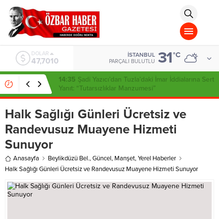
aohbet
islami
chat
omegla
türk
sohbet
31
cinsel
DOLAR
°C
İSTANBUL
47,7010
sohbet
PARÇALI BULUTLU
dini
chat
14:35
Şadi Yazıcı’dan Tuzla’daki İmar İddialarına Sert
Yanıt: “Tutarsızlıklar Manzumesi”
Halk Sağlığı Günleri Ücretsiz ve
Randevusuz Muayene Hizmeti
Sunuyor
Anasayfa
Beylikdüzü Bel.
,
Güncel
,
Manşet
,
Yerel Haberler
Halk Sağlığı Günleri Ücretsiz ve Randevusuz Muayene Hizmeti Sunuyor