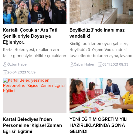
Kartallı Çocuklar Ara Tatil
Beylikdüzü’nde inanılmaz
Şenlikleriyle Doyasıya
vandallık!
Eğleniyor..
Kimliği belirlenemeyen şahıslar,
Kartal Belediyesi, okulların ara
Beylikdüzü Yaşam Vadisi’ndeki
tatile girmesiyle birlikte çocukların
tuvaletlerde bulunan ayna, lavabo
yorgunluklarını atmaları ve
ve klozetleri kırarak büyük
Özbar Haber
Özbar Haber
03.11.2021 08:33
eğlenebilmeleri için onları “Ara
tahribat yarattı. Olay, Beylikdüzü
20.04.2023 10:59
Tatil Çocuk Şenlikleri” ile
Belediye Başkanı Mehmet Murat
buluşturuyor. Arkadaşlarıyla
Çalık’ın sosyal medya üzerinden
birlikte birbirinden eğlenceli
yaptığı paylaşımın ardından,
etkinliklere katılan Kartallı
vatandaşlar tarafından da büyük
çocuklar, tatilin tadını doyasıya
tepki topladı. Beylikdüzü Yaşam
çıkartıyor. Kartal Belediyesi Masal
Vadisi’nde bulunan tuvaletlere
Müzesi, Kartallı Kazım Meydanı,
kimliği henüz belirlenemeyen
Rıfat Ilgaz Eğlenceli Çocuk
şahıslar tarafından saldırı
Kartal Belediyesi’nden
YENİ EĞİTİM ÖĞRETİM YILI
Kütüphanesi ve Sanat Sokağı’nda
düzenlendi. Yaşam Vadisi’nin 1....
Personeline ‘Kişisel Zaman
HAZIRLIKLARINDA SONA
gerçekleştirilen etkinliklerde
Eğrisi’ Eğitimi
GELİNDİ
yüzlerce...