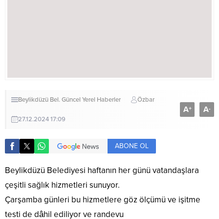
Beylikdüzü Bel.
Güncel
Yerel Haberler
Özbar
A
A
+
-
27.12.2024 17:09
ABONE OL
Beylikdüzü Belediyesi haftanın her günü vatandaşlara
çeşitli sağlık hizmetleri sunuyor.
Çarşamba günleri bu hizmetlere göz ölçümü ve işitme
testi de dâhil ediliyor ve randevu